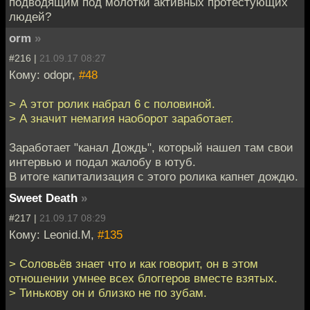
подводящим под молотки активных протестующих
людей?
orm
»
#216 |
21.09.17 08:27
Кому: odopr,
#48
> А этот ролик набрал 6 с половиной.
> А значит немагия наоборот заработает.
Заработает "канал Дождь", который нашел там свои
интервью и подал жалобу в ютуб.
В итоге капитализация с этого ролика капнет дождю.
Sweet Death
»
#217 |
21.09.17 08:29
Кому: Leonid.M,
#135
> Соловьёв знает что и как говорит, он в этом
отношении умнее всех блоггеров вместе взятых.
> Тинькову он и близко не по зубам.