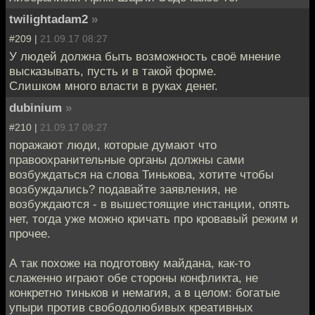
twilightadam2
»
#209 |
21.09.17 08:27
У людей должна быть возможность своё мнение
высказывать, пусть и в такой форме.
Слишком много власти в руках денег.
dubinium
»
#210 |
21.09.17 08:27
поражают люди, которые думают что
правоохранительные органы должны сами
возбуждаться на слова Тинькова, хотите чтобы
возбуждались? подавайте заявления, не
возбуждаются - в вышестоящие инстанции, опять
нет, тогда уже можно кричать про кровавый режим и
прочее.
А так похоже на подготовку майдана, как-то
слаженно играют обе стороны конфликта, не
конкретно тиньков и немагия, а в целом: богатые
упыри против свободолюбивых креативных