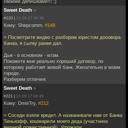
своими делишками!!! :)
Sweet Death
»
#220 |
21.09.17 08:36
Кому: Shepcomm,
#149
> Посмотрите видео с разбором юристом дооовора
банаа, я сылку ранее дал.
Дык - в основном - кг/ам.
Покажите мне реально хороший договор, по
которому работает живой банк. Желательно в моем
городе.
Разберем отличия.
Sweet Death
»
#221 |
21.09.17 08:49
Кому: DmiiiTry,
#212
> Соседи взяли кредит. А названивали нам от Банка
Тинькофф, кошмарили моего деда (участника
великой отечественной). Угрожали.