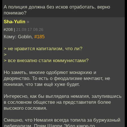
А полиция должна без исков отработать, верно
понимаю?
Sha-Yulin
»
#208 |
21.09.17 08:26
Кому: Goblin,
#185
> не нравится капитализм, что ли?
>
> все внезапно стали коммунистами?
Но заметь, многие одобряют монархию и
дворянство. То есть о феодализме мечтают, не
понимая, что там ещё хуже будет.
Интересно, как бы выглядела немагия, залупившись
в сословном обществе на представителя более
высокого сословия.
Смешно, что Немагия всегда топила за буржуазный
либерализм. Прям Шарли Эбдо какое-то.