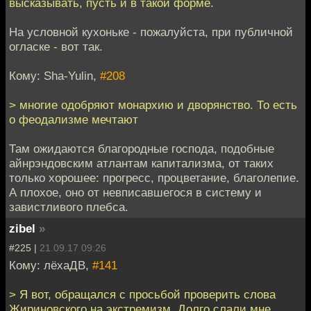
высказывать, пусть и в такой форме.
На условной кухоньке - пожалуйста, при публичной
огласке - вот так.
Кому: Sha-Yulin,
#208
> многие одобряют монархию и дворянство. То есть
о феодализме мечтают
Там ожидаются благородные господа, подобные
айнрэндовским атлантам капитализма, от таких
только хорошее: прогресс, процветание, благолепие.
А плохое, оно от невписавшегося в систему и
завистливого плебса.
zibel
»
#225 |
21.09.17 09:26
Кому: лёхаДВ,
#141
> Я вот, обращался с просьбой проверить слова
Жириновского на экстремизм. Долго слали мне