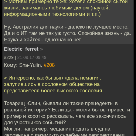
> Мотивы примерно те же: хотели спокойной сытой
жизни, занимаясь любимым делом (наукой,
информационными технологиями и т.п.)
Ну, Австралия для науки - далеко не лучшее место.
Да и с ИТ там не так уж густо. Спокойная жизнь - да.
Наука и хайтек - однозначно нет.
Electric_ferret
»
#229 |
21.09.17 09:49
Кому: Sha-Yulin,
#208
> Интересно, как бы выглядела немагия,
залупившись в сословном обществе на
представителя более высокого сословия.
Товарищ Юлин, бывали ли такие прецеденты в
реальной истории? Если да - могли бы вы привести
пример и коротко рассказать, чем все закончилось
для участников событий?
Мог ли, например, мещанин подать в суд на
дворянина с какими-то судебными перспективами