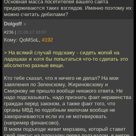
Основная масса посетителей вашего сайта
придерживаются таких взглядов. Именно поэтому их
можно считать дебилами?
Dolgoff
»
#236 |
21.09.17 10:07
Кому: QoMSoL,
#192
> На всякий случай подскажу - сидеть жопой на
ладошках и хотя бы попытаться что-то сделать это
абсолютно разные вещи.
Кто тебе сказал, что я ничего не делал? На мои
завяления по Зеленскому, Жириновскому и
Смирнову не пришло вообще никакого ответа. Не
надо подсказывать, надо признать факт неравенства
граждан перед законом, а также факт того, что
органы МВД по подобным мелочам вообще не
заморачиваются если их не мотивировать
(например финансово).
В моем подъезде живет мерзавец, который ставит
свой лексус на площадку перед подъездом, в метре