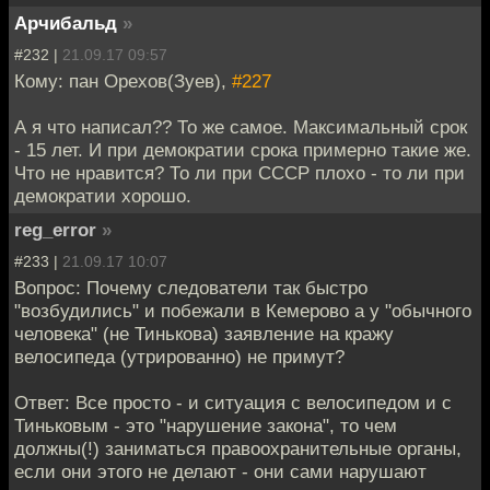
Арчибальд
»
#232 |
21.09.17 09:57
Кому: пан Орехов(Зуев),
#227
А я что написал?? То же самое. Максимальный срок
- 15 лет. И при демократии срока примерно такие же.
Что не нравится? То ли при СССР плохо - то ли при
демократии хорошо.
reg_error
»
#233 |
21.09.17 10:07
Вопрос: Почему следователи так быстро
"возбудились" и побежали в Кемерово а у "обычного
человека" (не Тинькова) заявление на кражу
велосипеда (утрированно) не примут?
Ответ: Все просто - и ситуация с велосипедом и с
Тиньковым - это "нарушение закона", то чем
должны(!) заниматься правоохранительные органы,
если они этого не делают - они сами нарушают