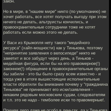
закон.
Но в мире, в "нашем мире" никто (по умолчанию) не
хочет работать, все хотят получать выгоду при этом
ничего не делать, альтруисты кончились, и
правоохранительные сотрудники тоже не хотят
работать если можно этого не делать.
У Васи из Крыжопля нету такого "медийного
ресурса" (хайп-мощности) как у Тинькова, поэтому
"непринятие заявления о велосипеде" никто не
заметит и все забудут через день, а Тиньков -
медийная фигура, если бы на его правомерное(!)
законное(!) обращение в правоохранительные органы
бы забили - это бы было сразу всем известно - и
тогда уже в итоге вышестоящие исполнительные
власти обратили бы внимание почему у "гражданина
Тинькова" не принимают его иски/заявления -
никаким рядовым московским судам, следователям
и т.п. это не надо - темболее иски то правомерные!.
Причем дело даже не особо в деньгах, да у Тинькова