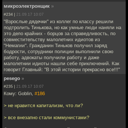
микроэлектронщик
»
#234 |
21.09.17 10:07
"Взрослые дядечки" из коллег по классу решили
подтролить Тинькова, но как умные люди наняли на
это дело крайних - борцов за справедливость, по
совместительству малолетних идиотов из
"Немагии". Гражданин Тиньков получил заряд
бодрости, сотрудники полиции выполнили свою
работу, адвокаты получили работу и даже
малолетнии идиоты нашли себе приключений. Как
говорит Главный: "В этой истории прекрасно все!!!"
pesego
»
#235 |
21.09.17 10:07
Кому: Goblin,
#186
> не нравится капитализм, что ли?
> все внезапно стали коммунистами?