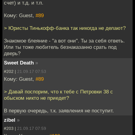
счет) и т.д. и т.п.
Кому: Guest,
#89
> Юристы Тинькофф-банка так никогда не делают?
Знакомое блеяние - "а вот они". Ты за себя ответь.
Или ты тоже любитель безнаказанно срать под
дверь?
Sweet Death
»
#202 |
21.09.17 07:53
Кому: Guest,
#89
> Давай поспорим, что к тебе с Петровки 38 с
обыском никто не приедет?
В первую очередь, т.к. заявления не поступит.
zibel
»
#203 |
21.09.17 07:59