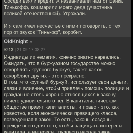
Соседи взяли кредит. А названивали нам от Банка
Тинькофф, кошмарили моего деда (участника
великой отечественной). Угрожали.
И я сам имел несчастье с ними поговорить, с тех
пор от звуков "Тинькоф", коробит.
OldKnight
»
#213 |
21.09.17 08:27
Индивиды из немагия, конечно знатно нарвались.
Ожидать, что в буржуазном государстве можно
оскорблять крупного буржуя, так же как он
оскорбляет других - это прекрасно.
В том, что крупный буржуй, использует свои деньги,
связи и влияние, чтобы привлечь помощь полиции и
граждан не столь хорошо относящихся к закону,
ничего удивительного нет. В капиталистическом
обществе правят капиталисты, и право - это, как
известно, воля экономически правящего класса,
возведённая в закон. То есть, законы созданы
прежде всего для того, чтобы защищать интересы
капитала, а интересы трудового народа закон