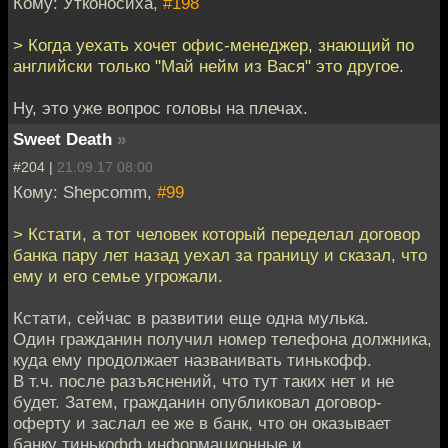
Кому: Утконосиха,
#198
> Когда уехать хочет офис-менеджер, знающий по
английски только "Май нейм из Вася" это другое.
Ну, это уже вопрос головы на плечах.
Sweet Death
»
#204 |
21.09.17 08:00
Кому: Shepcomm,
#99
> Кстати, а тот человек который переделал договор
банка пару лет назад уехал за границу и сказал, что
ему и его семье угрожали.
Кстати, сейчас в развитии еще одна мулька.
Один гражданин получил номер телефона должника,
куда ему продолжает названивать тинькофф.
В т.ч. после разъяснений, что тут таких нет и не
будет. Затем, гражданин опубликовал договор-
оферту и заслал ее же в банк, что он оказывает
банку тинькофф информационные и