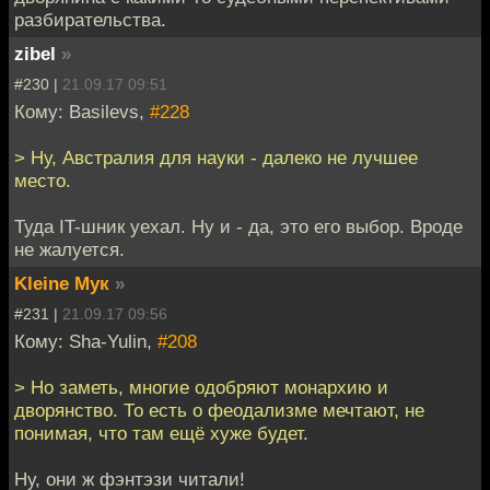
разбирательства.
zibel
»
#230 |
21.09.17 09:51
Кому: Basilevs,
#228
> Ну, Австралия для науки - далеко не лучшее
место.
Туда IT-шник уехал. Ну и - да, это его выбор. Вроде
не жалуется.
Kleine Мук
»
#231 |
21.09.17 09:56
Кому: Sha-Yulin,
#208
> Но заметь, многие одобряют монархию и
дворянство. То есть о феодализме мечтают, не
понимая, что там ещё хуже будет.
Ну, они ж фэнтэзи читали!