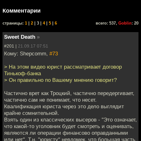
Комментарии
cтраницы:
1
|
2
| 3 |
4
|
5
|
6
всего: 537,
Goblin
: 20
Sweet Death
»
#201 |
21.09.17 07:51
Кому: Shepcomm,
#73
> На этом видео юрист рассматривает договор
Тинькоф-банка
> Он правильно по Вашему мнению говорит?
Частично врет как Троцкий, частично передергивает,
частично сам не понимает, что несет.
Квалификация юриста через это дело выглядит
крайне сомнительной.
Взять один из классических высеров - "Это означает,
что какой-то уголовник будет смотреть и оценивать,
являются ли операции финансово оправданными
или нет". Т.н. "юристу" невдомек, что большая часть