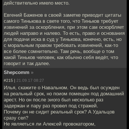
действительно имело место.
Евгений Баженов в своей заметке приводит цитаты
самого Тинькова в свете того, что Тиньков требует
извинений за оскорбления, при этом сам оскорбляет
людей направо и налево. То есть, право и основания
для подачи иска в суд у Тинькова, конечно, есть, но
с моральным правом требовать извинений, как-то
все более сомнительно. Там речь, вообще о том
какой Тиньков человек, как обычно себя ведёт, что
говорит и так далее.
Shepcomm
»
#215 |
21.09.17 08:27
Илья, скажите о Навальном. Он ведь был осужден
на реальный срок, но поиом помещен под домашний
арест. Но он после эиого был несколько раз
задержан и пару раз провел под стражей.
Почему он не сидит реальный срок? А Удальцов
сразу сел?
Не являеться ли Алексей провокатором,