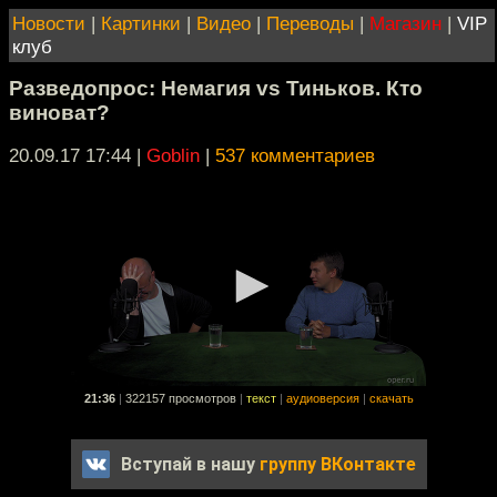
Новости
|
Картинки
|
Видео
|
Переводы
|
Магазин
|
VIP
клуб
Разведопрос: Немагия vs Тиньков. Кто
виноват?
20.09.17 17:44
|
Goblin
|
537 комментариев
21:36
|
322157 просмотров
|
текст
|
аудиоверсия
|
скачать
Вступай в нашу
группу ВКонтакте