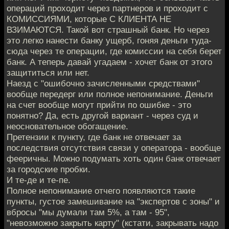
операций проходит через партнеров и проходит с
КОМИССИЯМИ, которые С КЛИЕНТА НЕ
ВЗИМАЮТСЯ. Такой вот страшный банк. Но через
это легко нанести банку ущерб, гоняя деньги туда-
сюда через те операции, где комиссии на себя берет
банк. А теперь давай угадаем - хочет банк от этого
защититься или нет.
Наезд с "ошибочно зачисленными средствами"
вообще передерг или полное непонимание. Деньги
на счет вообще могут прийти по ошибке - это
понятно? Да, есть другой вариант - через суд и
неосновательное обогащение.
Претензии к пункту, где банк не отвечает за
последствия отсутствия связи у оператора - вообще
фееричны. Можно подумать хоть один банк отвечает
за городские пробки.
И те-де и те-пе.
Полное непонимание отчего появляются такие
пункты, густое замешивание на "экспертов с зоны" и
вбросы "мы думали там 5%, а там - 95",
"невозможно закрыть карту" (кстати, закрывать надо