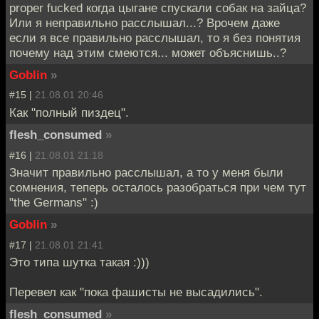
proper fucked когда цыгане спускали собак на зайца?
Или я неправильно расслышал...? Врочем даже
если я все правильно расслышал, то я без понятия
почему над этим смеются... может объяснишь..?
Goblin
»
#15 |
21.08.01 20:46
Как "полный пиздец".
flesh_consumed
»
#16 |
21.08.01 21:18
Значит правильно расслышал, а то у меня были
сомнения, теперь осталось разобраться при чем тут
"the Germans" :)
Goblin
»
#17 |
21.08.01 21:41
Это типа шутка такая :)))
Перевел как "пока фашисты не высадились".
flesh_consumed
»