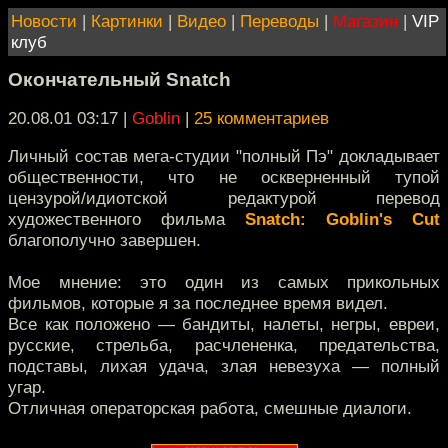
Новости
|
Картинки
|
Видео
|
Переводы
|
Магазин
|
VIP
клуб
Окончательный Snatch
20.08.01 03:17
|
Goblin
|
25 комментариев
Личный состав мега-студии "полный Пэ" докладывает
общественности, что не оскверненный тупой
цензурой/идиотской редактурой перевод
художественного фильма
Snatch: Goblin's Cut
благополучно завершен.
Мое мнение: это один из самых прикольных
фильмов, которые я за последнее время видел.
Все как положено — бандиты, налеты, негры, евреи,
русские, стрельба, расчлененка, предательства,
подставы, лихая удача, злая невезуха — полный
угар.
Отличная операторская работа, смешные диалоги.