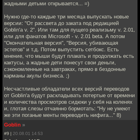
жадными детьми открывается... =)
Нужно где-то каждые три месяца выпускать новые
версии: "От рассвета до заката под редакцией
Goblin'a v. 2". Или там для пущего реализьму v. 2.01,
или для фанатов Microsoft - v. 2.01 beta. А потом
"Окончательная версия", "Версия, убивающая
эстетов" и т.д. Потом выпустить сетбокс. Есть
мнение, что мыши будут плакать и продолжать есть
кактусы, а жадные дети понесут свои деньги,
сэкономленные на завтраках, прямо в бездонные
карманы акулы бизнеса. ;)
Несчастливые обладатели всех версий переводов
от Goblin'a будут раскладывать потертые от времени
и количества просмотров сидюки у себя на коленях
и, глотая слезы отчаянно бормотать: "Ну не умеют
же эти поганые менты переводить нифига..." 8)
Goblin
»
#9 |
20.08.01 14:53