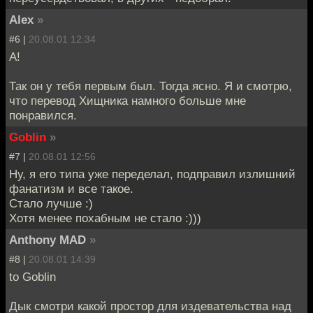
Alex
»
#6 |
20.08.01 12:34
А!
Так он у тебя первым был. Тогда ясно. Я и смотрю,
что перевод Хищника намного больше мне
понравился.
Goblin
»
#7 |
20.08.01 12:56
Ну, я его типа уже переделал, подправил излишний
фанатизм и все такое.
Стало лучше :)
Хотя менее похабным не стало :)))
Anthony MAD
»
#8 |
20.08.01 14:39
to Goblin
Дык смотри какой простор для издевательства над