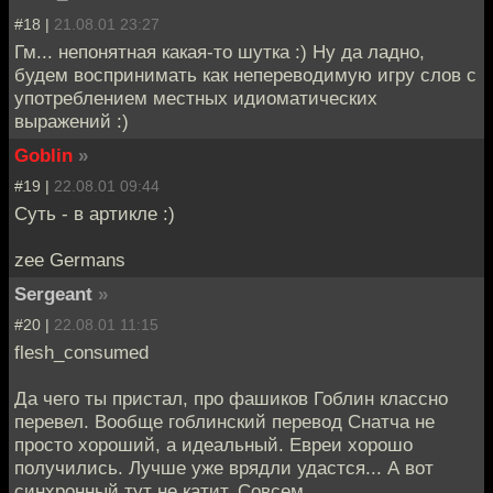
#18 |
21.08.01 23:27
Гм... непонятная какая-то шутка :) Ну да ладно,
будем воспринимать как непереводимую игру слов с
употреблением местных идиоматических
выражений :)
Goblin
»
#19 |
22.08.01 09:44
Суть - в артикле :)
zee Germans
Sergeant
»
#20 |
22.08.01 11:15
flesh_consumed
Да чего ты пристал, про фашиков Гоблин классно
перевел. Вообще гоблинский перевод Снатча не
просто хороший, а идеальный. Евреи хорошо
получились. Лучше уже врядли удастся... А вот
синхронный тут не катит. Совсем.