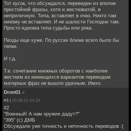
Тот кусок, что обсуждался, переведен из вполне
пристойной фразы, хотя и жестковатой, в
неприличную. Типа, вставляет в очко. Никто там
никому не вставляет. И не шалости Господни там.
Просто идиома типа судьбы или рока.
Пезды еще хуже. По русски ближе всего было бы
телки.
И т.д.
Т.е. сочетание книжных оборотов с наиболее
жестким из имеющихся вариантов переводом
матерных фраз не вышло удачным. Имхо.
Dron01
»
#3 |
20.08.01 04:24
#2
"Военный! А нам оружие дадут?"
"395" (с) ДМБ
Обсуждали уже точность и неточность переводов :(