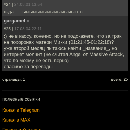
#24 |
24.08.01 13:54
н-да..... ыыыыыыыыыыыыыыысссс
gargamel
»
#25 |
17.08.04 22:11
:) не в кассу, конечно, но не подскажете, что за трэк
на похоронах матери Микки (01:21:45-01:22:18)?
уже второй месяц пытаюсь найти _название_, но
интернет молчит (не считая Angel от Massive Attack,
что по моему не есть верно)
спасибо за переводы
cтраницы: 1
всего: 25
полезные ссылки
Канал в Telegram
Канал в MAX
Группа в Контакте