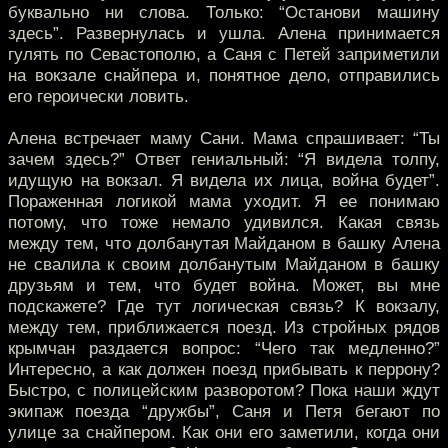
буквально ни слова. Только: “Останови машину
здесь”. Развернулась и ушла. Алена принимается
гулять по Севастополю, а Саня с Петей заприметили
на вокзале снайпера и, понятное дело, отправились
его героически ловить.
Алена встречает маму Сани. Мама спрашивает: “Ты
зачем здесь?” Ответ гениальный: “Я видела толпу,
идущую на вокзал. Я видела их лица, война будет”.
Пораженная логикой мама уходит. Я ее понимаю
потому, что тоже немало удивился. Какая связь
между тем, что долбанутая Майданом в башку Алена
не свалила к своим долбанутым Майданом в башку
друзьям и тем, что будет война. Может, вы мне
подскажете? Где тут логическая связь? К вокзалу,
между тем, приближается поезд. Из стройных рядов
крымчан раздается вопрос: “Чего так медленно?”
Интересно, а как должен поезд прибывать к перрону?
Быстро, с полицейским разворотом? Пока наши ждут
экипаж поезда “дружбы”, Саня и Петя бегают по
улице за снайпером. Как они его заметили, когда они