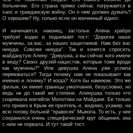
больнички. Его страна прямо сейчас погружается в
хаос и гражданскую войну. Он о чем должен думать?
О хорошем? Ну, только если он конченный идиот.
И начинается, наконец, застолье. Алена храбро
требует водки и поднимает тост: “Дорогие наши
мужчины, за вас, за наших защитников. Нам без вас
никуда. Совсем никуда”. Так и хочется спросить
майданутую Алену: “Девушка, а вы сейчас кого имели
в виду? Своих друзей-нацистов, которые тоже вроде
как мужчины?” Или девушка Алена уже успела
перековаться? Тогда почему нам не показывают как
именно и почему? И когда? Хотя бы намеком. Это же
фильм, он имеет границы умолчания, безусловно, но
ведь не до такой же степени. Аленушка только что
снаряжала коктейли Молотова на Майдане. Ее только
что привез в Крым ее приятель и, видимо, ухажер, на
всю голову больной “правосек” Мыкола. То есть, у нее
сохранился очень специфический круг общения, она
с ним не порвала. И тут такой тост.