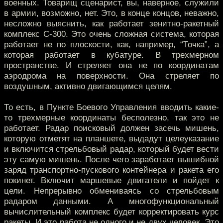
военных. Товарищ сценарист, вы, наверное, служили
в армии, возможно, нет. Это, в конце концов, неважно,
несложно выяснить, как работает зенитно-ракетный
комплекс С-300. Это очень сложная система, которая
работает не по плоскости, как, например, “Точка”, а
которая работает в кубатуре. В трехмерном
пространстве. И стреляет она не по координатам
аэродрома на поверхности. Она стреляет по
воздушным, активно двигающимся целям.
То есть, в Пункте Боевого Управления вводить какие-
то трехмерные координаты бесполезно, так это не
работает. Радар поисковый должен засечь мишень,
которую отметят на планшете, выдадут целеуказание
и включится стрельбовый радар, который будет вести
эту самую мишень. После чего заработает вышибной
заряд транспортно-пускового контейнера и ракета его
покинет. Включит маршевые двигатели и пойдет к
цели. Непрерывно обмениваясь со стрельбовым
радаром данными. А многофункциональный
вычислительный комплекс будет корректировать курс
ракеты. И это работа не одного и не двух человек. Это