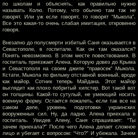
по школам и объяснять, как правильно нужно
называть Колю. Потому, что обычно там так не
говорят. Или уж если говорят, то говорят “Мыкола”.
Все это какая-то очень слабая имитация, откровенно
говоря.
Внезапно до полусмерти избитый Саня оказывается в
Севастополе, в госпитале. Как он там оказался?
Понять невозможно. В этом месте повествования. В
госпиталь приезжает Алена. Которую довез до Крыма
и Севастополя на своем джипе “правосек” Мыкола.
Кстати, Мыкола по фильму отставной военный, вроде
как майор. Сотник теперь Майдана. Этот майор
выглядит как плохо побритый хипстер. Вот такой вот
он толщины. Какой-то сутулый, не умеющий носить
военную форму. Остается пожалеть, если так все на
самом деле, уровень подготовки украинских
вооруженных сил. Ну, да ладно. Алена приехала в
госпиталь. Увидев Алену, Саня спрашивает: “Ты
зачем приехала?” После чего Алена делает сложное
лицо и убегает с вопросом: “Что?” И убежала. Зачем