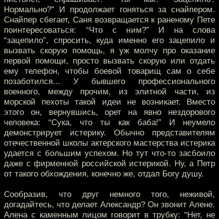
Нормально?” И продолжает гоняться за снайпером.
Снайпер сбегает, Саня возвращается к раненому Пете
поинтересоваться: “Что с ним?” И на слова
“зацепило”, спросить, куда именно его зацепило и
вызвать скорую помощь, я уж молчу про оказание
первой помощи, просто вызвать скорую или отдать
ему телефон, чтобы боевой товарищ сам о себе
позаботился... У бывшего профессионального
военного, между прочим, из элитной части, из
морской пехоты такой идеи не возникает. Вместо
этого он, вернувшись, орет на явно нездорового
человека: “Сука, что ты как баба!” И неумело
демонстрирует истерику. Обычно представителям
отечественной школы актерского мастерства истерика
удается с большим успехом. Но тут что-то засбоило
даже с фирменной российской истерикой. Ну, а Петр
от такого обхождения, конечно же, отдал Богу душу.
Сообразив, что друг немного того, неживой,
догадайтесь, что делает Александр? Он звонит Алене.
Алена с каменным лицом говорит в трубку: “Нет, не