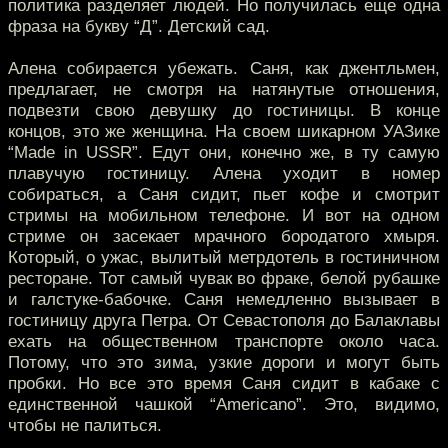
политика разделяет людей. Но получилась еще одна
фраза на букву “Д”. Детский сад.
Алена собирается убежать. Саня, как джентльмен,
предлагает, не смотря на натянутые отношения,
подвезти свою девушку до гостиницы. В конце
концов, это же женщина. На своем шикарном УАЗике
“Made in USSR”. Едут они, конечно же, в ту самую
плавучую гостиницу. Алена уходит в номер
собираться, а Саня сидит, пьет кофе и смотрит
стримы на мобильном телефоне. И вот на одном
стриме он засекает мрачного бородатого хмыря.
Который, о ужас, вылитый метрдотель в гостиничном
ресторане. Тот самый чувак во фраке, белой рубашке
и галстуке-бабочке. Саня немедленно вызывает в
гостиницу друга Петра. От Севастополя до Балаклавы
ехать на общественном транспорте около часа.
Потому, что это зима, узкие дороги и могут быть
пробки. Но все это время Саня сидит в кабаке с
единственной чашкой “Americano”. Это, видимо,
чтобы не палиться.