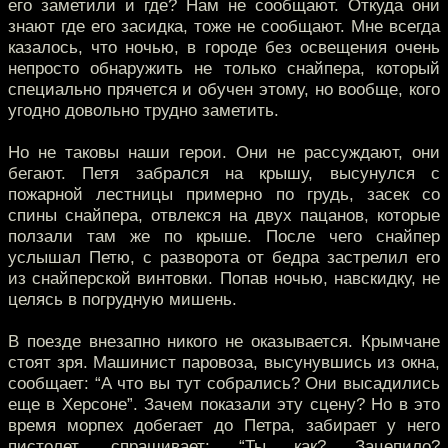
его заметили и где? Нам не сообщают. Откуда они
знают где его засидка, тоже не сообщают. Мне всегда
казалось, что ночью, в городе без освещения очень
непросто обнаружить не только снайпера, который
специально прячется и обучен этому, но вообще, кого
угодно довольно трудно заметить.
Но не таковы наши герои. Они не рассуждают, они
бегают. Петя забрался на крышу, высунулся с
пожарной лестницы примерно по грудь, засек со
спины снайпера, отвлекся на двух пацанов, которые
ползали там же по крыше. После чего снайпер
услышал Петю, с разворота от бедра застрелил его
из снайперской винтовки. Попав ночью, навскидку, не
целясь в погрудную мишень.
В поезде внезапно никого не оказывается. Крымчане
стоят зря. Машинист паровоза, высунувшись из окна,
сообщает: “А что вы тут собрались? Они высадились
еще в Херсоне”. Зачем показали эту сцену? Но в это
время морпех добегает до Петра, забирает у него
пистолет, спрашивает: “Ты как? Зацепило?