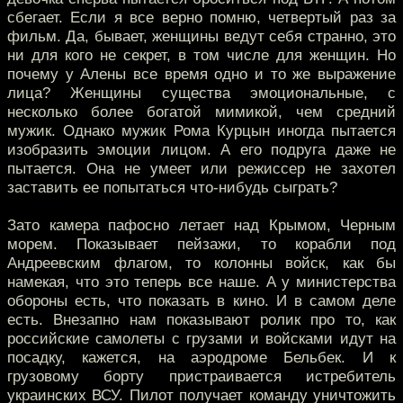
сбегает. Если я все верно помню, четвертый раз за
фильм. Да, бывает, женщины ведут себя странно, это
ни для кого не секрет, в том числе для женщин. Но
почему у Алены все время одно и то же выражение
лица? Женщины существа эмоциональные, с
несколько более богатой мимикой, чем средний
мужик. Однако мужик Рома Курцын иногда пытается
изобразить эмоции лицом. А его подруга даже не
пытается. Она не умеет или режиссер не захотел
заставить ее попытаться что-нибудь сыграть?
Зато камера пафосно летает над Крымом, Черным
морем. Показывает пейзажи, то корабли под
Андреевским флагом, то колонны войск, как бы
намекая, что это теперь все наше. А у министерства
обороны есть, что показать в кино. И в самом деле
есть. Внезапно нам показывают ролик про то, как
российские самолеты с грузами и войсками идут на
посадку, кажется, на аэродроме Бельбек. И к
грузовому борту пристраивается истребитель
украинских ВСУ. Пилот получает команду уничтожить