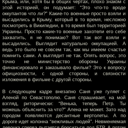
Крыма, или, хотя бы в общих чертах, плохо знаком с
этой историей, он подумает: “Это что-то вроде
оккупантов что ли?” Какие-то военные просто взяли и
высадились в Крыму, который в то время, несложно
посмотреть в Википедии, в то время был территорией
Украины. Просто какие-то военные захотели его себе
захватить, я не понимаю? Вот так вот взяли и
высадились. Выглядит натурально оккупацией. А
ведь это было не совсем так, как мы имеем счастье
помнить сами. А выглядит не так. Опять вопрос, это
точно не министерство обороны Украины
финансировало и заказывало фильм? Это к вопросу
официозности, с одной стороны, и связности
изложения в фильме с другой стороны.
В следующем кадре внезапно Саня уже гуляет с
Аленой по Севастополю. Саня спрашивает, на мой
взгляд, риторически: “Венька, теперь Петр. Ты
можешь объяснить за что?” Алена не может. Зато над
городом появляются десантные вертолеты. А по
дороге идет колонна “вежливых людей”. Невменяемая
девочка сперва пытается броситься под БТР. А потом