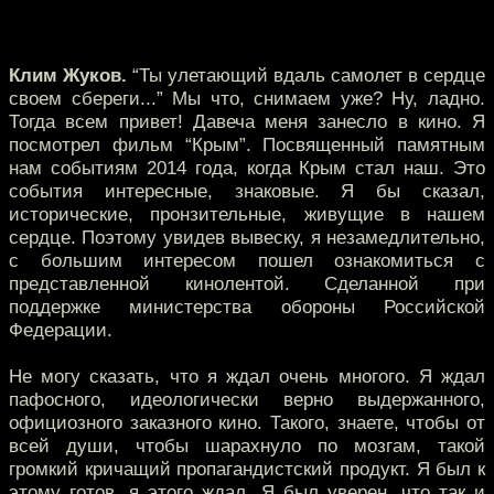
Клим Жуков.
“Ты улетающий вдаль самолет в сердце
своем сбереги...” Мы что, снимаем уже? Ну, ладно.
Тогда всем привет! Давеча меня занесло в кино. Я
посмотрел фильм “Крым”. Посвященный памятным
нам событиям 2014 года, когда Крым стал наш. Это
события интересные, знаковые. Я бы сказал,
исторические, пронзительные, живущие в нашем
сердце. Поэтому увидев вывеску, я незамедлительно,
с большим интересом пошел ознакомиться с
представленной кинолентой. Сделанной при
поддержке министерства обороны Российской
Федерации.
Не могу сказать, что я ждал очень многого. Я ждал
пафосного, идеологически верно выдержанного,
официозного заказного кино. Такого, знаете, чтобы от
всей души, чтобы шарахнуло по мозгам, такой
громкий кричащий пропагандистский продукт. Я был к
этому готов, я этого ждал. Я был уверен, что так и