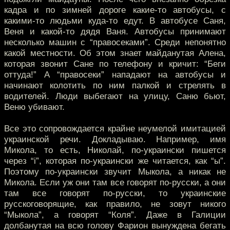
кадра и по зимней дороге какие-то автобусы, с
какими-то людьми куда-то едут. В автобусе Саня,
Веня и какой-то дядя Ваня. Автобусы принимают
несколько машин с “правосеками”. Среди непонятно
какой местности. Об этом знает майданутая Алена,
которая звонит Сане по телефону и кричит: “Беги
оттуда!” А “правосеки” нападают на автобусы и
начинают колотить по ним палкой и стрелять в
водителей. Люди выбегают на улицу, Саню бьют,
Веню убивают.
Все это сопровождается крайне неумелой имитацией
украинской речи. Докладываю. Например, имя
Микола, то есть, Николай, по-украински пишется
через “i”, которая по-украински же читается, как “ы”.
Поэтому по-украински звучит Мыкола, а никак не
Микола. Если уж они там все говорят по-русски, а они
там все говорят по-русски, то украинские
русскоговорящие, как правило, не зовут никого
“Мыкола”, а говорят “Коля”. Даже в Галиции
долбанутая на всю голову Фарион вынуждена бегать