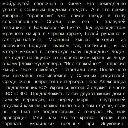
майданутой сволочью в Киеве. Его немедленно
увозят к Саниным предкам обедать. А в это время
коварные “правосеки” уже свили гнездо в тылу
севастопольцев. Свили они его в плавучей
гостинице, в Балаклавской бухте. Под руководством
мрачного хмыря в черном фраке, белой рубашке и
галстуке-бабочке. Мрачный хмырь выходит из
плавучего борделя, скажем так, гостиницы, и на
катере уезжает в советскую базу подводных лодок.
Где сидят на ящиках со снаряжением мрачные люди
в камуфляже Бундесвера. “Все спокойно?” – спросил
хмырь. “Все спокойно,” – ответили ему. После чего
мы внезапно оказываемся у Саниных родителей.
Среди очень непростого интерьера. Папа Александра
– подполковник ВСУ Украины, который служит в части
ПВО С-300. Предположить такой двухэтажный дом с
зимней верандой, на берегу моря, с внутренней
отделкой камнем, можно было бы в том случае, если
бы он был не подполковник, а генерал. Ну, или
прапорщик. Или нам что-то крепко врали про
зарплаты украинских военных при Януковиче.