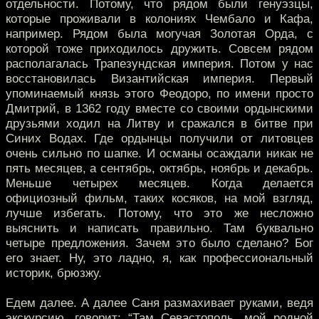
отдельности. Потому, что рядом были генуэзцы,
которые проживали в колониях Чембало и Кафа,
например. Рядом была могучая Золотая Орда, с
которой тоже приходилось дружить. Совсем рядом
располагалась Трапезундская империя. Потом у нас
восстановилась Византийская империя. Первый
упоминаемый князь этого Феодоро, по имени просто
Дмитрий, в 1362 году вместе со своими ордынскими
друзьями ходил на Литву и сражался в битве при
Синих Водах. Где ордынцы получили от литовцев
очень сильно по шапке. И османы осаждали никак не
пять месяцев, а сентябрь, октябрь, ноябрь и декабрь.
Меньше четырех месяцев. Когда делается
официозный фильм, таких косяков, на мой взгляд,
лучше избегать. Потому, что это же несложно
выяснить и написать правильно. Там буквально
четыре предложения. Зачем это было сделано? Бог
его знает. Ну, это ладно, я, как профессиональный
историк, брюзжу.
Едем далее. А далее Саня размахивает руками, ведя
экскурсию, говорит: “Там Севастополь, мой родной