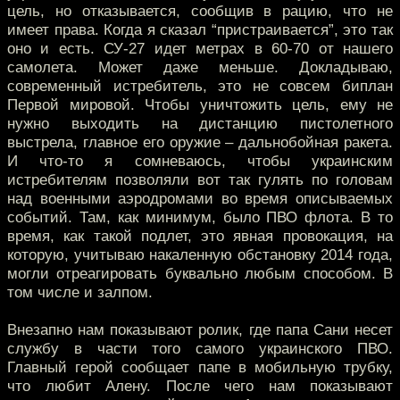
цель, но отказывается, сообщив в рацию, что не
имеет права. Когда я сказал “пристраивается”, это так
оно и есть. СУ-27 идет метрах в 60-70 от нашего
самолета. Может даже меньше. Докладываю,
современный истребитель, это не совсем биплан
Первой мировой. Чтобы уничтожить цель, ему не
нужно выходить на дистанцию пистолетного
выстрела, главное его оружие – дальнобойная ракета.
И что-то я сомневаюсь, чтобы украинским
истребителям позволяли вот так гулять по головам
над военными аэродромами во время описываемых
событий. Там, как минимум, было ПВО флота. В то
время, как такой подлет, это явная провокация, на
которую, учитываю накаленную обстановку 2014 года,
могли отреагировать буквально любым способом. В
том числе и залпом.
Внезапно нам показывают ролик, где папа Сани несет
службу в части того самого украинского ПВО.
Главный герой сообщает папе в мобильную трубку,
что любит Алену. После чего нам показывают