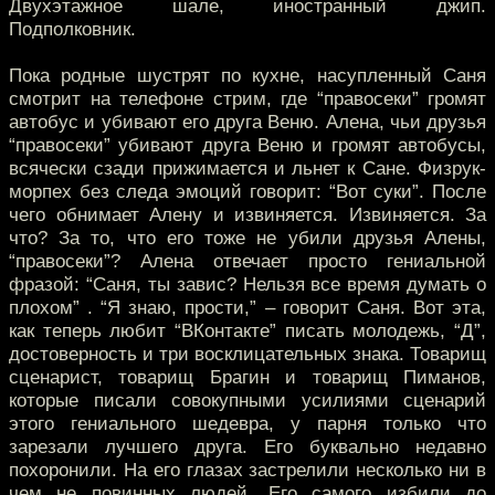
Двухэтажное шале, иностранный джип.
Подполковник.
Пока родные шустрят по кухне, насупленный Саня
смотрит на телефоне стрим, где “правосеки” громят
автобус и убивают его друга Веню. Алена, чьи друзья
“правосеки” убивают друга Веню и громят автобусы,
всячески сзади прижимается и льнет к Сане. Физрук-
морпех без следа эмоций говорит: “Вот суки”. После
чего обнимает Алену и извиняется. Извиняется. За
что? За то, что его тоже не убили друзья Алены,
“правосеки”? Алена отвечает просто гениальной
фразой: “Саня, ты завис? Нельзя все время думать о
плохом” . “Я знаю, прости,” – говорит Саня. Вот эта,
как теперь любит “ВКонтакте” писать молодежь, “Д”,
достоверность и три восклицательных знака. Товарищ
сценарист, товарищ Брагин и товарищ Пиманов,
которые писали совокупными усилиями сценарий
этого гениального шедевра, у парня только что
зарезали лучшего друга. Его буквально недавно
похоронили. На его глазах застрелили несколько ни в
чем не повинных людей. Его самого избили до