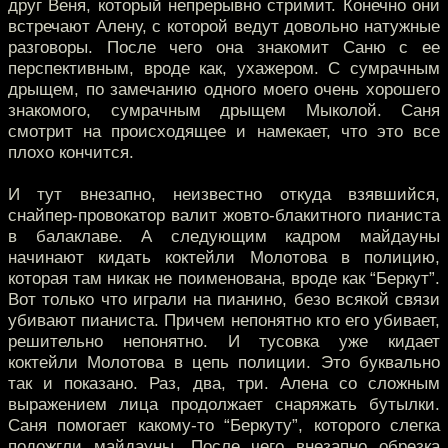
друг Веня, который непрерывно стримит. Конечно они
встречают Алену, с которой ведут довольно натужные
разговоры. После чего она знакомит Саню с ее
перспективным, вроде как, ухажером. С сумрачным
дрыщем, по замечанию одного моего очень хорошего
знакомого, сумрачным дрыщем Мыколой. Саня
смотрит на происходящее и намекает, что это все
плохо кончится.
И тут внезапно, неизвестно откуда взявшийся,
снайпер-провокатор валит жовто-блакитного пианиста
в балаклаве. А следующим кадром майдауны
начинают кидать коктейли Молотова в полицию,
которая там никак не поименована, вроде как “Беркут”.
Вот только что играли на пианино, безо всякой связи
убивают пианиста. Причем непонятно кто его убивает,
решительно непонятно. И тусовка уже кидает
коктейли Молотова в цепь полиции. Это буквально
так и показано. Раз, два, три. Алена со сложным
выражением лица продолжает снаряжать бутылки.
Саня помогает какому-то “Беркуту”, которого слегка
подожгли майдауны. После чего внезапно обрезка