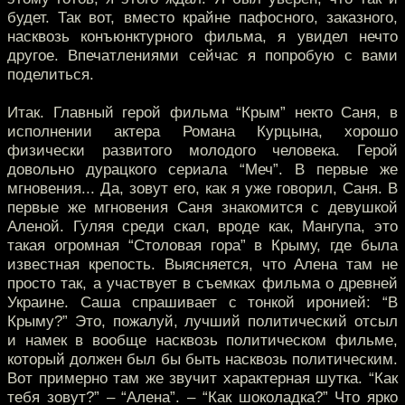
будет. Так вот, вместо крайне пафосного, заказного,
насквозь конъюнктурного фильма, я увидел нечто
другое. Впечатлениями сейчас я попробую с вами
поделиться.
Итак. Главный герой фильма “Крым” некто Саня, в
исполнении актера Романа Курцына, хорошо
физически развитого молодого человека. Герой
довольно дурацкого сериала “Меч”. В первые же
мгновения... Да, зовут его, как я уже говорил, Саня. В
первые же мгновения Саня знакомится с девушкой
Аленой. Гуляя среди скал, вроде как, Мангупа, это
такая огромная “Столовая гора” в Крыму, где была
известная крепость. Выясняется, что Алена там не
просто так, а участвует в съемках фильма о древней
Украине. Саша спрашивает с тонкой иронией: “В
Крыму?” Это, пожалуй, лучший политический отсыл
и намек в вообще насквозь политическом фильме,
который должен был бы быть насквозь политическим.
Вот примерно там же звучит характерная шутка. “Как
тебя зовут?” – “Алена”. – “Как шоколадка?” Что ярко