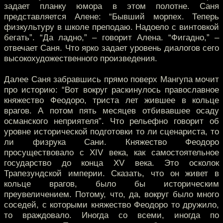
задает планку юмора в этом полотне. Саня
представляется Алене: “Бывший морпех. Теперь
физкультуру в школе преподаю. Надоело с винтовкой
бегать”. “Да ладно,” – говорит Алена. “Фигадно,” –
отвечает Саня. Что ярко задает уровень диалогов сего
высокохудожественного произведения.
Далее Саня забравшись прямо поверх Мангупа мочит
про историю: “Вот вокруг раскинулось православное
княжество Феодоро, триста лет жившее в кольце
врагов. А потом пять месяцев отбивавшее осаду
османского неприятеля”. Что рельефно говорит об
уровне исторической подготовки то ли сценариста, то
ли физрука Сани. Княжество Феодоро
просуществовало с XIV века, как самостоятельное
государство до конца XV века. Это осколок
Трапезундской империи. Сказать, что он живет в
кольце врагов, было бы историческим
преувеличением. Потому, что, да, вокруг было много
соседей, с которыми княжество Феодоро то дружило,
то враждовало. Иногда со всеми, иногда по