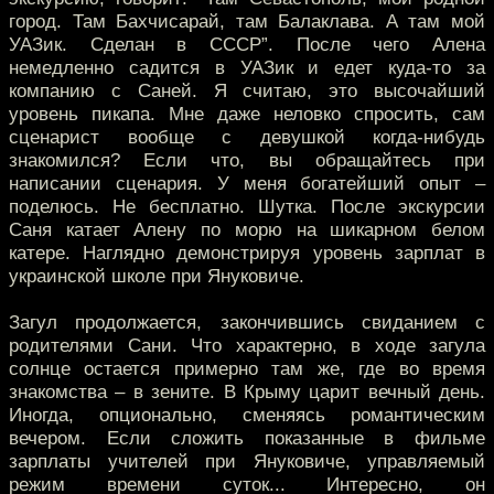
город. Там Бахчисарай, там Балаклава. А там мой
УАЗик. Сделан в СССР”. После чего Алена
немедленно садится в УАЗик и едет куда-то за
компанию с Саней. Я считаю, это высочайший
уровень пикапа. Мне даже неловко спросить, сам
сценарист вообще с девушкой когда-нибудь
знакомился? Если что, вы обращайтесь при
написании сценария. У меня богатейший опыт –
поделюсь. Не бесплатно. Шутка. После экскурсии
Саня катает Алену по морю на шикарном белом
катере. Наглядно демонстрируя уровень зарплат в
украинской школе при Януковиче.
Загул продолжается, закончившись свиданием с
родителями Сани. Что характерно, в ходе загула
солнце остается примерно там же, где во время
знакомства – в зените. В Крыму царит вечный день.
Иногда, опционально, сменяясь романтическим
вечером. Если сложить показанные в фильме
зарплаты учителей при Януковиче, управляемый
режим времени суток... Интересно, он