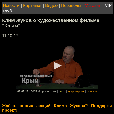
Новости
|
Картинки
|
Видео
|
Переводы
|
Магазин
|
VIP
клуб
Клим Жуков о художественном фильме
"Крым"
11.10.17
01:05:16
|
608546 просмотров
|
текст
|
аудиоверсия
|
скачать
Ждёшь новых лекций Клима Жукова? Поддержи
проект!