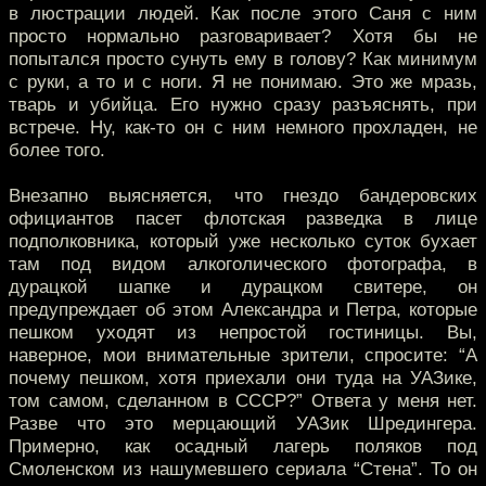
в люстрации людей. Как после этого Саня с ним
просто нормально разговаривает? Хотя бы не
попытался просто сунуть ему в голову? Как минимум
с руки, а то и с ноги. Я не понимаю. Это же мразь,
тварь и убийца. Его нужно сразу разъяснять, при
встрече. Ну, как-то он с ним немного прохладен, не
более того.
Внезапно выясняется, что гнездо бандеровских
официантов пасет флотская разведка в лице
подполковника, который уже несколько суток бухает
там под видом алкоголического фотографа, в
дурацкой шапке и дурацком свитере, он
предупреждает об этом Александра и Петра, которые
пешком уходят из непростой гостиницы. Вы,
наверное, мои внимательные зрители, спросите: “А
почему пешком, хотя приехали они туда на УАЗике,
том самом, сделанном в СССР?” Ответа у меня нет.
Разве что это мерцающий УАЗик Шредингера.
Примерно, как осадный лагерь поляков под
Смоленском из нашумевшего сериала “Стена”. То он