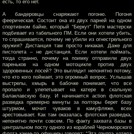
есть, то его нет.
А бандеровцы снаряжают погоню. Погоня
феерическая. Состоит она из двух парней на одном
спортивном байке, который “Беркут” Петя мастерски
подбивает из табельного ПМ. Если они хотели убить,
то спрашивается, почему не убили из огнестрельного
оружия? Дистанция там просто никакая. Даже для
пистолета – не дистанция. Если хотели поймать,
тогда странно, почему на поимку отправили двух
пареньков на одном мотоцикле против двух
здоровенных лосей? Это выглядит непонятно потому,
что кто кого поймает, это огромный вопрос. Услышав
выстрелы, хмырь в бабочке понимает, что все
пропало и улепетывает на катере в скальную
Балаклавскую базу. И начинается action флотская
разведка примерно минуты за полторы берет базу
штурмом, мочит чуваков в камуфляже, всех
арестовывает. Как там оказалась флотская разведка,
непонятно почти совсем. По факту захвата базы в
центральном посту одного из кораблей Черноморского
флота какие-то офицеры говорят: “Эта группа хотела