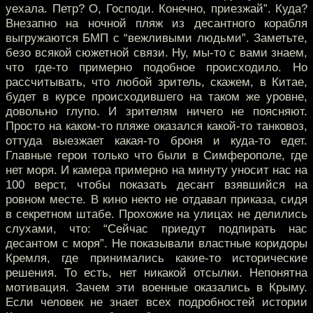
уехала. Петр? О, Господи. Конечно, приезжай”. Куда?
Внезапно на ночной пляж из десантного корабля
выгружаются БМП с “вежливыми людьми”. Заметьте,
безо всякой сюжетной связи. Ну, мы-то с вами знаем,
что где-то примерно подобное происходило. Но
рассчитывать, что любой зритель, скажем, в Китае,
будет в курсе происходившего на таком же уровне,
довольно глупо. И зрителям ничего не поясняют.
Просто на каком-то пляже оказался какой-то танковоз,
оттуда выезжает какая-то броня и куда-то едет.
Главные герои только что были в Симферополе, где
нет моря. И камера примерно на минуту уносит нас на
100 верст, чтобы показать десант взявшийся на
ровном месте. В кино некто не отдавал приказа, сидя
в секретном штабе. Прохожие на улицах не делились
слухами, что: “Сейчас приедут подпирать нас
десантом с моря”. Не показывали властные коридоры
Кремля, где принимались какие-то исторические
решения. То есть, нет никакой отсылки. Непонятна
мотивация. Зачем эти военные оказались в Крыму.
Если человек не знает всех подробностей истории