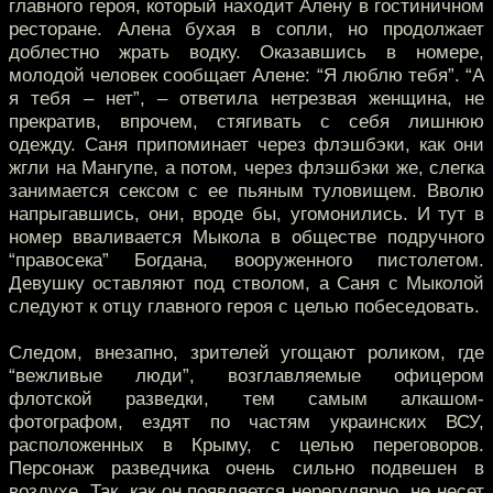
главного героя, который находит Алену в гостиничном
ресторане. Алена бухая в сопли, но продолжает
доблестно жрать водку. Оказавшись в номере,
молодой человек сообщает Алене: “Я люблю тебя”. “А
я тебя – нет”, – ответила нетрезвая женщина, не
прекратив, впрочем, стягивать с себя лишнюю
одежду. Саня припоминает через флэшбэки, как они
жгли на Мангупе, а потом, через флэшбэки же, слегка
занимается сексом с ее пьяным туловищем. Вволю
напрыгавшись, они, вроде бы, угомонились. И тут в
номер вваливается Мыкола в обществе подручного
“правосека” Богдана, вооруженного пистолетом.
Девушку оставляют под стволом, а Саня с Мыколой
следуют к отцу главного героя с целью побеседовать.
Следом, внезапно, зрителей угощают роликом, где
“вежливые люди”, возглавляемые офицером
флотской разведки, тем самым алкашом-
фотографом, ездят по частям украинских ВСУ,
расположенных в Крыму, с целью переговоров.
Персонаж разведчика очень сильно подвешен в
воздухе. Так, как он появляется нерегулярно, не несет