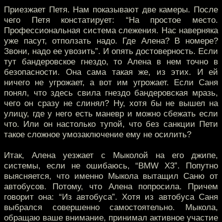
Приезжает Петя. Нам показывают две камеры. После
чего Петя констатирует: “На простое место.
Профессиональная система слежения. Нас наверняка
уже пасут, отползать надо. Где Алена? В номере?
Звони, надо ее увозить”. И опять достоверность. Если
тут бандеровское гнездо, то Алена в нем точно в
безопасности. Она сама такая же, из этих. И ей
ничего не угрожает, а вот им угрожает. Если Саня
понял, что здесь свила гнездо бандеровская мразь,
чего он сразу не слинял? Ну, хотя бы не вышел на
улицу, где у него есть маневр и можно сбежать если
что. Или он настолько тупой, что без санкции Пети
такое сложное умозаключение ему не осилить?
Итак, Алена уезжает с Мыколой на его джипе,
системы, если не ошибаюсь, “BMW X3”. Попутно
выясняется, что именно Мыкола вытащил Саню от
автобусов. Потому, что Алена попросила. Причем
говорит она: “Из автобуса”. Хотя из автобуса Саня
выбрался совершенно самостоятельно. Мыкола,
обращаю ваше внимание, принимал активное участие