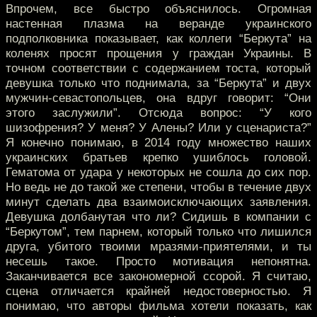
Впрочем, все быстро объяснилось. Огромная
настенная плазма на веранде украинского
подполковника показывает, как коллеги “Беркута” на
коленях просят прощения у граждан Украины. В
точном соответствии с содержанием тоста, который
девушка только что поднимала, за “Беркута” и двух
мужчин-севастопольцев, она вдруг говорит: “Они
этого заслужили”. Отсюда вопрос: “У кого
шизофрения? У меня? У Алены? Или у сценариста?”
Я конечно понимаю, в 2014 году множество наших
украинских братьев крепко ушиблось головой.
Гематома от удара у некоторых не сошла до сих пор.
Но ведь не до такой же степени, чтобы в течение двух
минут сделать два взаимоисключающих заявления.
Девушка долбанутая что ли? Сидишь в компании с
“Беркутом”, тем парнем, который только что лишился
друга, убитого твоими мразями-приятелями, и ты
несешь такое. Просто мотивация непонятна.
Заканчивается все закономерной ссорой. Я считаю,
сцена отличается крайней недостоверностью. Я
понимаю, что авторы фильма хотели показать, как