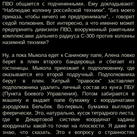
ПВО общается с подчиненными. Ему докладывают:
“Наблюдаю колонну российской техники”. “Без моего
приказа, чтобы ничего не предпринимали”, - говорит
седой полковник. Вот интересно, а что именно может
предпринять дивизион ПВО, вооруженный ракетными
комплексами дальнего радиуса С-300 против колонны
наземной техники?
Ну, а пока Мыкола едет к Саниному папе, Алена ловко
берет в плен второго бандеровца и сбегает из
гостиницы. Мыкола приезжает к подполковнику, где
оказывается его второй подручный. Подполковника
берут в плен. Хитрый “правосек” заставляет
подполковника удалить личный состав из кунга ПБУ
(Пункта Боевого Управления). Потом забирается в
машину и выдает папе бумажку с координатами
аэродрома Бельбек. Во-первых, бумажка выглядит
феерически. Это, натурально, кусок тетрадного листа,
где в Декартовой системе координат заданы
координаты какой-то точки на плоскости. Я даже не
знаю, что сказать. Это к вопросу о странностях