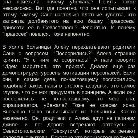
она приехала, почему убежала? Понять также
невозможно. Вот где понятно, что она испытывает к
этому самому Сане настолько плотные чувства, что
запрягла долбанутого на всю башку “правосека”
привезти ее в Севастополь? Непонятно. И почему
“правосек” повелся, тоже непонятно.
В холле больницы Алену перехватывают родители
Сани с вопросом: “Поссорились?” Алена страшно
кричит: “Я с ним не ссорилась!” А папа говорит:
“Идем мириться, это приказ”. Диалог еще раз
демонстрирует уровень мотивации персонажей. Если
они, в самом деле, по-настоящему поссорились,
подобный заход папы в сторону девушки, это самое
глупое, что он мог придумать в принципе. А если они
поссорились не по-настоящему, то чего она,
спрашивается, убежала? Тоже не совсем ясно.
Внезапно Саню выписывают из больницы. Как-то
незаметно. Он, родители и Алена едут на папином
джипе и по дороге встречают автобусы с
Севастопольским “Беркутом”, которые встречают
радостные жители. Показано это все настолько тухло,