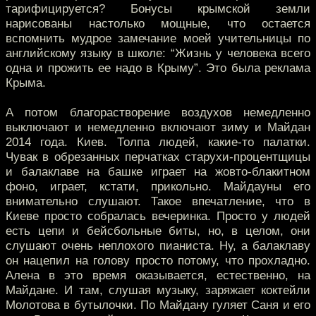
тарифицируется? Бонусы крымской земли
нарисованы настолько мощные, что остается
вспомнить мудрое замечание моей учительницы по
английскому языку в школе: “Жизнь у человека всего
одна и прожить ее надо в Крыму”. Это была реклама
Крыма.
А потом благорастворение воздухов немедленно
выключают и немедленно включают зиму и Майдан
2014 года. Киев. Толпа людей, какие-то палатки.
Чувак в обрезанных перчатках старухи-процентщицы
и балаклаве на башке играет на жовто-блакитном
фоно, играет, кстати, прикольно. Майдауны его
внимательно слушают. Такое впечатление, что в
Киеве просто собралась вечеринка. Просто у людей
есть цепи и бейсбольные биты, но, в целом, они
слушают очень неплохого пианиста. Ну, а балаклаву
он нацепил на голову просто потому, что прохладно.
Алена в это время оказывается, естественно, на
Майдане. И там, слушая музыку, заряжает коктейли
Молотова в бутылочки. По Майдану гуляет Саня и его