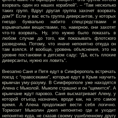
взорвать один из наших кораблей”. – “Там несколько
таких групп. Вдруг другая группа захочет взорвать
дом?” Если у вас есть группа диверсантов, у которых
гнездо буквально набито спецсредствами и
взрывчатыми веществами, то, наверное, они захотят
что-то взорвать. Ну, это нужно было показать в
любом случае до того, как показывать флотского
разведчика. Потому, что иначе непонятно откуда он
там взялся. И вообще, уровень объяснения, это на
уровне постановки в детском саду: “Да, есть плохие
диверсанты, нужно их ловить”.
Внезапно Саня и Петя едут в Симферополь встречать
поезд с “правосеками”, которые едут в Крым научить
крымчан уму-разуму. В Симферополе уже находятся
Алена с Мыколой. Мыколе страшно и он “щемится”. А
крымчане ждут паровоз. Саня высматривает Алену, у
которой отъезд назначен, вроде как, на это самое
время. А Алена продолжает вести себя логично.
Тормозит Мыколин джип непонятно где и уходит
непонятно куда, не сказав своему ушибленному другу