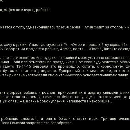
о...
, Алфея не в курсе, рабыня.
инается с того, где закончилась третья серия – Атия сидит за столом и 
о, хочу музыки. У нас где музыкант?» - «Умер в прошлый луперкалий» -
ть?» Говорят: «А вроде эта рабыня, Алфея, поёт». – «Поёт? Давайте её сюд
имляне, насколько можно судить, по крайней мере уж точно совершенно
, 9 мая – они всё отмеряли по праздникам. Вот если аудиосистема око
то где-то 13-14-15 февраля это произошло. Кстати, с хронологией ф
 буквально вот-вот, недавно. Луперкалий, как мы помним, это еже
к» - так римляне чествовали свою хтоническую основательницу-волчицу.
ьные жрецы забивали козлов, приносили их в жертву, снимали с них
ь хватала эти ремни, начинала бегать по улице и стегать всех вст
. Ну и опять же, всякие совокупления, излишества нехорошие...
ребление алкоголя, и опять бегали стегать всех. Три дня очень
Папа Римский запретил это безобразие...