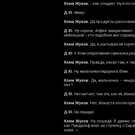
Клим Жуков.
...как следует. Ну и пото
Д.Ю.
Жижу.
Клим Жуков.
Да продукты разложения 
Д.Ю.
Ну короче, Алфея заворачивает л
небольшой – кто подобное мог спровоц
Клим Жуков.
Да, а учитывая её горя
Д.Ю.
У Атии оперативная смекалка разви
Клим Жуков.
Правда, какая там, к ч
Д.Ю.
Ну, мальчонка-пидорюга, блин.
Клим Жуков.
Да, мальчонка – ниндзя
Нет?
Д.Ю.
Нет-нет-нет, там эта, как её, Иока
Клим Жуков.
Нет, Иокаста после приш
Д.Ю.
На лошадé.
Клим Жуков.
На лошадé. Я думаю, чт
как Пендальф ехал на стрелку с Сару
water...»