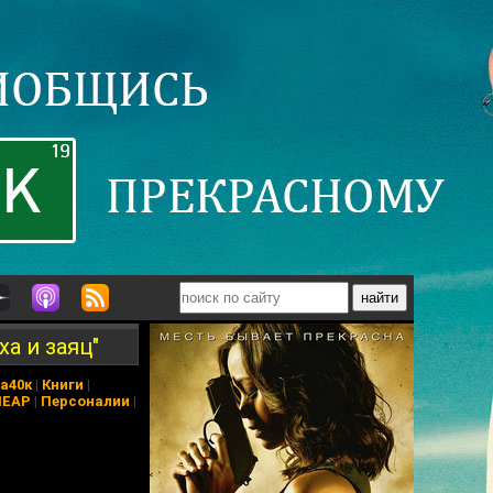
а и заяц"
а40к
|
Книги
|
ПЕАР
|
Персоналии
|