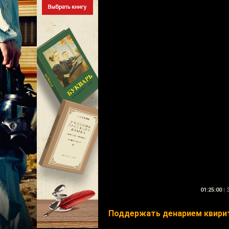
01:25:00
|
3
Поддержать денарием квири