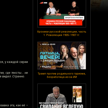
Хроники русской революции, часть
1: Революция 1905–1907 гг.
ся, у каждой серии
х, где тексты... не
Трамп против родильного туризма,
е видел. Странно.
безработица из-за ИИ
авка эта, как её –