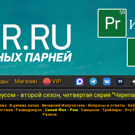
оды
Магазин
VIP
сом - второй сезон, четвертая серия "Черепах
News
|
В цепких лапах
|
Вечерний Излучатель
|
Вопросы и ответы
|
Каб
ествия
|
Разведопрос
|
Синий Фил
-
Рим
|
Смешное
|
Трейлеры
|
Это 
Разное