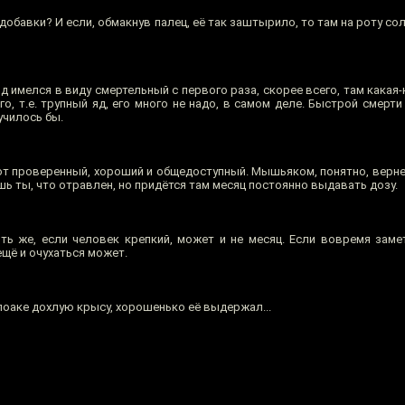
добавки? И если, обмакнув палец, её так заштырило, то там на роту сол
яд имелся в виду смертельный с первого раза, скорее всего, там какая
о, т.е. трупный яд, его много не надо, в самом деле. Быстрой смерти 
училось бы.
вот проверенный, хороший и общедоступный. Мышьяком, понятно, верне
ь ты, что отравлен, но придётся там месяц постоянно выдавать дозу.
ть же, если человек крепкий, может и не месяц. Если вовремя заме
щё и очухаться может.
клоаке дохлую крысу, хорошенько её выдержал...