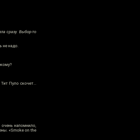
ла сразу. Выбор-то
 не надо.
екому?
Тит Пуло скочет...
о очень напомнило,
ены. «Smoke on the