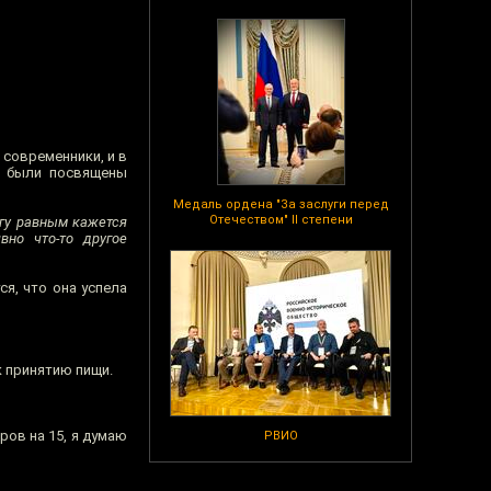
 современники, и в
ен были посвящены
Медаль ордена "За заслуги перед
Отечеством" II степени
огу равным кажется
вно что-то другое
я, что она успела
к принятию пищи.
ров на 15, я думаю
РВИО