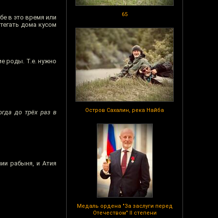
65
бе в это время или
стегать дома кусом
е роды. Т.е. нужно
Остров Сахалин, река Найба
гда до трёх раз в
ии рабыня, и Атия
Медаль ордена "За заслуги перед
Отечеством" II степени