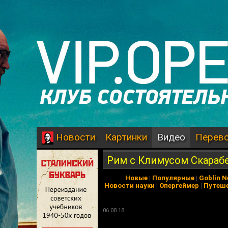
Картинки
Видео
Перев
Новости
Рим с Климусом Скарабеу
Новые
|
Популярные
|
Goblin 
Новости науки
|
Опергеймер
|
Путеш
06.08.18