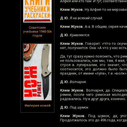
Алфея или кто там. И тут, соответственн
Клим Жуков.
Ну Алфея-то не мерзавка
Д.Ю.
Я на всякий случай.
Клим Жуков.
А-а. В общем, серия нач
Советские
учебники 1940-50х
Д.Ю.
Кривляется.
годов
Клим Жуков.
Говорит: «Что-то скучн
нет, получается. Она: «А что у нас ес
Да, тут сразу нужно пояснить, что р
не пользовались, как мы, там, 4 мая
строя в луперкалии, это значит, ч
соотносится, это должно было быть
праздник, от имени «лупа», т.е. «вол
Д.Ю.
Волчарня.
Клим Жуков.
Волчарня, да. Специал
ремни, после чего римская молодеж
радовались. Ну и друг друга, конечно
Империя ножей
Д.Ю.
Под шумок.
Клим Жуков.
Под шумок, да, упот
Продолжалось это до 496 года, когда 