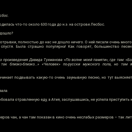
сбос.
одилась что-то около 630 года до н.э. на острове Лесбос.
 дошло?
отрывки, полностью до нас не дошло ничего. О ней писали очень много
в спустя. Была страшно популярна! Как говорят, большинство пес
з произведения Давида Тухманова «По волне моей памяти», где там: «Б
так близко-близко...» «Человек» по-русски мужского пола, но там я
ачинает подвывать какую-то очень заунывную песню, но тут выясняетс
зала.
обовала отравленную еду, а Атия, заслушавшись, не успела приступить 
еров чан, а чан там показан в кино очень неслабых размеров – так лит