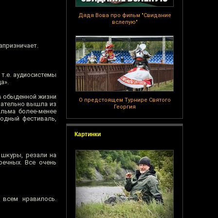
Дядя Вова про фильм "Свидание
вслепую"
капризничает.
 т.е. аудиосистемы
а».
 в обыденной жизни
О предстоящем Турнире Святого
нчательно вышла из
Георгия
ильма более-менее
годный фестиваль,
Картинки
 шкуры, резали на
речных. Все очень
 всем нравилось.