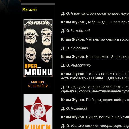
Магазин
Д.Ю.
Я вас категорически приветствую
Клим Жуков.
Добрый день. Всем прив
Д.Ю.
Четвёртая!
Клим Жуков.
Четвёртая серия второго
Д.Ю.
Не помню.
Клим Жуков.
И я не помню. Я даже ка
Д.Ю.
Аналогично.
Клим Жуков.
Только после того, как
есть какое-то название – для меня б
Магазин
ОПЕРМАЙКИ
Д.Ю.
Да, причём первый раз я это в «Со
сценарии, короче, аннотированные субт
Клим Жуков.
В общем, серия заборист
Д.Ю.
Чемпион!
Клим Жуков.
Ну нет, конечно, не чем
Д.Ю.
Как мы помним, предыдущая серия