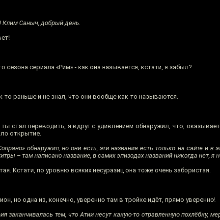
! Клим Саныч, добрый день.
ет!
 сезона сериала «Рим» - как она называется, кстати, я забыл?
к-то раньше и не знал, что они вообще как-то называются.
 ты стал переводить, я вдруг с удивлением обнаружил, что, оказывает
ыло открытие.
прано» обнаружил, но они есть, эти названия есть только на сайте и в эти
итры – там написано название, в самих эпизодах названий никогда нет, я н
ая. Кстати, по уровню всяких несуразиц она тоже очень забористая.
пион, но одна из, конечно, уверенно там в тройке идёт, прямо уверенно!
 заканчивалась тем, что Атии несут какую-то отравленную похлёбку, мерз