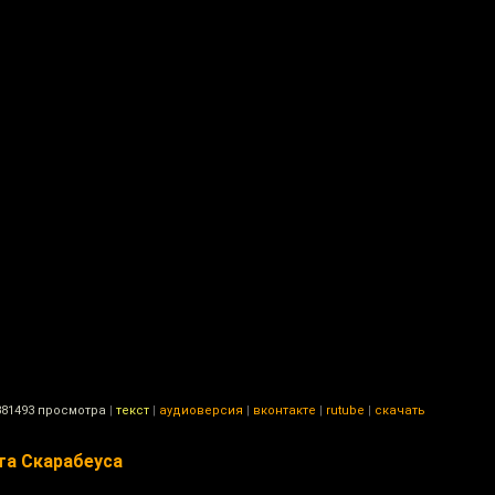
81493 просмотра
|
текст
|
аудиоверсия
|
вконтакте
|
rutube
|
скачать
та Скарабеуса