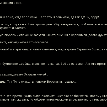
м сцедил с неё...
и влил, куда положено – вот это, я понимаю, яд так яд! Ой, бррр!
асты, а служанка Атии кричит уже: «Яд, наверняка яд!» И Атия всё поня
ировать и сделать.
чую любовь и сложные запутанные отношения с Сервилией, долго думать
та, как ни у кого в этом сериале.
ёртовой матери, оперативная смекалка, когда кроме Сервилии больше н
 буквально вообще, жопы не пожалел. Всё из-за денег. А в это время 
ста докладывает Октавии, что её...
ла, Тит Пуло скакал в поисках Ворена на лошади...
о в это время нужно было включить «Smoke on the water», потому чт
мяном, так сказать, по общему эстетическому впечатлению от мизансц