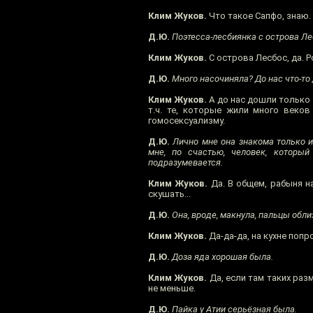
Клим Жуков.
Что такое Сапфо, знаю.
Д.Ю.
Поэтесса-лесбиянка с острова Ле
Клим Жуков.
С острова Лесбос, да. Р
Д.Ю.
Много насочиняла? До нас что-то
Клим Жуков.
А до нас дошли только 
т.ч. те, которые жили много веко
гомосексуализму.
Д.Ю.
Лично мне она знакома только и
мне, по счастью, человек, который 
подразумевается.
Клим Жуков.
Да. В общем, рабыня н
скушать...
Д.Ю.
Она, вроде, макнула, пальцы обли
Клим Жуков.
Да-да-да, на кухне попр
Д.Ю.
Доза яда хорошая была.
Клим Жуков.
Да, если там таких разм
не меньше.
Д.Ю.
Пайка у Атии серьёзная была.