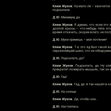
Клим Жуков.
Ну мало ли – захочется 
подсыпали.
Д.Ю.
Минимум, да.
Клим Жуков.
Я думаю, что если это 
дохлой крысы – что-нибудь типа этог
время откачать, скорее всего, не пол
Д.Ю.
Муки примешь – моё почтение!
Клим Жуков.
Т.е. это яд был такой 
серьёзнейший шанс, что не обнаружиш
Д.Ю.
Подсыпать, да?
Клим Жуков.
Подсыпать, да. Ну опя
прекратит пожирать мышьяк, так он е
Д.Ю.
Гад!
Клим Жуков.
Гад, да. А так нашёл в 
Д.Ю.
На солнце.
Клим Жуков.
Да, чтобы она...
Д.Ю.
Настоялась.