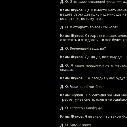
Д.Ю.
Этот замечательный праздник, д
Клим Жуков.
Да, и вместо него назна
ведёте свою девушку куда-нибудь не 
козлятины, потому что...
Д.Ю.
И отодрать во всех смыслах.
Клим Жуков.
Отодрать во всех смысл
отстегать и отодрать – и всё будет х
Д.Ю.
Вернейшая вещь, да?
Клим Жуков.
Да-да-да, поэтому день
Д.Ю.
Я такие праздники не отмечаю.
неделю.
Клим Жуков.
Т.е. сегодня у нас будут
Д.Ю.
Несите плётки, блин!
Клим Жуков.
Но сегодня же май мес
требует у неё спеть, если я не ошиба
Д.Ю.
«Корону» Сапфо, да.
Клим Жуков.
Я не знаю, что такое «К
Д.Ю.
Сам не знаю.