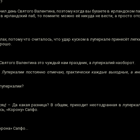
а?
чил день Святого Валентина, поэтому когда вы бухаете в ирландском па
в ирландский паб, то помните: можно её никуда не вести, а просто от
ах, потому что считалось, что удар куском в луперкале принесёт легки
орошо.
 Святого Валентина это чуждый нам праздник, а луперкалий наоборот.
 Луперкалии постоянно отмечаю, практически каждые выходные, а ино
 луперкалии?
яц! – Да какая разница? В общем, приходит неотодранная в луперкал
юсь, «Корону» Сапфо.
орона» Сапфо...