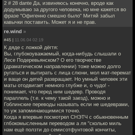
2 # 28 dante Да, извиняюсь конечно, вроде как
додумываю за другого человека, но мне кажется во
фразе "Офигенно смешно было" Митяй забыл
кавычки поставить. Может я и не прав.
re.wind
»
#45 |
11.06.04 02:19
К дяде с ложкой дёгтя:
Вы, глубокоуважаемый, когда-нибудь слышали о
Лесе Подеревьянском? О его творчестве
(драматическом направлении) тоже можно долго
ругаться и вытирать с лица слюни, мол мат-перемат
и ваще он детей развращает. Но умный человек эти
маты отодвигает немного глубже и, о чудо! -
понимает, что перед ним шедевр. Проводя
параллель (т.е. к чему такой заезд), можно и
Гоблинские переводы называть если не шедеврами,
то уж запоминающимися точно.
Когда я впервые посмотрел СНЭТЧ с обыкновенным
глбокомысленным переводом а ля "сколько миль
нам ещё ползти до семисотфунтовой кончиты,