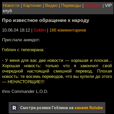
Новости
|
Картинки
|
Видео
|
Переводы
|
Магазин
|
VIP
клуб
Про известное обращение к народу
10.06.04 18:12
|
Goblin
|
166 комментариев
Прислали анекдот:
Гоблин с телеэкрана:
- У меня для вас две новости — хорошая и плохая...
Хорошая новость: только что я закончил свой
очередной настоящий смешной перевод. Плохая
новость: те восемь переводов, что вы купили до этого
— НЕНАСТОЯЩИЕ!!!
thnx Commander L.O.D.
Смотри ролики Гоблина на
канале Rutube