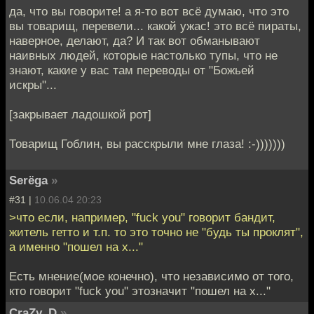
да, что вы говорите! а я-то вот всё думаю, что это
вы товарищ, перевели... какой ужас! это всё пираты,
наверное, делают, да? И так вот обманывают
наивных людей, которые настолько тупы, что не
знают, какие у вас там переводы от "Божьей
искры"...
[закрывает ладошкой рот]
Товарищ Гоблин, вы расскрыли мне глаза! :-)))))))
Serёga
»
#31 |
10.06.04 20:23
>что если, например, "fuck you" говорит бандит,
житель гетто и т.п. то это точно не "будь ты проклят",
а именно "пошел на х..."
Есть мнение(мое конечно), что независимо от того,
кто говорит "fuck you" этозначит "пошел на х..."
CraZy_D
»