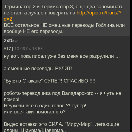
Терминатор 2 и Терминатор 3, ещё два запоминать
не стал, а лучше проверять на
http://oper.ru/trans/?
d=2
ВСЁ остальное НЕ смешные переводы Гоблина или
вообще НЕ его переводы.
zxt5
»
#17 |
10.06.04 18:55
ну вот, пока писал уже без меня все разрулили ...
а смешные переводы РУЛЯТ!
"Буря в Стакане" СУПЕР! СПАСИБО !!!!
робота-переводчика под Валадарского -- я чуть не
помер!
Неужели все в один голос ?! супер!
или все-таки помогал кто?
Видео вставки это СИЛА. "Миру-Мир", летающие
слоны, Шаурма/Шаверма..