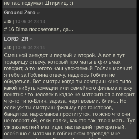
не так, подумал Штирлиц. ;)
Ground Zero
»
#39 |
10.06.04 23:13
# 16 Dima посоветовал, да...
LORD_ZR
»
#40 |
10.06.04 23:14
Смешной анекдот и первый и второй. А вот я тут
товарищу отвечу, который про маты в фильмах
говорит, а то чегото наш увожаемый Гоблин молчит!
я тебе за Гоблина отвечу, надеюсь Гоблин не
обидеться. Вот смотри когда ты сомтриш кино типо
какой нибуть комедии или семейного фильма и ежу
понятно что человек в кадре не материться а говорит
что-то типо-Блин, зараза, черт возьми, блин... Но
если уж ты смотриш фильму про ганстеров,
бандитов, наркоманов,проституток, то ясно что они
не говорят ой, елки-палки, как ето так, твою мать. Тут
уж захлесткий мат идет, настаяший трехкратный.
особенно с матами в гоблинском переводе мне