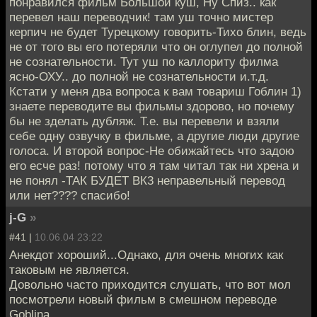
понравился фильм Большой куш, Ну Спиз.. как
перевел наш переводчик! там уш точно мистер
керпич не будет Турецкому говорить-Тихо блин, ведь
не от того вы его потеряли что он оглупел до полной
не сознательности. Тут уш по каллориту филма
ясно-ОХУ.. до полной не сознательности и.т.д.
Кстати у меня два вопроса к вам товариш Гоблин 1)
знаете переводите вы фильмы здорово, но почему
бы не зделать дубляж. Т.е. вы перевели и взяли
себе одну озвучку в фильме, а другие люди другие
голоса. И второй вопрос-Не обижайтесь что задою
его есче раз! потому что я там читал так ни хрена и
не понял -ТАК БУДЕТ ВК3 неправельный перевод
или нет???? спасибо!
j-G
»
#41 |
10.06.04 23:22
Анекдот хороший...Однако, для очень многих как
таковым не является.
Довольно часто приходится слушать, что вот мол
посмотрели новый фильм в смешном переводе
Goblinа.