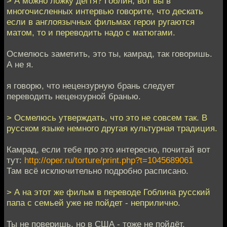
> А можно ложку дегтя? Гоблин, вот вы в
многочисленных интервью говорите, что дескать
если в англоязычных фильмах герои ругаются
матом, то и переводить надо с матюгами.
Осмелюсь заметить, это ты, камрад, так говоришь.
А не я.
я говорю, что нецензурную брань следует
переводить нецензурной бранью.
> Осмелюсь утверждать, что это не совсем так. В
русском языке немного другая культурная традиция.
Камрад, если тебе про это интересно, почитай вот
тут:
http://oper.ru/torture/print.php?t=1045689061
Там всё исключительно подробно расписано.
> А на этот же фильм в переводе Гоблина русский
папа с семьей уже не пойдет - неприлично.
Ты не поверишь, но в США - тоже не пойдёт.