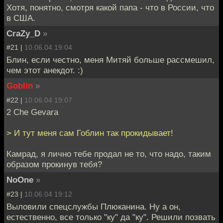
Хотя, понятно, смотря какой папа - что в России, что
в США.
CraZy_D
»
#21 |
10.06.04 19:04
Блин, если честно, меня Митяй больше рассмешил,
чем этот анекдот. :)
Goblin
»
#22 |
10.06.04 19:07
2 Che Gevara
> И тут меня сам Гоблин так прокидывает!
Камрад, я лично тебе продал не то, что надо, таким
образом прокинув тебя?
NoOne
»
#23 |
10.06.04 19:12
Выловили спецслужбы Плюканина. Ну а он,
естественно, все только "ку" да "ку". Решили позвать