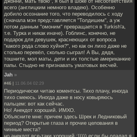
джонни, мать твою", я был в шоке от несоответствия
всего (англицким немного владею). Особенно
добило осознание того, что переводилось с ходу
(сначала мэн представляется "Толдишем", а уж
потом данным "омоним" превращается в Turkish'а,
т.е. Турка и никак иначе). Гоблинс, конечно, не
подарок для девушек, краснеющих от вопроса
"какого рода слово хуйня?", но как он лихо даже не
столько перевёл, сколько сыграл! А Вы, дядя,
тошните, мол маты, дети и их толстые американкие
папы. Стыдно не признавать уматовых весчей.
Jah
»
#46 |
11.06.04 02:29
Периодически читаю коментсы. Тихо плачу, иногда
тихо смеюсь. Иногда даже в носу ковыряюсь
пальцем: вот как сейчас.
Но! Анекдот хороший. ИМХО.
Объясните мне: причем здесь Шрек и Ледниковый
период? Открытые глаза и прочие целования в
чинные места?
но анекдот все-таки хороший :))))) если бы оладал я