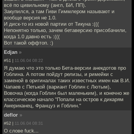
всё по цивильному (англ, БИ, ПП).
Закупился, а там Гиви Гиммлером называют и
вообще версия не 1.0.
И диск-то из новой партии от Тикуна :(((
Непонятно только, зачем бетаверсию присобачили,
когда 1.0 давно есть :(((
Вот такой оффтоп. :)
Edjan
»
#51 |
11.06.04 08:22
Я думаю что это только Бета-версии анекдотов про
Гоблина. А потом пойдут релизы, и римейки с
заменой в оригиналах таких известных имен как В.И.
Чапаев с Петькой (вариант Гоблин с Лютым),
Вовочка (когда Гоблин был маленьким), и конечно же
классическое начало "Попали на остров к дикарям
Американец, Француз и Гоблин."
deflor
»
#52 |
11.06.04 08:31
О слове fuck...