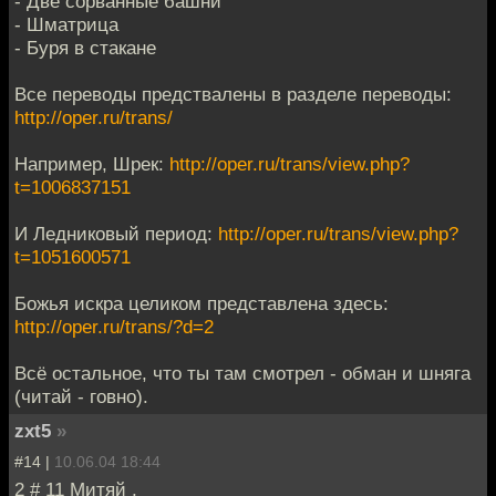
- Две сорванные башни
- Шматрица
- Буря в стакане
Все переводы предствалены в разделе переводы:
http://oper.ru/trans/
Например, Шрек:
http://oper.ru/trans/view.php?
t=1006837151
И Ледниковый период:
http://oper.ru/trans/view.php?
t=1051600571
Божья искра целиком представлена здесь:
http://oper.ru/trans/?d=2
Всё остальное, что ты там смотрел - обман и шняга
(читай - говно).
zxt5
»
#14 |
10.06.04 18:44
2 # 11 Митяй ,