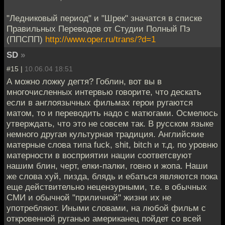
"Ледниковый период" и "Шрек" значатся в списке
Правильных Переводов от Студии Полный Пэ
(ППСПП)
http://www.oper.ru/trans/?d=1
SD
»
#15 |
10.06.04 18:51
А можно ложку дегтя? Гоблин, вот вы в
многочисленных интервью говорите, что дескать
если в англоязычных фильмах герои ругаются
матом, то и переводить надо с матюгами. Осмелюсь
утверждать, что это не совсем так. В русском языке
немного другая культурная традиция. Английские
матерные слова типа fuck, shit, bitch и т.д. по уровню
матерности в восприятии нации соответсвуют
нашим блин, черт, елки-палки, говно и жопа. Наши
же слова хуй, пизда, блядь и ебаться являются пока
еще действительно нецензурными, т.е. в обычных
СМИ и обычной "приличной" жизни их не
употребляют. Иными словами, на любой фильм с
откровенной руганью американец пойдет со всей