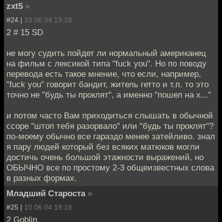
zxt5
»
#24 |
10.06.04 19:18
2 # 15 SD
не могу судить пойдет ли нормальный американец
на фильм с лексикой типа "fuck you". Но по поводу
перевода есть такое мнение, что если, например,
"fuck you" говорит бандит, житель гетто и т.п. то это
точно не "будь ты проклят", а именно "пошел на х..."
и потом часто Вам приходиться слышать в обычной
ссоре "штоп тебя разорвало" или "будь ты проклят"?
по-моему обычно все гараздо менее затейливо. знал
я пару людей который без всяких матюков могли
достичь очень большой этажности выражений, но
ОБЫЧНО все по простому 2-3 общеизвестных слова
в разных формах.
Младший Староста
»
#25 |
10.06.04 19:18
2 Goblin