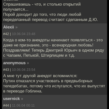
Спрашиваешь - что, и столько открытий
получается...
Порой доходит до того, что люди любой
переделанный перевод считают сделанным Д.Ю.
Alexii
»
#42 |
10.06.04 23:48
Когда о ком-то анекдоты начинают появляться - это
даже не признание, это - всенародная любовь!
Поздравляем! Теперь Дмитрий Юрьич в одном ряду
с Чапаем, Петькой, Штирлицем и т.д.
anonymous
»
#43 |
10.06.04 23:54
А мне тут другой анекдот вспомнился:
Путин отказался участвовать в предвыборных
теледебатах, потому что испугался, что их выпустят
в переводе Гоблина.
usernick
»
#44 |
11.06.04 00:11