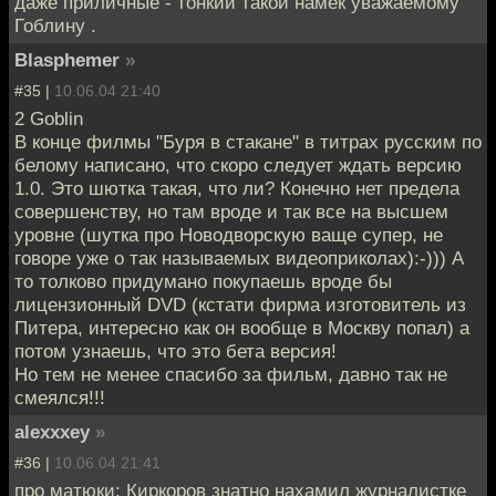
даже приличные - тонкий такой намек уважаемому
Гоблину .
Blasphemer
»
#35 |
10.06.04 21:40
2 Goblin
В конце филмы "Буря в стакане" в титрах русским по
белому написано, что скоро следует ждать версию
1.0. Это шютка такая, что ли? Конечно нет предела
совершенству, но там вроде и так все на высшем
уровне (шутка про Новодворскую ваще супер, не
говоре уже о так называемых видеоприколах):-))) А
то толково придумано покупаешь вроде бы
лицензионный DVD (кстати фирма изготовитель из
Питера, интересно как он вообще в Москву попал) а
потом узнаешь, что это бета версия!
Но тем не менее спасибо за фильм, давно так не
смеялся!!!
alexxxey
»
#36 |
10.06.04 21:41
про матюки: Киркоров знатно нахамил журналистке