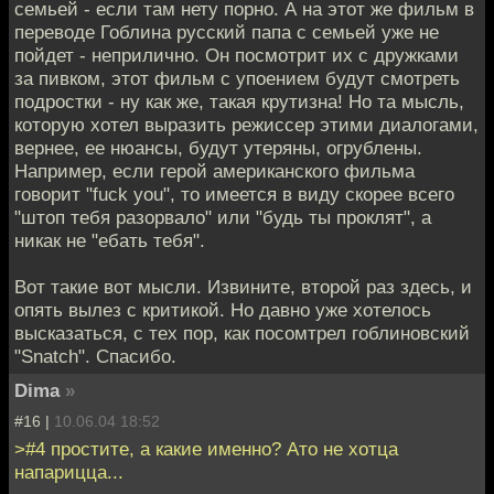
семьей - если там нету порно. А на этот же фильм в
переводе Гоблина русский папа с семьей уже не
пойдет - неприлично. Он посмотрит их с дружками
за пивком, этот фильм с упоением будут смотреть
подростки - ну как же, такая крутизна! Но та мысль,
которую хотел выразить режиссер этими диалогами,
вернее, ее нюансы, будут утеряны, огрублены.
Например, если герой американского фильма
говорит "fuck you", то имеется в виду скорее всего
"штоп тебя разорвало" или "будь ты проклят", а
никак не "ебать тебя".
Вот такие вот мысли. Извините, второй раз здесь, и
опять вылез с критикой. Но давно уже хотелось
высказаться, с тех пор, как посомтрел гоблиновский
"Snatch". Спасибо.
Dima
»
#16 |
10.06.04 18:52
>#4 простите, а какие именно? Ато не хотца
напарицца...