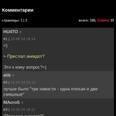
Комментарии
cтраницы: 1 |
2
всего: 166,
Goblin
: 10
HU4TO
»
#1 |
10.06.04 18:14
=)
> Прислал анекдот?
Это к кому вопрос?=)
elik
»
#2 |
10.06.04 18:15
лучше было "три новости - одна плохая и две
смешные"
MAcroS
»
#3 |
10.06.04 18:17