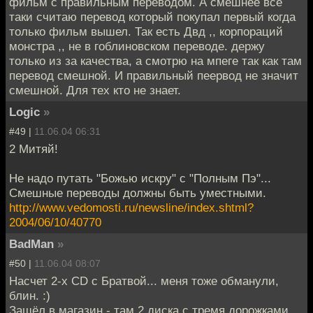
фильм с правильным переводом. А смешнее все
таки считаю перевод который покупал первый когда
только фильм вышел. Так есть Двд ,, корпораций
монстра ,, не в гоблиновском переводе. держу
только из за качества, а смотрю на мпеге так как там
перевод смешной. И правильный пеервод не значит
смешной. Для тех кто не знает.
Logic
»
#49 |
11.06.04 06:31
2 Митяй!
Не надо путать "Божью искру" с "Полным Пэ"...
Смешные переводы должны быть уместными.
http://www.vedomosti.ru/newsline/index.shtml?
2004/06/10/40770
BadMan
»
#50 |
11.06.04 08:07
Насчет 2-х CD с Братвой... меня тоже обманули,
блин. :)
Зашёл в магазин - там 2 диска с тремя дорожками,