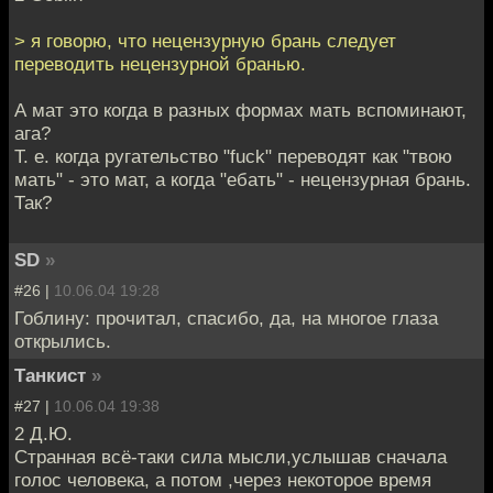
> я говорю, что нецензурную брань следует
переводить нецензурной бранью.
А мат это когда в разных формах мать вспоминают,
ага?
Т. е. когда ругательство "fuck" переводят как "твою
мать" - это мат, а когда "ебать" - нецензурная брань.
Так?
SD
»
#26 |
10.06.04 19:28
Гоблину: прочитал, спасибо, да, на многое глаза
открылись.
Танкист
»
#27 |
10.06.04 19:38
2 Д.Ю.
Странная всё-таки сила мысли,услышав сначала
голос человека, а потом ,через некоторое время