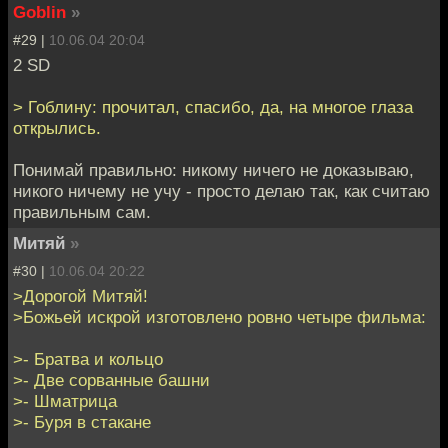
Goblin
»
#29 |
10.06.04 20:04
2 SD
> Гоблину: прочитал, спасибо, да, на многое глаза
открылись.
Понимай правильно: никому ничего не доказываю,
никого ничему не учу - просто делаю так, как считаю
правильным сам.
Митяй
»
#30 |
10.06.04 20:22
>Дорогой Митяй!
>Божьей искрой изготовлено ровно четыре фильма:
>- Братва и кольцо
>- Две сорванные башни
>- Шматрица
>- Буря в стакане