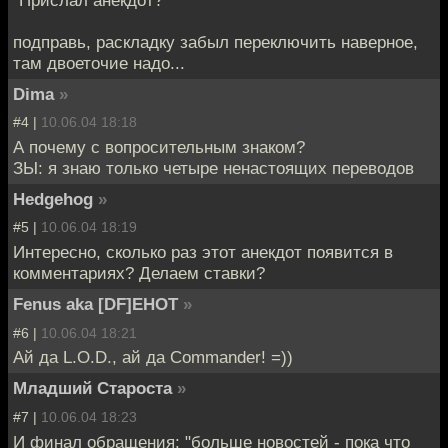
"Прислал анекдот?"
подправь, раскладку забыл переключить наверное,
там двоеточие надо...
Dima
»
#4 |
10.06.04 18:18
А почему с вопросительным знаком?
ЗЫ: я знаю только четыре ненастоящих переводов
Hedgehog
»
#5 |
10.06.04 18:19
Интересно, сколько раз этот анекдот появится в
комментариях? Делаем ставки?
Fenus aka [DF]EHOT
»
#6 |
10.06.04 18:21
Ай да L.O.D., ай да Commander! =))
Младший Староста
»
#7 |
10.06.04 18:23
И финал обращения: "больше новостей - пока что