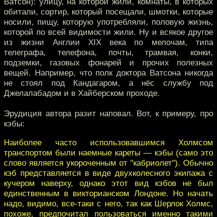
Ватсон): улицу, на которой жили, комнаты, в которых
обитали, сортир, который посещали, шмотки, которые
носили, пищу, которую употребляли, половую жизнь,
которой по всей видимости жили. Ну и всякое другое
из жизни Англии XIX века по мелочам, типа
телеграфа, телефона, почты, трамвая, конки,
подземки, газовых фонарей и прочих полезных
вещей. Например, что полк доктора Ватсона никогда
не стоял под Кандагаром, а нёс службу под
Джелалабадом и в Хайберском проходе.
Эрудиция автора разит наповал. Вот, к примеру, про
кэбы:
Наиболее часто использовавшимся Холмсом
транспортом были наемные кареты — кэбы (само это
слово является укороченным от "кабриолет"). Обычно
кэб представляется в виде двухколесного экипажа с
кучером наверху, однако этот вид кэбов не был
единственным в викторианском Лондоне. Но начать
надо, видимо, все-таки с него, так как Шерлок Холмс,
похоже, предпочитал пользоваться именно такими