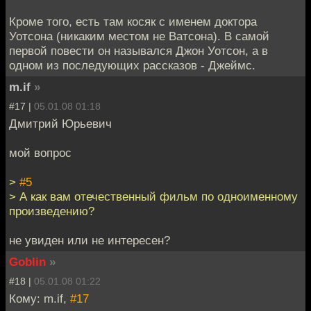
Кроме того, есть там косяк с именем доктора
Уотсона (никаким местом не Ватсона). В самой
первой повести он назывался Джон Уотсон, а в
одном из последующих рассказов - Джеймс.
m.if
»
#17 |
05.01.08 01:18
Дмитрий Юрьевич
мой вопрос
>
#5
> А как вам отечественный фильм по одноименному
произведению?
не увиден или не интересен?
Goblin
»
#18 |
05.01.08 01:22
Кому: m.if,
#17