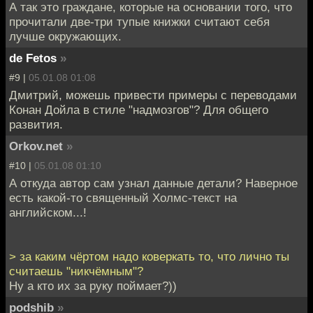
А так это граждане, которые на основании того, что
прочитали две-три тупые книжки считают себя
лучше окружающих.
de Fetos
»
#9 |
05.01.08 01:08
Дмитрий, можешь привести примеры с переводами
Конан Дойла в стиле "надмозгов"? Для общего
развития.
Orkov.net
»
#10 |
05.01.08 01:10
А откуда автор сам узнал данные детали? Наверное
есть какой-то священный Холмс-текст на
английском...!
> за каким чёртом надо коверкать то, что лично ты
считаешь "никчёмным"?
Ну а кто их за руку поймает?))
podshib
»