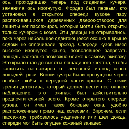
ось, проходившая теперь под сидением кучера,
заменила ось изогнутую. Фордер был первым, кто
установил в открытом спереди кузове пару
распахивавшихся деревянных дверок-створок для
защиты ног пассажиров, которые могли быть открыты
только кучером с козел. Эти дверцы не открывались,
пока через небольшое сдвигающееся окошко в крыше
седоки не оплачивали проезд. Спереди кузов имел
высокое изогнутое крыло, позволявшее запрягать
лошадь насколько возможно ближе к самому экипажу.
Это крыло шло до высоты лошадиного крестца, чтобы
защитить пассажиров от летевшей из-под копыт
лошадей грязи. Вожжи кучера были пропущены через
особые скобы в передней части крыши. С точки
зрения детектива, который должен вести постоянное
наблюдение, этот экипаж был действительно
предпочтительней всего. Кроме открытого спереди
кузова, он имел также боковые окна, удобно
расположенные прямо над колесами. Впрочем, если
пассажиру требовалось уединение или шел дождь,
спереди мог быть опущен кожаный занавес.