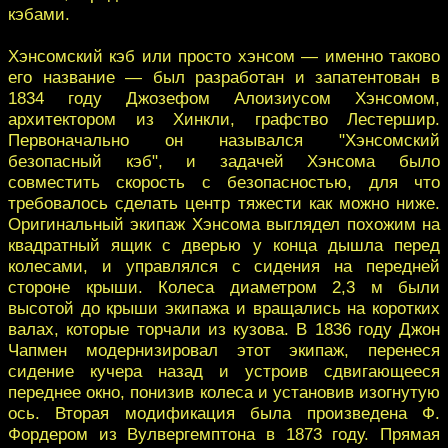
кэбами.
Хэнсомский кэб или просто хэнсом — именно таково
его название — был разработан и запатентован в
1834 году Джозефом Алоизиусом Хэнсомом,
архитектором из Хинкли, графство Лестершир.
Первоначально он назывался "Хэнсомский
безопасный кэб", и задачей Хэнсома было
совместить скорость с безопасностью, для что
требовалось сделать центр тяжести как можно ниже.
Оригинальный экипаж Хэнсома выглядел похожим на
квадратный ящик с дверью у конца дышла перед
колесами, и управлялся с сидения на передней
стороне крыши. Колеса диаметром 2,3 м были
высотой до крыши экипажа и вращались на коротких
валах, которые торчали из кузова. В 1836 году Джон
Чапмен модернизировал этот экипаж, перенеся
сидение кучера назад и устроив сдвигающееся
переднее окно, понизив колеса и установив изогнутую
ось. Вторая модификация была произведена Ф.
Фордером из Вулвергемптона в 1873 году. Прямая