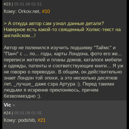
#23 |
05.01.08 01:51
Кому: Orkov.net,
#10
> А откуда автор сам узнал данные детали?
Наверное есть какой-то священный Холмс-текст на
английском...!
Автор не поленился изучить подшивку "Таймс" и
"Панч" с ... по... годы, карты Лондона, фото его же...
переписи жителей и планы домов, каталоги мебели
и одежды, патенты и соответствующие книги... Я уж
не говорю о переводах. В общем, он действительно
знает Лондон той эпохи, а это несколько десятков
лет, _лучше_ даже сэра Артура :). Перед такими
людьми я искренне преклоняюсь, причем
безвозмездно :).
Vic
»
#24 |
05.01.08 01:55
Кому: podshib,
#21