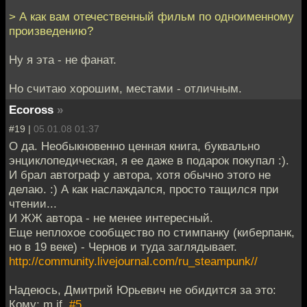
> А как вам отечественный фильм по одноименному
произведению?
Ну я эта - не фанат.
Но считаю хорошим, местами - отличным.
Ecoross
»
#19 |
05.01.08 01:37
О да. Необыкновенно ценная книга, буквально
энциклопедическая, я ее даже в подарок покупал :).
И брал автограф у автора, хотя обычно этого не
делаю. :) А как наслаждался, просто тащился при
чтении...
И ЖЖ автора - не менее интересный.
Еще неплохое сообщество по стимпанку (киберпанк,
но в 19 веке) - Чернов и туда заглядывает.
http://community.livejournal.com/ru_steampunk//
Надеюсь, Дмитрий Юрьевич не обидится за это:
Кому: m.if,
#5