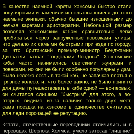
В качестве наемной кареты хэнсомы быстро стали
популярными и заменили использовавшиеся до этого
наемыне экипажи, обычно бывшие изношенными до
нельзя каретами аристократии. Небольшой размер
позволял хэнсомским кэбам сравнительно легко
пробираться через запруженные повозками улицы,
что делало их самыми быстрыми при езде по городу,
за что британский премьер-министр Бенджамин
Дизраэли назвал "гондолами Лондона". Хэнсомские
кэбы часто нанимались светскими жуирами и
повесами, но они не были особенно популярны у дам.
Было нелегко сесть в такой кэб, не запачкав платья о
грязное колесо, и, что более важно, не было принято
для дамы путешествовать в кэбе одной — во-первых,
он считался слишком "быстрым" для этого, а во-
вторых, видимо, из-за наличия только двух мест,
сама поездка на хэнсоме в одиночестве считалась
для леди порочащей ее репутацию.
Кстати, отечественные переводчики отличились и в
переводах Шерлока Холмса, умело затесав "лишние"