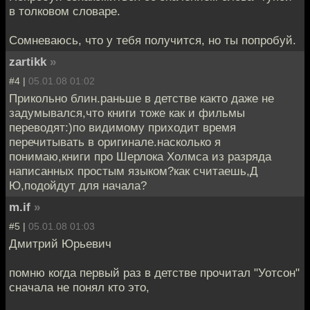
в толковом словаре.
Сомневаюсь, что у тебя получится, но ты попробуй.
zartikk
»
#4 |
05.01.08 01:02
Прикольно блин.раньше в детстве както даже не
задумывался,что книги тоже как и фильмы
переводят:)по видимому приходит время
перечитывать в оригинале.насколько я
понимаю,книги про Шерлока Холмса из разряда
написанных простым языком?как считаешь,Д
Ю,подойдут для начала?
m.if
»
#5 |
05.01.08 01:03
Дмитрий Юрьевич
помню когда первый раз в детстве прочитал "Уотсон"
сначала не понял кто это,