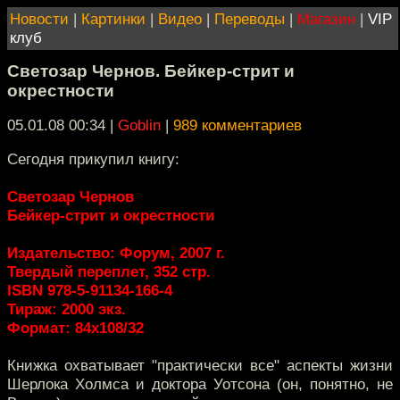
Новости
|
Картинки
|
Видео
|
Переводы
|
Магазин
|
VIP
клуб
Светозар Чернов. Бейкер-стрит и
окрестности
05.01.08 00:34
|
Goblin
|
989 комментариев
Сегодня прикупил книгу:
Светозар Чернов
Бейкер-стрит и окрестности
Издательство: Форум, 2007 г.
Твердый переплет, 352 стр.
ISBN 978-5-91134-166-4
Тираж: 2000 экз.
Формат: 84x108/32
Книжка охватывает "практически все" аспекты жизни
Шерлока Холмса и доктора Уотсона (он, понятно, не