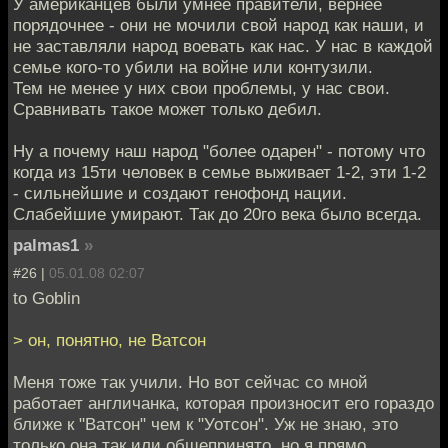
У американцев были умнее правители, вернее
порядочнее - они не мочили свой народ как наши, и
не заставляли народ воевать как нас. У нас в каждой
семье кого-то убили на войне или контузили.
Тем не менее у них свои проблемы, у нас свои.
Сравнивать такое может только дебил.
Ну а почему наш народ "более одарен" - потому что
когда из 15ти человек в семье выживает 1-2, эти 1-2
- сильнейшие и создают генофонд нации.
Слабейшие умирают. Так до 20го века было всегда.
palmas1
»
#26 |
05.01.08 02:07
to Goblin
> он, понятно, не Ватсон
Меня тоже так учили. Но вот сейчас со мной
работает англичанка, которая произносит его гораздо
ближе к "Ватсон" чем к "Уотсон". Уж не знаю, это
только она так или общепринято, но я прямо