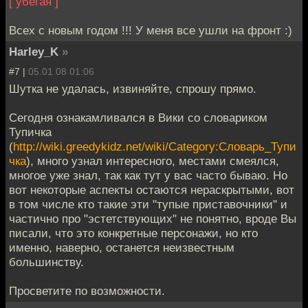
[ убегая ]
Всех с новым годом !!! У меня все ушли на фронт :)
Harley_K
»
#7 |
05.01.08 01:06
Шутка не удалась, извиняйте, спрошу прямо.
Сегодня ознакамливался в Вики со словариком
Тупичка
(
http://wiki.greedykidz.net/wiki/Category:Словарь_Тупи
чка
), много узнал интересного, местами смеялся,
многое уже знал, так как тут у вас часто бываю. Но
вот некоторые аспекты остаются нераскрытыми, вот
в том числе кто такие эти "тупые приставочники" и
частично про "эстетствующих" не понятно, вроде Вы
писали, что это конкретные персонажи, но кто
именно, наверно, останется неизвестным
большинству.
Просветите по возможности.