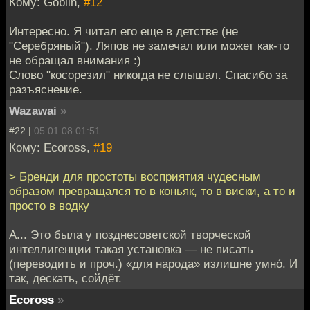
Кому: Goblin,
#12
Интересно. Я читал его еще в детстве (не
"Серебряный"). Ляпов не замечал или может как-то
не обращал внимания :)
Слово "косорезил" никогда не слышал. Спасибо за
разъяснение.
Wazawai
»
#22 |
05.01.08 01:51
Кому: Ecoross,
#19
> Бренди для простоты восприятия чудесным
образом превращался то в коньяк, то в виски, а то и
просто в водку
А... Это была у позднесоветской творческой
интеллигенции такая установка — не писать
(переводить и проч.) «для народа» излишне умнó. И
так, дескать, сойдёт.
Ecoross
»