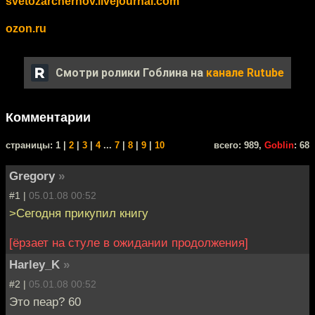
svetozarchernov.livejournal.com
ozon.ru
Смотри ролики Гоблина на
канале Rutube
Комментарии
cтраницы: 1 |
2
|
3
|
4
...
7
|
8
|
9
|
10
всего: 989,
Goblin
: 68
Gregory
»
#1 |
05.01.08 00:52
>Сегодня прикупил книгу
[ёрзает на стуле в ожидании продолжения]
Harley_K
»
#2 |
05.01.08 00:52
Это пеар? 60