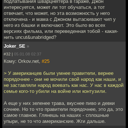
подлатывания шварцнеггера в гараже, Джон
интересуется, может ли тот обучаться, а тот
отвечает, что может, но эта возможность у него
отключена - и мама с Джоном вытаскивают чип у
него из башки и включают. Это было во всех
версиях фильма, или переведенная тобой - какая-
нить uncut&unabridged?
Joker_SE
»
#32 |
05.01.08 02:37
Кому: Orkov.net,
#25
> У американцев были умнее правители, вернее
порядочнее - они не мочили свой народ как наши, и
не заставляли народ воевать как нас. У нас в каждой
семье кого-то убили на войне или контузили.
А еще у них зеленее трава, вкуснее пиво и девки
сочнее. Но то что правители порядочнее, это да, это
самое главное. Глянешь на наших - сплошные
упыри, не то что американские. Жги дальше.