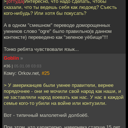
>
[оттуда]
Интересно, что надо сделать, чтобы
сказали, что ты ведешь себя как людоед? Съесть
кого-нибудь? Или хотя бы покусать?
А в одном "смешном" переводе доморощенных
умников слово "ogre" было правильно(в данном
контексте) переведено как "зеленое уёбище"!!!
Тонко ребята чувствовали язык...
Goblin
»
#36 |
05.01.08 03:03
Кому: Orkov.net,
#25
> У американцев были умнее правители, вернее
порядочнее - они не мочили свой народ как наши, и
не заставляли народ воевать как нас. У нас в каждой
семье кого-то убили на войне или контузили.
Вот - типичный малолетний долбоёб.
При этом, что характерно, наверняка старше 15 лет.