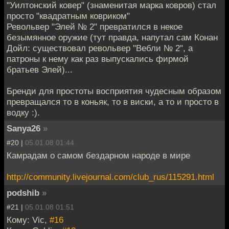
"Уилтонский ковер" (знаменитая марка ковров) стал
просто "квадратным ковриком"
Револьвер "Элей № 2" превратился в некое
безымянное оружие (тут правда, напутал сам Конан
Дойл: существовал револьвер "Вебли № 2", а
патроны к нему как раз выпускались фирмой
братьев Элей)...
Бренди для простоты восприятия чудесным образом
превращался то в коньяк, то в виски, а то и просто в
водку :).
Sanya26
»
#20 |
05.01.08 01:44
Камрадам о самом бездарном народе в мире
http://community.livejournal.com/club_rus/115291.html
podshib
»
#21 |
05.01.08 01:51
Кому: Vic,
#16