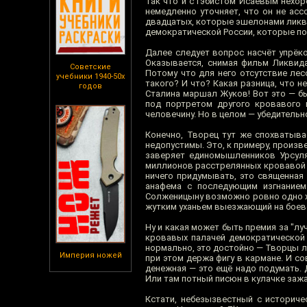
Так что и с гэбистом Исаевым нехо
немедленно уточняет, что он не ас
двадцатых, которые эшелонами ликв
демократической России, которые пос
Далее следует вопрос насчёт упрёко
Оказывается, снимая фильм Ликвид
Советские
Потому что для него отсутствие лес
учебники 1940-50х
такого? И что? Какая разница, что 
годов
Сталина маршал Жуков! Вот это — бы
под портретом другого кровавого 
человечину. Но в целом — убедительно
Конечно, Творец тут же спохватыва
недопустимы. Это, к примеру, произв
заверяет единомышленников Урсуляк
миллионов расстрелянных кровавой гэ
ничего придумывать, это священная 
анафема с последующим изгнание
Солженицыну возможно ровно одно ху
жутким уханьем выезжающий на боево
Ну и какая может быть премия за "л
кровавых палачей демократической 
нормально, это достойно — Творцы люб
Империя ножей
при этом держа фигу в кармане. И со
денежная — это ещё надо подумать. Д
Или там потный писюн в кулачке зажа
Кстати, небезызвестный с историче