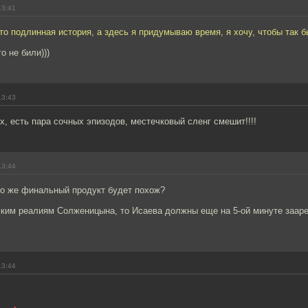
13:41
 подлинная история, а здесь я придумываю время, я хочу, чтобы так б
о не били)))
13:43
х, есть пара сочных эпизодов, местечковый сленг смешит!!!!
13:44
то же финальный продукт будет похож?
ским реалиям Солженицына, то Исаева должны еще на 5-ой минуте зааре
13:44