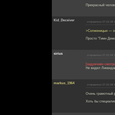
Прекрасный челов
Kid_Deceiver
отправлено 07.02.08 
>Солженицын — это
Просто "Гимн Демо
sirius
отправлено 07.02.08 
[задумчиво смотри
Не видел Ликвидац
markus_1964
отправлено 07.02.08 
Очень грамотный р
Хоть бы специалис