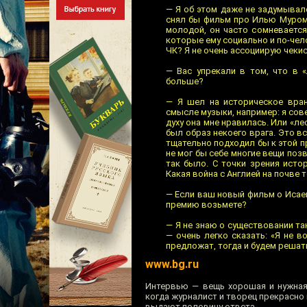
— Я об этом даже не задумывал
снял бы фильм про Илью Муромц
молодой, он часто сомневается
которые ему социально и по-челов
ЧК? Я не очень ассоциирую чекис
— Вас упрекали в том, что в 
больше?
— Я шел на историческое вран
смысле музыки, например: я сове
духу она мне нравилась. Или «ле
был образ некоего врага. Это вс
тщательно подходил бы к этой пр
не мог бы себе многие вещи поз
так было. С точки зрения исто
Какая война с Англией на почве 
— Если ваш новый фильм о Исае
премию возьмете?
— Я не знаю о существовании так
— очень легко сказать: «Я не в
предложат, тогда и будем решат
www.bg.ru
Интервью — вещь хорошая и нужная
когда журналист и творец прекрасно
выдают половину ответа.