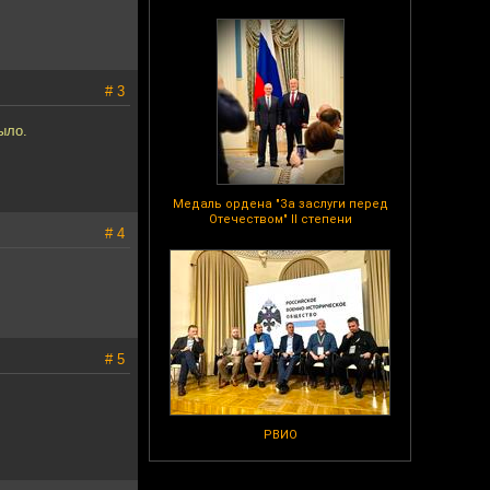
# 3
ыло.
Медаль ордена "За заслуги перед
Отечеством" II степени
# 4
# 5
РВИО