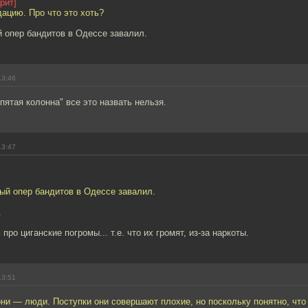
рит]
ацию. Про что это хоть?
й опер бандитов в Одессе завалил.
13:46
"пятая колонна" все это назвать нельзя.
13:47
ный опер бандитов в Одессе завалил.
.
ро циганские погромы... т.е. что их громят, из-за наркоты.
13:51
они — люди. Поступки они совершают плохие, но поскольку понятно, что