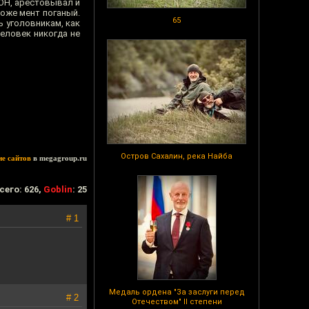
ОН, арестовывал и
тоже мент поганый.
65
ь уголовникам, как
еловек никогда не
Остров Сахалин, река Найба
ие сайтов
в megagroup.ru
сего: 626,
Goblin
: 25
# 1
Медаль ордена "За заслуги перед
# 2
Отечеством" II степени