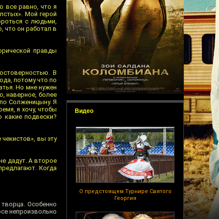
 все равно, что я
лстых». Мой герой
ороться с людьми,
о, что он работал в
торической правды
остоверностью. В
ода, потому что по
атья. Но мне нужен
о, наверное, более
 по Солженицыну. Я
емя, я хочу, чтобы
Видео
о какие подвески?
чекистов», вы эту
не дадут. А второе
 предлагают. Когда
О предстоящем Турнире Святого
Георгия
 творца. Особенно
осе непроизвольно