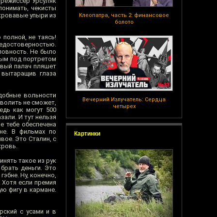
 режиссёр Урсуляк
понимать, чекисты
кровавые упыри из
Клеопатра, часть 2: финансовое
болото
полной, не таясь!
недостоверностью.
ловность. Не было
лым под портретом
авый палач пляшет
 вытаращив глаза
одобные вольности
Вечерний Излучатель: Сердца
зволить не сможет,
четырех
едь как могут 500
зали. И тут нельзя
е тебе обеспечена
не. В фильмах по
Картинки
ое. Это Сталин, с
кровь.
инять такое из рук
брать деньги. Это
эбне. Ну, конечно,
. Хотя если премия
ую фигу в кармане.
рский с усами и в