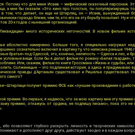
ся. Потому что для меня Исаев — мифический сказочный персонаж. Это
а, а мне бы сказали: «Это кино про толстых, ты популяризируешь то
 в том, что делает, он еще не Штирлиц, он — Исаев, вынужденный б
ечески гораздо ближе, чем те, кто его на эту борьбу посылает. Ну и чт
тов 20-х годов с нынешней организацией.
«Ликвидации» много исторических неточностей. В новом фильме ис
ье абсолютно намеренно. Больше того, я специально нагружал нед
ршенно сознательно включил в картину ту, что написана раньше 1946 г
сные братья» под Одессой, это, конечно, нелепость — Одесса и лес, и бр
е условные вещи. Если бы я делал фильм по роману «Белая гвардия», т
облеме. Или, скажем, фильм по книге Гроссмана «Жизнь и судьба», или
волить. Солженицын — это подлинная история, а здесь я придумываю вр
рической правды д’Артаньян существовал и Ришелье существовал. Н
того самого?
ве—Штирлице получит премию ФСБ как «лучшее произведение о работе 
ой премии. Во-первых, я надеюсь, что за мою картину мне эту премию 
озьму премию, откажусь от ордена, не подпишу письмо», пока это не
ь.
, ибо позволяют глубоко раскрыть личность и творческие замыслы
 понимают и дополняют друг друга, действуют заодно и в каждом вопр