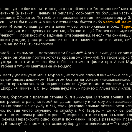
прос: уж не боится ли творец, что его обвинят в "восхвалении" мент
рейтинги (а значит — деньги за рекламу) собирают по большей части
павшие в Общество Потребления, ежедневно видят кишащее вокруг Зл
ц — хотя бы в кино. А в кино с этим Злом бьётся либо
честный мент
дчик. И если хочешь успеха и денег — бесполезно снимать бред
Тарко
 значит, идти на сделку с совестью, ибо настоящий Творец ненавидит и 
и "чекист" — произносит с видимым отвращением. И если ты снимаешь 
ьных уродов, расстреливающих по сто тысяч человек в день, либ
 ГУЛАГ по пять тысяч поэтов.
подобных фильмов — восхвалением Режима!!! А это значит, для своих 
еловек он обязан противостоять кровавому Режиму!!! За такое Борис 
 уходит от ответа — как будто бы он снимает фильм про Илью Мур
 гэбнёй и тупыми ментами не имеющего.
е к месту упомянутый Илья Муромец не только служил княжеским спецн
ревним энкавэдэшником. При этом без затей убивал инакомыслящих
иц татаро-монгольской национальности. Действовал в составе усто
 Добрыня Никитич). Очень, очень неудачный пример с Ильёй получился.
ворца, бороться с врагами страны был вынужден. С точки зрения Тво
чем родная страна, которой он давал присягу и которую он защищает
аянно попал на службу в ЧК, свои функциональные обязанности ис
тно, попади чисто случайно на службу в ЧК Творец – уж он бы ра
остя по мелочам родной стране. Прекрасно, что сегодня он может го
 режим. Нераскрыто одно: кому в понимании Творца разведчик Иса
ту Борману? Или, может, отважному борцу со сталинизмом — Гитлеру?