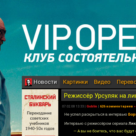
Картинки
Видео
Перев
Новости
Режиссёр Урсуляк на ли
07.02.08 13:33 |
Goblin
|
626 комментариев
»
Не успел раскрыться в интервью
Бор
Интервью с режиссёром сериала
Лик
— А вы не боитесь, что вас буду