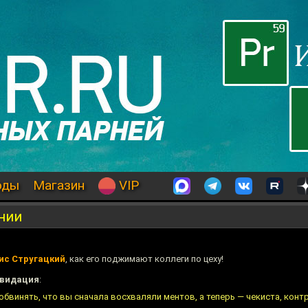
оды
Магазин
VIP
нии
ис Стругацкий
, как его поджимают коллеги по цеху!
видация
:
т обвинять, что вы сначала восхваляли ментов, а теперь — чекиста, кон