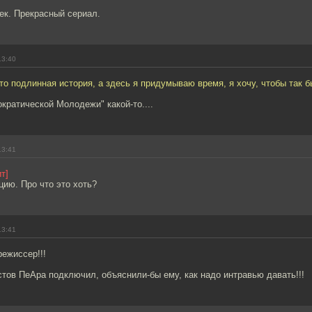
ек. Прекрасный сериал.
13:40
 подлинная история, а здесь я придумываю время, я хочу, чтобы так б
кратической Молодежи" какой-то....
13:41
т]
ию. Про что это хоть?
13:41
ежиссер!!!
тов ПеАра подключил, объяснили-бы ему, как надо интравью давать!!!