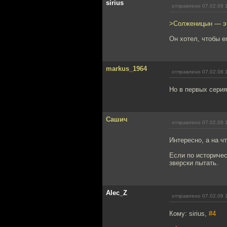
sirius
отправлено 07.02.08 
>Солженицын — это
Он хотел, чтобы ег
markus_1964
отправлено 07.02.08 
Но в первых серия
Сашич
отправлено 07.02.08 
Интересно, а на ч
Если по историче
зверски пытать.
Alec_Z
отправлено 07.02.08 
Кому: sirius,
#4