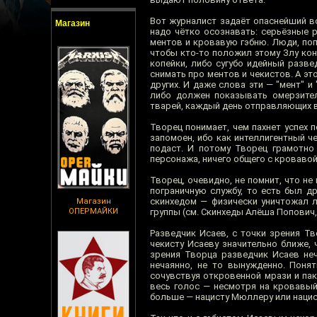
Вот журналист задаёт опаснейший во
Магазин
надо чётко осознавать: серьёзные 
ментов и кровавую гэбню. Люди, по
чтобы кто-то положил этому Злу коне
копейки, либо сугубо идейный разве
снимать про ментов и чекистов. А это
других. И даже слова эти — "мент" 
либо должен показывать омерзител
тварей, каждый день отправляющих в
Творец понимает, чем пахнет успех 
запомоен, ибо как интеллигентный ч
подаст. И потому Творец грамотно
персонажа, ничего общего с кровавой
Творец, очевидно, не помнит, что н
пограничную службу, то есть был д
скинхедом — физически уничтожал л
Магазин
ОПЕРМАЙКИ
группы (см. Скинхеды Алёша Попович,
Разведчик Исаев, с точки зрения Т
чекисту Исаеву значительно ближе, 
зрения Творца разведчик Исаев неч
нечаянно, не то вынужденно. Поня
сочувствуя откровенной мрази и пак
весь голос — несмотря на кровавый
больше — нацисту Мюллеру или нацис