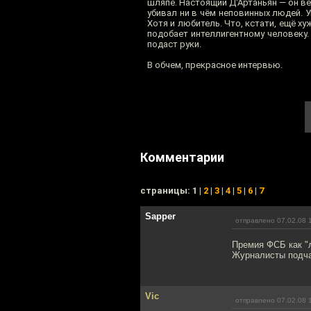
шляпе. Настоящий Д'Артаньян — он в
убивал ни в чём неповинных людей. 
Хотя и любитель. Что, кстати, ещё х
подобает интеллигентному человеку
подаст руки.
В обчем, прекрасное интервью.
Комментарии
cтраницы: 1 |
2
|
3
|
4
|
5
|
6
|
7
Sapper
отправлено 07.02.08 
Премия ФСБ как "
Журналисты подча
Vic
отправлено 07.02.08 