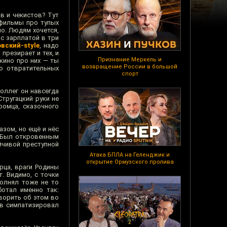
ов и чекистов? Тут
 фильмы про тупых
о. Людям хочется,
с зарплатой в три
вский-style
, надо
презирает и тех, и
Признание Меркель и
кино про них — ты
возвращение России в большой
о отвратительных
спорт
коллег он навсегда
Стругацкий руки не
омца, сказочного
азом, но ещё и нёс
. Был откровенным
йчивой преступной
Атака БПЛА на Геленджик и
открытие Ормузского пролива
рца, враги Родины
. Видимо, с точки
полнял тоже не то
ботал именно так:
ворить об этом во
ев симпатизировал