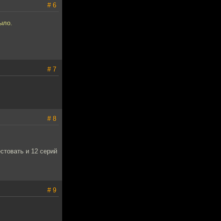
# 6
ыло.
# 7
# 8
стовать и 12 серий
# 9