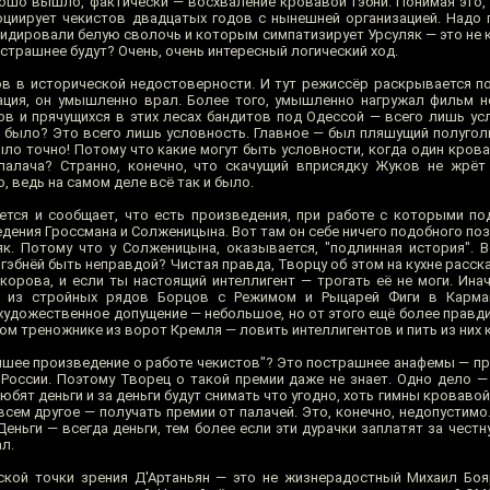
рошо вышло, фактически — восхваление кровавой гэбни. Понимая это,
социирует чекистов двадцатых годов с нынешней организацией. Надо 
идировали белую сволочь и которым симпатизирует Урсуляк — это не 
трашнее будут? Очень, очень интересный логический ход.
в в исторической недостоверности. И тут режиссёр раскрывается по 
ация, он умышленно врал. Более того, умышленно нагружал фильм 
ов и прячущихся в этих лесах бандитов под Одессой — всего лишь ус
не было? Это всего лишь условность. Главное — был пляшущий полуго
ло точно! Потому что какие могут быть условности, когда один кров
палача? Странно, конечно, что скачущий вприсядку Жуков не жрёт
, ведь на самом деле всё так и было.
ется и сообщает, что есть произведения, при работе с которыми п
едения Гроссмана и Солженицына. Вот там он себе ничего подобного по
. Потому что у Солженицына, оказывается, "подлинная история". В
бнёй быть неправдой? Чистая правда, Творцу об этом на кухне расска
корова, и если ты настоящий интеллигент — трогать её не моги. Инач
м из стройных рядов Борцов с Режимом и Рыцарей Фиги в Карма
дожественное допущение — небольшое, но от этого ещё более правдив
м треножнике из ворот Кремля — ловить интеллигентов и пить из них 
учшее произведение о работе чекистов"? Это пострашнее анафемы — пр
России. Поэтому Творец о такой премии даже не знает. Одно дело — 
ят деньги и за деньги будут снимать что угодно, хоть гимны кровавой г
всем другое — получать премии от палачей. Это, конечно, недопустимо
еньги — всегда деньги, тем более если эти дурачки заплатят за честн
л.
ской точки зрения Д'Артаньян — это не жизнерадостный Михаил Боя