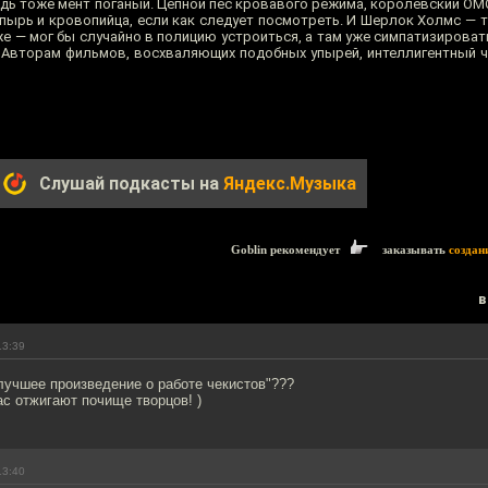
едь тоже мент поганый. Цепной пёс кровавого режима, королевский ОМ
Упырь и кровопийца, если как следует посмотреть. И Шерлок Холмс — 
уже — мог бы случайно в полицию устроиться, а там уже симпатизироват
. Авторам фильмов, восхваляющих подобных упырей, интеллигентный ч
Слушай подкасты на
Яндекс.Музыка
Goblin рекомендует
заказывать
создан
в
13:39
лучшее произведение о работе чекистов"???
с отжигают почище творцов! )
13:40