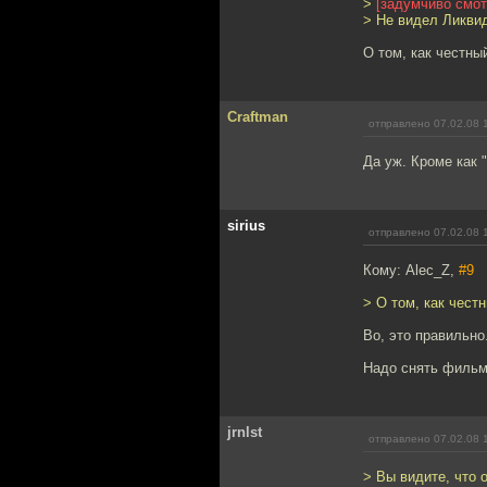
>
[задумчиво смот
> Не видел Ликвид
О том, как честны
Craftman
отправлено 07.02.08 
Да уж. Кроме как 
sirius
отправлено 07.02.08 
Кому: Alec_Z,
#9
> О том, как чест
Во, это правильно
Надо снять фильм п
jrnlst
отправлено 07.02.08 
> Вы видите, что 