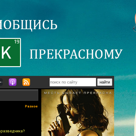
Разное
трразведчика?