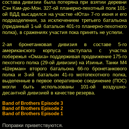
состава дивизии была потеряна при взятии деревни
Сэн Кам-дю-Мон. 327-ой планерно-пехотный полк 101-
ой ВДД высадился на участке «Юта» 7-го июня и его
подразделения, за исключением третьего батальона
(приданный 1-ый батальон 401-го планерно-пехотного
полка), в сражениях участия пока принять не успели.
2-ая бронетанковая дивизия в составе 5-го
американского корпуса наступала с участка
побережья «Омаха» поддерживая продвижение 175-го
пехотного полка (29-ой дивизии) на Изиньи. Танки М4
«Шерман» второго батальона 66-го бронетанкового
полка и 3-ий батальон 41-го мотопехотного полка,
выделенные в первое оперативное соединение (ПОС)
могли быть использованы 101-ой воздушно-
десантной дивизией в качестве резерва.
Band of Brothers Episode 3
Band of Brothers Episode 2
Band of Brothers Episode 1
Поправки приветствуются.