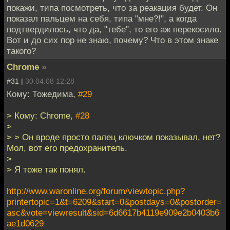
покажи, типа посмотреть, что за реакация будет. Он
показал пальцем на себя, типа "мне?!", а когда
подтвердилось, что да, "тебе", то его аж перекосило.
Вот и до сих пор не знаю, почему? Что в этом знаке
такого?
Chrome
»
#31 |
30.04.08 12:28
Кому: Тожедима,
#29
> Кому: Chrome,
#28
>
> > Он вроде просто палец ключком показывал, нет?
Мол, вот его предохранитель.
>
> Я тоже так понял.
http://www.waronline.org/forum/viewtopic.php?
printertopic=1&t=6209&start=0&postdays=0&postorder=
asc&vote=viewresult&sid=6d6617b4119e909e2b0403b6
ae1d0629