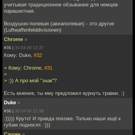
учитывая традиционное обзывание для немцев
парашютная.
Воздушно-полевая (авиаполевая) - это другое
(Luftwaffenfelddivisionen)
Chrome
»
#35 |
30.04.08 12:37
Кому: Duke,
#32
> Кому: Chrome,
#31
>
> :)) А про мой "знак"?
Есть мнение, ты ему предложил курнуть травки. :)
Duke
»
#36 |
30.04.08 12:38
:))))) Круто! И правда похоже. Только наши ещё к
губам подносят. :)))
Сашич
»