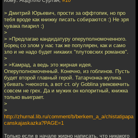
> Дмитрий Юрьевич, прости за оффтопик, но про
тебя вроде как книжку писать собираются :) Не зря
чувака пиарил :)
>
> >Предлагаю кандидатуру оперуполномоченного.
Борец со злом у нас так же популярен, как и само
зло и не надо будет никаких "плутовских романов".
>
> >Камрад, а ведь это жирная идея.
Оперуполномоченный. Конечно, из гоблинов. Пусть
будет второй главный герой. Татарчонка-жулика
убивать >неохота, а вот ст. о/у Goblinа увековечить
совсем не грех. Да и мужик он колоритный, книжка
только выиграет.
>
>
http://zhurnal.lib.ru/comment/b/berkem_a_a/chistatipapa
canskajaskazka?PAGE=1
Только если в начале жирно написать, что никакого