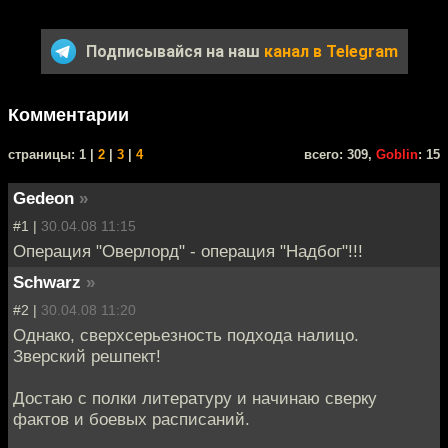
Подписывайся на наш
канал в Telegram
Комментарии
cтраницы: 1 |
2
|
3
|
4
всего: 309,
Goblin
: 15
Gedeon
»
#1 |
30.04.08 11:15
Операция "Оверлорд" - операция "Надбог"!!!
Schwarz
»
#2 |
30.04.08 11:20
Однако, сверхсерьезность подхода налицо.
Зверский решпект!
Достаю с полки литературу и начинаю сверку
фактов и боевых расписаний.