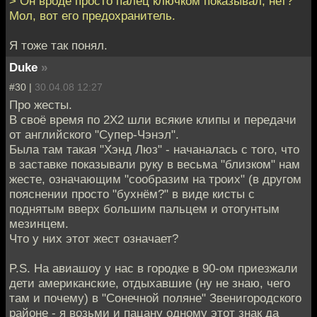
> Он вроде просто палец ключком показывал, нет?
Мол, вот его предохранитель.
Я тоже так понял.
Duke
»
#30 |
30.04.08 12:27
Про жесты.
В своё время по 2Х2 шли всякие клипы и передачи
от английского "Супер-Чэнэл".
Была там такая "Хэнд Люз" - начаналась с того, что
в заставке показывали руку в весьма "близком" нам
жесте, означающим "сообразим на троих" (в другом
пояснении просто "бухнём?" в виде кисты с
поднятым вверх большим пальцем и отогунтым
мезинцем.
Что у них этот жест означает?
P.S. На авиашоу у нас в городке в 90-ом приезжали
дети американские, отдыхавшие (ну не знаю, чего
там и почему) в "Сонечной поляне" Звенигородского
районе - я возьми и пацану одному этот знак да