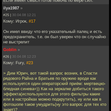
Если имеет смысл готов помочь по мере сил.
ilya1987
»
#25 |
30.04.08 12:21
Кому: Игрок,
#17
Он имел ввиду что его указательный палец и есть
предохранитель, т.е. он был уверен что он случайно
не выстрелит
Goblin
»
#26 |
30.04.08 12:23
Кому: Fury,
#23
> Дим Юрич, вот такой вапрос возник, в Спасти
рядового Райна и Братьев по оружию вроде как
используется один операторский приём: мертвецко-
бледная синева=)) Как на зеркалке добиться такого
эффекта(используются для этого фильтры какие
или в настройках можно подкрутить), ну или как в
фотошопе такое умудрить(ну это вапрос для тех кто
знает)?