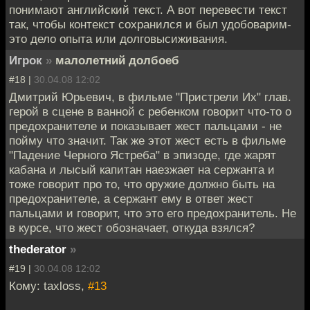
понимают английский текст. А вот перевести текст
так, чтобы контекст сохранился и был удобоварим-
это дело опыта или долговысиживания.
Игрок
»
малолетний долбоеб
#18 |
30.04.08 12:02
Дмитрий Юрьевич, в фильме "Пристрели Их" глав.
герой в сцене в ванной с ребенком говорит что-то о
предохранителе и показывает жест пальцами - не
пойму что значит. Так же этот жест есть в фильме
"Падение Черного Ястреба" в эпизоде, где жарят
кабана и лысый капитан наезжает на сержанта и
тоже говорит про то, что оружие должно быть на
предохранителе, а сержант ему в ответ жест
пальцами и говорит, что это его предохранитель. Не
в курсе, что жест обозначает, откуда взялся?
thederator
»
#19 |
30.04.08 12:02
Кому: taxloss,
#13