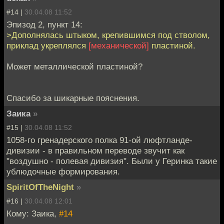
#14 |
30.04.08 11:52
Эпизод 2, пункт 14:
>Дополнялась штыком, крепившимся под стволом,
приклад укреплялся
[механической]
пластиной.
Может металлической пластиной?
Спасибо за шикарные пояснения.
Заика
»
#15 |
30.04.08 11:52
1058-го гренадерского полка 91-ой люфтланде-
дивизии - в правильном переводе звучит как
"воздушно - полевая дивизия". Были у Геринка такие
ублюдочные формирования.
SpiritOfTheNight
»
#16 |
30.04.08 12:01
Кому: Заика,
#14