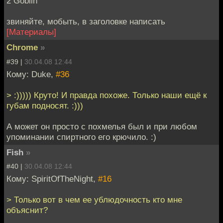
2 Goblin
звиняйте, мобыть, в заголовке написать
[Материалы]
Chrome
»
#39 |
30.04.08 12:44
Кому: Duke,
#36
> :))))) Круто! И правда похоже. Только наши ещё к
губам подносят. :)))
А может он просто с похмелья был и при любом
упоминании спиртного его крючило. :)
Fish
»
#40 |
30.04.08 12:44
Кому: SpiritOfTheNight,
#16
> Только вот в чем ее ублюдочность кто мне
объяснит?