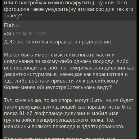
или в настройках можно подкрутить), ну или как в
фотошопе такое умудрить(ну это вапрос для тех кто
знает)?
Fish
»
#24 |
30.04.08 12:17
Д.Ю. не то что бы поправка, а предложение.
Может быть имеет смысл именовать части и
соединения по какому-либо одному подходу: либо
всё переводить в лоб, т.е. американская дивизия как
десантно-штурмовые, немецкая как парашютная и
т.д.; либо всё-таки привести их к российскому
более-менее общеупотребительному виду?
Тут, конечно же, то же споры могут быть, но не будет
таких режущих взгляд вещей как парашютисты 6-го
полка 91-ой люфтланде-дивизии и мобильная
группа войск панцергренадерского полка. Т.е.
мешанины прямого перевода и адаптированного.