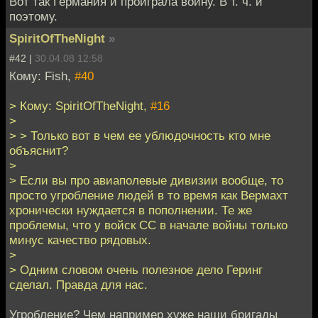
Вот так Германия и проиграла войну. В т. ч. и
поэтому.
SpiritOfTheNight
»
#42 |
30.04.08 12:58
Кому: Fish,
#40
> Кому: SpiritOfTheNight,
#16
>
> > Только вот в чем ее ублюдочность кто мне
объяснит?
>
> Если вы про авиаполевые дивизии вообще, то
просто угробление людей в то время как Вермахт
хронически нуждается в пополнении. Те же
проблемы, что у войск СС в начале войны только
минус качество рядовых.
>
> Одним словом очень полезное дело Геринг
сделал. Правда для нас.
Угробление? Чем например хуже наши бригады