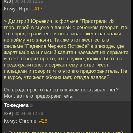
#28 |
30.04.08 12:25
Кому: Игрок,
#17
> Дмитрий Юрьевич, в фильме "Пристрели Их"
глав. герой в сцене в ванной с ребенком говорит что-
то о предохранителе и показывает жест пальцами -
не пойму что значит. Так же этот жест есть в
фильме "Падение Черного Ястреба" в эпизоде, где
жарят кабана и лысый капитан наезжает на сержанта
и тоже говорит про то, что оружие должно быть на
предохранителе, а сержант ему в ответ жест
пальцами и говорит, что это его предохранитель. Не
в курсе, что жест обозначает, откуда взялся?
Он вроде просто палец ключком показывал, нет?
Мол, вот его предохранитель.
Тожедима
»
#29 |
30.04.08 12:26
Кому: Chrome,
#28