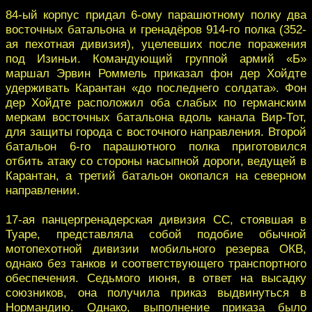
84-ый корпус придал 6-ому парашютному полку два
восточных батальона и гренадёров 914-го полка (352-
ая пехотная дивизия), уцелевших после поражения
под Изиньи. Командующий группой армий «Б»
маршал Эрвин Роммель приказал фон дер Хойдте
удерживать Карантан «до последнего солдата». Фон
дер Хойдте расположил оба слабых по германским
меркам восточных батальона вдоль канала Вир-Тот,
для защиты города с восточного направления. Второй
батальон 6-го парашютного полка приготовился
отбить атаку со стороны насыпной дороги, ведущей в
Карантан, а третий батальон окопался на северном
направлении.
17-ая панцергренадерская дивизия СС, стоявшая в
Туаре, представляла собой подобие обычной
мотопехотной дивизии мобильного резерва ОКВ,
однако без танков и соответствующего транспортного
обеспечения. Седьмого июня, в ответ на высадку
союзников, она получила приказ выдвинуться в
Нормандию. Однако, выполнение приказа было