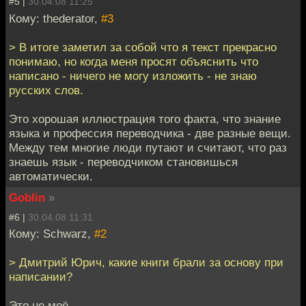
#5 |
30.04.08 11:25
Кому: thederator,
#3
> В итоге заметил за собой что я текст прекрасно
понимаю, но когда меня просят объяснить что
написано - ничего не могу изложить - не знаю
русских слов.
Это хорошая иллюстрация того факта, что знание
языка и профессия переводчика - две разные вещи.
Между тем многие люди путают и считают, что раз
знаешь язык - переводчиком становишься
автоматически.
Goblin
»
#6 |
30.04.08 11:31
Кому: Schwarz,
#2
> Дмитрий Юрич, какие книги брали за основу при
написании?
Это не моё.