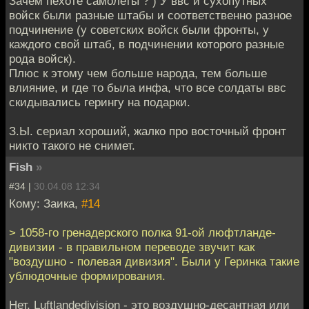
Зачем пехоте самолеты ? ) У ввс и сухопутных
войск были разные штабы и соответственно разное
подчинение (у советских войск были фронты, у
каждого свой штаб, в подчинении которого разные
рода войск).
Плюс к этому чем больше народа, тем больше
влияние, и где то была инфа, что все солдаты ввс
скидывались герингу на подарки.
З.Ы. сериал хороший, жалко про восточный фронт
никто такого не снимет.
Fish
»
#34 |
30.04.08 12:34
Кому: Заика,
#14
> 1058-го гренадерского полка 91-ой люфтланде-
дивизии - в правильном переводе звучит как
"воздушно - полевая дивизия". Были у Геринка такие
ублюдочные формирования.
Нет, Luftlandedivision - это воздушно-десантная или