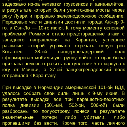
задержано из-за нехватки грузовиков и авианалётов,
в результате которых были уничтожены мосты через
реку Луара и прервано железнодорожное сообщение.
Передовые части дивизии достигли города Анжер 9-
го, а Сэн-Ло — 10-го июня. К тому моменту основной
проблемой Роммеля стало предотвращение атаки с
западного направления на Карантан, успешное
развитие которой угрожало отрезать полуостров
Котантен. 38-ой панцергренадерский полк
сформировал мобильную группу войск, которая была
призвана помочь отразить наступление 5-го корпуса к
югу от Изиньи, а 37-ой панцергренадерский полк
отправился к Карантану.
При высадке в Нормандии американской 101-ой ВДД
удалось собрать свои силы лишь к 9-му июня. В
результате высадки все три парашютно-пехотных
полка дивизии (501-ый, 502-ой, 506-ой) были
разбросаны по полуострову, понеся в результате
значительные потери либо убитыми, либо
пропавшими без вести. Кроме того, часть личного