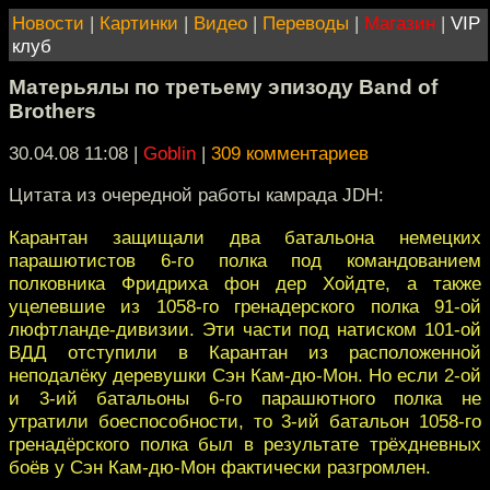
Новости
|
Картинки
|
Видео
|
Переводы
|
Магазин
|
VIP
клуб
Матерьялы по третьему эпизоду Band of
Brothers
30.04.08 11:08
|
Goblin
|
309 комментариев
Цитата из очередной работы камрада JDH:
Карантан защищали два батальона немецких
парашютистов 6-го полка под командованием
полковника Фридриха фон дер Хойдте, а также
уцелевшие из 1058-го гренадерского полка 91-ой
люфтланде-дивизии. Эти части под натиском 101-ой
ВДД отступили в Карантан из расположенной
неподалёку деревушки Сэн Кам-дю-Мон. Но если 2-ой
и 3-ий батальоны 6-го парашютного полка не
утратили боеспособности, то 3-ий батальон 1058-го
гренадёрского полка был в результате трёхдневных
боёв у Сэн Кам-дю-Мон фактически разгромлен.