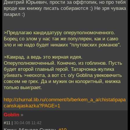
Дмитрий Юрьевич, прости за оффтопик, но про тебя
вроде как книжку писать собираются :) Не зря чувака
пиарил :)
>Предлагаю кандидатуру оперуполномоченного.
Борец со злом у нас так же популярен, как и само
зло и не надо будет никаких "плутовских романов".
>Камрад, а ведь это жирная идея.
Оперуполномоченный. Конечно, из гоблинов. Пусть
будет второй главный герой. Татарчонка-жулика
убивать >неохота, а вот ст. о/у Goblinа увековечить
совсем не грех. Да и мужик он колоритный, книжка
только выиграет.
http://zhurnal.lib.ru/comment/b/berkem_a_a/chistatipapa
canskajaskazka?PAGE=1
Goblin
»
#11 |
30.04.08 11:42
Кому: Абдулло Суртан,
#10