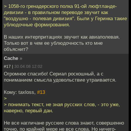
> 1058-го гренадерского полка 91-ой люфтланде-
дивизии - в правильном переводе звучит как
"воздушно - полевая дивизия". Были у Геринка такие
ублюдочные формирования.
В наших интерпритациях звучит как авиаполевая.
Только вот в чем ее ублюдочность кто мне
объяснит?
Cache
»
#17 |
30.04.08 12:02
Огромное спасибо! Сериал роскошный, а с
пониманием смысла удовольствие утраивается.
Кому: taxloss,
#13
>
> понимать текст, не зная русских слов, - это уже,
наверно, первый дан.
Не все нагличане русские слова знают, совершенно
точно, по крайней мере не все слова. Но ничего-