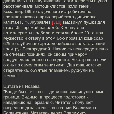
двинулись на нашу дивизию, артиллеристы в упор
расстреливали мотоциклистов, жгли танки.
Командир 189-го отдельного истребительно-
противотанкового артиллерийского дивизиона
капитан Г. Ф. Журавлев
[310]
выдвинул пушки для
стрельбы прямой наводкой. К концу дня
артиллеристы подбили и сожгли более 20 танков.
Мужество и отвагу в этом бою проявил комиссар
625-го гаубичного артиллерийского полка старший
политрук Белгородский. Находясь непосредственно
на огневых позициях, он своим примером
воодушевлял воинов на подвиги. Бесстрашно вели
огонь по самолетам зенитчики. Два фашистских
стервятника, объятые пламенем, рухнули на
землю."
Цитата из Исаева:
"Вроде бы все ясно — дивизию выдвинули прямо к
границе. Видимо, в процессе подготовки к
нападению на Германию. Читатель получает
очередное доказательство теории Владимира
Богдановича. Читатель верит Владимиру