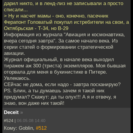
дарил никто, и в ленд-лиз не записывали а просто
списали...
> Ну и насчет мамы - оно, конечно, пасечник
Ферапонт Головатый покупал истребители на свои, а
Октябрьская - Т-34, но B-29
Информация из журнала "Авиация и космонавтика,
вчера сегодня завтра". За самое начало века. Из
серии статей о формировании стратегической
авиации.
Журнал официальный, в начале века выходил
тиражем аж 300 (триста) экземпляров. Моя бывшая
оторвала для меня в букинистике в Питере.
Увлекаюсь.
СЕйчас не дома, если надо - завтра посканирую?
PS. Блин, а ты думаешь зачем я такой ник
придумал? Скажут: да ты олух!!! А я и отвечу, я
знаю, вон даже ник такой!
Deceit
»
#524 |
06.05.08 14:40
Кому: Goblin,
#512