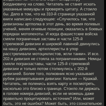
Богдановичу на слово. Читатель не станет искать
указанные мемуары и проверять цитату. А стоило
бы. Дело в том, что на 310-й странице указанной
книги написано следующее: «Случилось так, что
дивизионы артполка в этот день, во время полевых
учений, меняя огневые позиции, оказались в боевых
порядках мотопехоты. И когда фашистские войска
смяли пограничные заставы и части 125-й
стрелковой дивизии и широкой лавиной двинулись
на нашу дивизию, артиллеристы в упор
расстреливали мотоциклистов, жгли танки». И все.
202-я дивизия не стояла за пограничниками. Немцы
смяли погранзаставы, части 125-й стрелковой
дивизии и только потом столкнулись с 202-й
дивизией. Более того, полковник ясно указывает
рубеж развертывания дивизии: Кельме — Кражай.
Читатель, не поленись взять карту и посмотреть,
насколько это близко к границе. Стоило ли держать
в голове номера дивизий, если не можешь даже
правильно процитировать источник? Или, может
быть, это не ошибка? Может быть, это сознательное