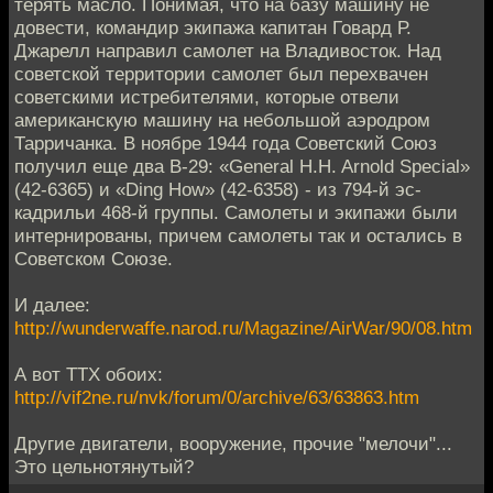
терять масло. Понимая, что на базу машину не
довес­ти, командир экипажа капитан Говард Р.
Джарелл направил самолет на Владивос­ток. Над
советской территории самолет был перехвачен
советскими истребителями, которые отвели
американскую машину на небольшой аэродром
Тарричанка. В нояб­ре 1944 года Советский Союз
получил еще два В-29: «General H.H. Arnold Special»
(42-6365) и «Ding How» (42-6358) - из 794-й эс­
кадрильи 468-й группы. Самолеты и эки­пажи были
интернированы, причем само­леты так и остались в
Советском Союзе.
И далее:
http://wunderwaffe.narod.ru/Magazine/AirWar/90/08.htm
А вот ТТХ обоих:
http://vif2ne.ru/nvk/forum/0/archive/63/63863.htm
Другие двигатели, вооружение, прочие "мелочи"...
Это цельнотянутый?