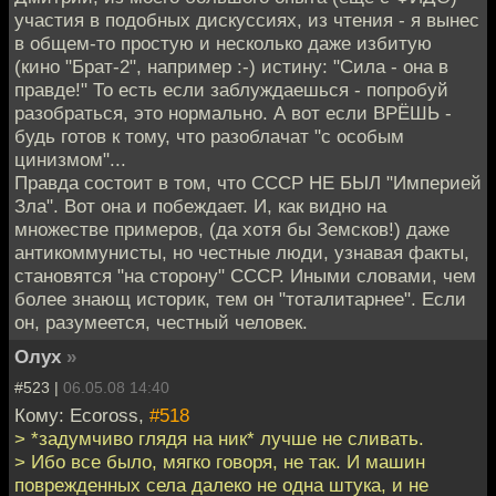
участия в подобных дискуссиях, из чтения - я вынес
в общем-то простую и несколько даже избитую
(кино "Брат-2", например :-) истину: "Сила - она в
правде!" То есть если заблуждаешься - попробуй
разобраться, это нормально. А вот если ВРЁШЬ -
будь готов к тому, что разоблачат "с особым
цинизмом"...
Правда состоит в том, что СССР НЕ БЫЛ "Империей
Зла". Вот она и побеждает. И, как видно на
множестве примеров, (да хотя бы Земсков!) даже
антикоммунисты, но честные люди, узнавая факты,
становятся "на сторону" СССР. Иными словами, чем
более знающ историк, тем он "тоталитарнее". Если
он, разумеется, честный человек.
Олух
»
#523 |
06.05.08 14:40
Кому: Ecoross,
#518
> *задумчиво глядя на ник* лучше не сливать.
> Ибо все было, мягко говоря, не так. И машин
поврежденных села далеко не одна штука, и не