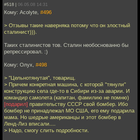
#518 |
06.05.08 14:31
Кому: Acolyte,
#496
> Отзывы такие наверняка потому что он злостный
сталинист))).
Таких сталинистов тов. Сталин необоснованно бы
репрессировал. :)
Кому: Олух,
#498
> "Цельнотянутая", товарищ.
> Причем конкретная машина, с которой "тянули"
конструкцию села где-то в Сибири из-за аварии. И
командир самолета (капитан, фамилию не помню)
[подарил]
правительству СССР свой бомбер. Ибо
бомбер не принадлежал МО США, его ему подарила
мама. Но шедрые американцы и этот бомбер в
Ленд-Лиз вписали....
> Надо, смогу слить подробности.