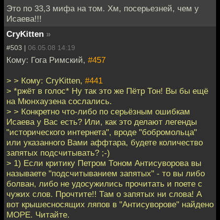
Это по 33,3 мифа на том. Хм, посерьезней, чем у
Исаева!!!
CryKitten
»
#503 |
06.05.08 14:19
Кому: Гога Римский,
#457
> > Кому: CryKitten,
#441
> *ржёт в голос* Ну так это же Пётр Тон! Вы бы ещё
на Мюнхаузена сослались.
> > Конкретно что-либо по серьёзным ошибкам
Исаева у Вас есть? Или, как это делают легенды
"исторического интернета", вроде "бобромольца"
или указанного Вами аффтара, будете количество
запятых подсчитывать? ;-)
> 1) Если критику Петром Тоном Антисуворова вы
называете "подсчитыванием запятых" - то вы либо
болван, либо не удосужились прочитать и поете с
чужих слов. Прочтите!! Там о запятых ни слова! А
вот крышесносящих ляпов в "Антисуворове" найдено
МОРЕ. Читайте.