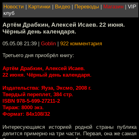
Новости
|
Картинки
|
Видео
|
Переводы
|
Магазин
|
VIP
клуб
Артём Драбкин, Алексей Исаев. 22 июня.
Чёрный день календаря.
05.05.08 21:39
|
Goblin
|
922 комментария
Третьего дня приобрёл книгу:
Артём Драбкин, Алексей Исаев.
22 июня. Чёрный день календаря.
Издательства: Яуза, Эксмо, 2008 г.
Твердый переплет, 384 стр.
ISBN 978-5-699-27211-2
Тираж: 8000 экз.
Формат: 84x108/32
Интересующаяся историей родной страны публика
делится примерно на три части. Первая, она же самая