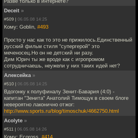
Разве только в интернете?
Deceit
»
#509 |
06.05.08 14:25
Кому: Goblin,
#493
Просто у нас как то это не прижилось.Единственный
русский фильм стиля "супергерой" это
меченосец.Но он не детский ни разу.
Дим Юрич ты же вроде как с игропромом
сотрудничаешь, неужели у них таких идей нет?
Алексейка
»
#510 |
06.05.08 14:25
Вдогонку к полуфиналу Зенит-Бавария (4:0) -
капитан "Зенита" Анатолий Тимощук в своем блоге
невероятно лаконично отжог:
http://www.sports.ru/blog/timoschuk/4662750.html
Acolyte
»
#511 |
06.05.08 14:26
Кому: Ecoross,
#414