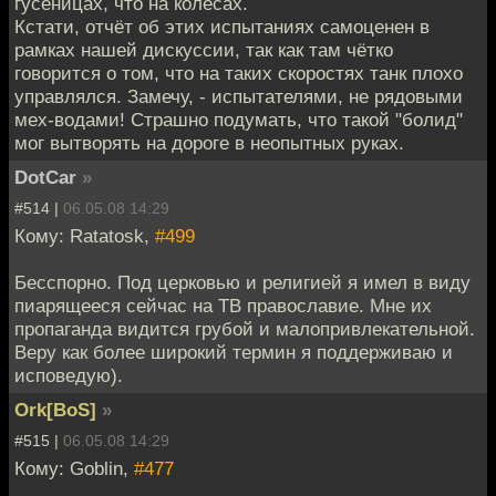
гусеницах, что на колёсах.
Кстати, отчёт об этих испытаниях самоценен в
рамках нашей дискуссии, так как там чётко
говорится о том, что на таких скоростях танк плохо
управлялся. Замечу, - испытателями, не рядовыми
мех-водами! Страшно подумать, что такой "болид"
мог вытворять на дороге в неопытных руках.
DotCar
»
#514 |
06.05.08 14:29
Кому: Ratatosk,
#499
Бесспорно. Под церковью и религией я имел в виду
пиарящееся сейчас на ТВ православие. Мне их
пропаганда видится грубой и малопривлекательной.
Веру как более широкий термин я поддерживаю и
исповедую).
Ork[BoS]
»
#515 |
06.05.08 14:29
Кому: Goblin,
#477