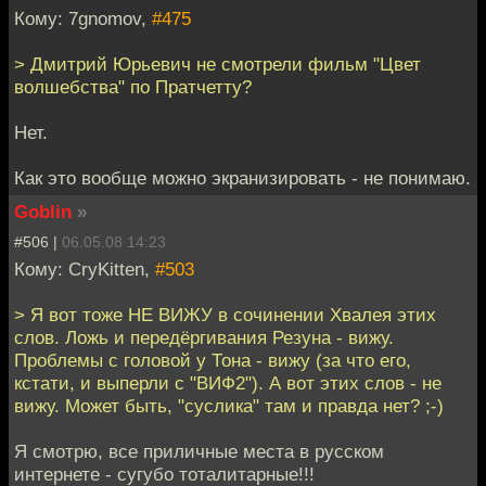
Кому: 7gnomov,
#475
> Дмитрий Юрьевич не смотрели фильм "Цвет
волшебства" по Пратчетту?
Нет.
Как это вообще можно экранизировать - не понимаю.
Goblin
»
#506 |
06.05.08 14:23
Кому: CryKitten,
#503
> Я вот тоже НЕ ВИЖУ в сочинении Хвалея этих
слов. Ложь и передёргивания Резуна - вижу.
Проблемы с головой у Тона - вижу (за что его,
кстати, и выперли с "ВИФ2"). А вот этих слов - не
вижу. Может быть, "суслика" там и правда нет? ;-)
Я смотрю, все приличные места в русском
интернете - сугубо тоталитарные!!!