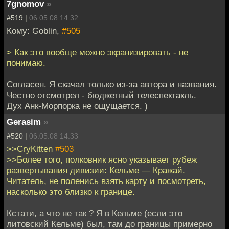
7gnomov
»
#519 |
06.05.08 14:32
Кому: Goblin,
#505
> Как это вообще можно экранизировать - не
понимаю.
Согласен. Я скачал только из-за автора и названия.
Честно отсмотрел - бюджетный телеспектакль.
Дух Анк-Морпорка не ощущается. )
Gerasim
»
#520 |
06.05.08 14:33
>>CryKitten
#503
>>Более того, полковник ясно указывает рубеж
развертывания дивизии: Кельме — Кражай.
Читатель, не поленись взять карту и посмотреть,
насколько это близко к границе.
Кстати, а что не так ? Я в Кельме (если это
литовский Кельме) был, там до границы примерно