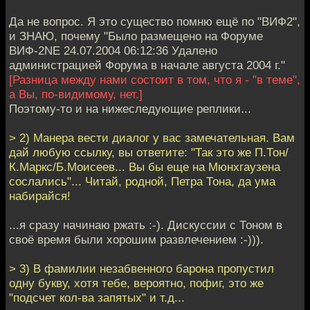
Да не вопрос. Я это существо помню ещё по "ВИФ2",
и ЗНАЮ, почему "Было размещено на Форуме
ВИФ-2NE 24.07.2004 06:12:36 Удалено
администрацией Форума в начале августа 2004 г."
[Разница между нами состоит в том, что я - "в теме",
а Вы, по-видимому, нет.]
Поэтому-то и на нижеследующие реплики...
> 2) Манера вести диалог у вас замечательная. Вам
дай любую ссылку, вы ответите: "Так это же П.Тон/
К.Маркс/Б.Моисеев... Вы бы еще на Мюнхгаузена
сослались"... Читай, родной, Петра Тона, да ума
набирайся!
...я сразу начинаю ржать :-). Дискуссии с Тоном в
своё время были хорошим развлечением :-))).
> 3) В фамилии незабвенного барона пропустил
одну букву, хотя тебе, вероятно, пофиг, это же
"подсчет кол-ва запятых" и т.д...