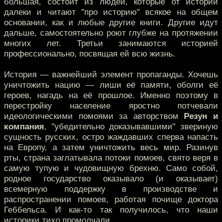
большая, состоит из людей, которые от истории
далеки и читают "про историю" всякое на общем
основании, как и любые другие книги. Другие идут
дальше, самостоятельно роют глубже на протяжении
многих лет. Третьи занимаются историей
профессионально, посвящая ей всю жизнь.
История — важнейший элемент пропаганды. Хочешь
уничтожить нацию — лиши её памяти, оболги её
героев, нагадь на её прошлое. Именно поэтому в
перестройку население яростно потчевали
идеологическими помоями за авторством
Резун и
компания
, "убедительно доказывавшими" звериную
сущность русских, остро жаждавших сперва напасть
на Европу, а затем уничтожить весь мир. Разинув
рты, страна заглатывала потоки помоев, свято веря в
самую тупую и чудовищную брехню. Само собой,
родное государство оказывало (и оказывает)
всемерную поддержку в производстве и
распространении помоев, работая почище доктора
Геббельса. И как-то так получилось, что наши
историки тихо промолчали.