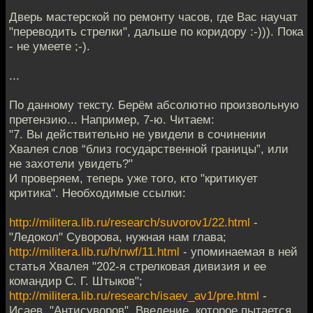
Дверь мастерской по ремонту часов, где Вас научат
"переводить стрелки", дальше по коридору :-))). Пока
- не умеете ;-).
...
По данному тексту. Берём абсолютно произвольную
претензию... Например, 7-ю. Читаем:
"7. Вы действительно не увидели в сочинении
Хвалея слов “близ государственной границы”, или
не захотели увидеть?"
И проверяем, теперь уже того, кто "критикует
критика". Необходимые ссылки:
http://militera.lib.ru/research/suvorov1/22.html
-
"Ледокол" Суворова, нужная нам глава;
http://militera.lib.ru/h/nwf/11.html
- упоминаемая в ней
статья Хвалея "202-я стрелковая дивизия и ее
командир С. Г. Штыков";
http://militera.lib.ru/research/isaev_av1/pre.html
-
Исаев, "Антисуворов", Введение, которое пытается