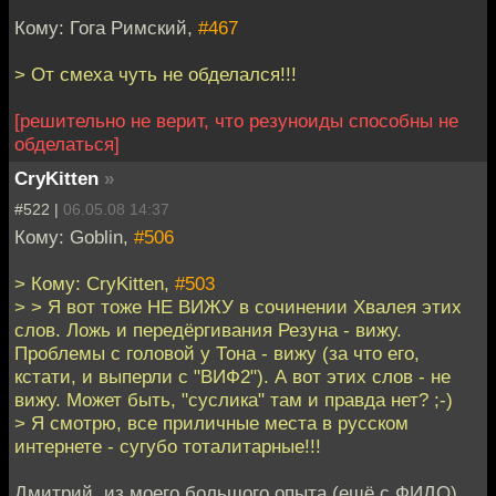
Кому: Гога Римский,
#467
> От смеха чуть не обделался!!!
[решительно не верит, что резуноиды способны не
обделаться]
CryKitten
»
#522 |
06.05.08 14:37
Кому: Goblin,
#506
> Кому: CryKitten,
#503
> > Я вот тоже НЕ ВИЖУ в сочинении Хвалея этих
слов. Ложь и передёргивания Резуна - вижу.
Проблемы с головой у Тона - вижу (за что его,
кстати, и выперли с "ВИФ2"). А вот этих слов - не
вижу. Может быть, "суслика" там и правда нет? ;-)
> Я смотрю, все приличные места в русском
интернете - сугубо тоталитарные!!!
Дмитрий, из моего большого опыта (ещё с ФИДО)