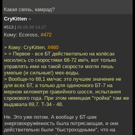
Какая связь, камрад?
CryKitten
»
#513 |
06.05.08 14:27
Кому: Ecoross,
#472
> Кому: CryKitten,
#460
> > Первое - все БТ действительно на колёсах
носились со скоростями 68-72 км/ч, вот только
управлять ими на такой скорости могли лишь
умелые (и сильные!) мех-воды.
> Вообще-то 68,1 км/час это лучшее значение не
для всех БТ, а только для одиночного БТ-7 на
мерном километре гравийного шоссе, испытания
сорокового года. При этом немецкая "тройка" там же
выдавала 69,7. Т-34 - 48.
Не. Это уже потом. А вообще у БТ-шек
энерговооружённость была потрясающая, и они
действительно были "быстроходными", что на