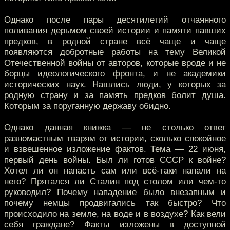
Однако после пары десятилетий отчаянного
поливания дерьмом своей истории и памяти павших
предков, в родной стране всё чаще и чаще
появляются добротные работы на тему Великой
Отечественной войны от авторов, которые вроде и не
борцы идеологического фронта, и не академики
исторических наук. Нашлись люди, у которых за
родную страну и за память предков болит душа.
Которым за поруганную державу обидно.
Однако данная книжка — не столько ответ
разномастным тварям от истории, сколько спокойное
и взвешенное изложение фактов. Тема — 22 июня,
первый день войны. Был ли готов СССР к войне?
Хотел ли он напасть сам или всё-таки напали на
него? Прятался ли Сталин под столом или чем-то
руководил? Почему нападение было внезапным и
почему немцы продвигались так быстро? Что
происходило на земле, на воде и в воздухе? Как вели
себя граждане? Факты изложены в доступной