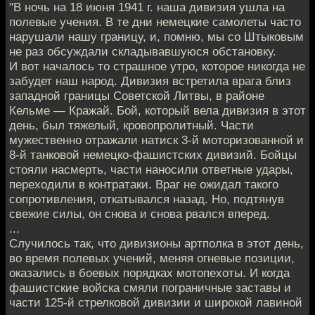
"В ночь на 18 июня 1941 г. наша дивизия ушла на
полевые учения. В те дни немецкие самолеты часто
нарушали нашу границу, и, помню, мы со Штыковым
не раз обсуждали складывавшуюся обстановку.
И вот началось то страшное утро, которое никогда не
забудет наш народ. Дивизия встретила врага близ
западной границы Советской Литвы, в районе
Кельме — Кражай. Бой, который вела дивизия в этот
день, был тяжелый, кровопролитный. Части
мужественно отражали натиск 3-й моторизованной и
8-й танковой немецко-фашистских дивизий. Бойцы
стояли насмерть, части наносили ответные удары,
переходили в контратаки. Враг не ожидал такого
сопротивления, откатывался назад. Но, подтянув
свежие силы, он снова и снова рвался вперед.
...
Случилось так, что дивизионы артполка в этот день,
во время полевых учений, меняя огневые позиции,
оказались в боевых порядках мотопехоты. И когда
фашистские войска смяли пограничные заставы и
части 125-й стрелковой дивизии и широкой лавиной