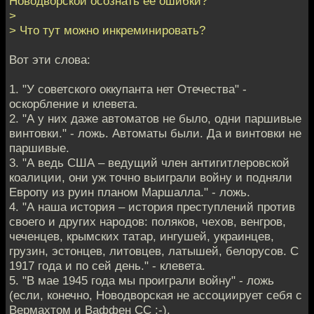
Новодворской осознать ее ошибки?
>
> Что тут можно инкреминировать?
Вот эти слова:
1. "У советского оккупанта нет Отечества" -
оскорбление и клевета.
2. "А у них даже автоматов не было, одни паршивые
винтовки." - ложь. Автоматы были. Да и винтовки не
паршивые.
3. "А ведь США – ведущий член антигитлеровской
коалиции, они уж точно выиграли войну и подняли
Европу из руин планом Маршалла." - ложь.
4. "А наша история – история преступлений против
своего и других народов: поляков, чехов, венгров,
чеченцев, крымских татар, ингушей, украинцев,
грузин, эстонцев, литовцев, латышей, белорусов. С
1917 года и по сей день." - клевета.
5. "В мае 1945 года мы проиграли войну" - ложь
(если, конечно, Новодворская не ассоциирует себя с
Вермахтом и Ваффен СС :-).