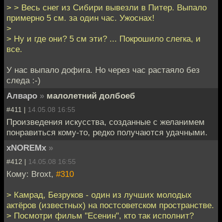
> > Весь снег из Сибири вывезли в Питер. Выпало
примерно 5 см. за один час. Ужоснах!
>
> Ну и где они? 5 см эти? ... Покрошило слегка, и
все.
У нас выпало дофига. Но через час растаяло без
следа :-)
Алваро
»
малолетний долбоеб
#411 |
14.05.08 16:55
Произведения искусства, созданные с желанимем
понравиться кому-то, редко получаются удачными.
xNOREMx
»
#412 |
14.05.08 16:55
Кому: Broxt,
#310
> Камрад, Безруков - один из лучших молодых
актёров (известных) на постсоветском пространстве.
> Посмотри фильм "Есенин", кто так исполнит?