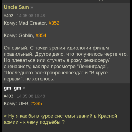
Uncle Sam
»
#402 |
14.05.08 16:48
Кому: Mad Creator,
#352
Кому: Goblin,
#354
Он самый. С точки зрения идиологии фильм
правильный. Другое дело, что получилось черте что.
Но плеваться или стучать в рожу режиссеру/
сценаристу, как при просмотре "Ленинграда",
"Последнего электробронепоезда" и "В круге
первом", не хотелось.
gm_gm
»
#403 |
14.05.08 16:48
Кому: UFB,
#395
> Ну я как бы в курсе системы званий в Красной
армии - к чему подъёбы ?