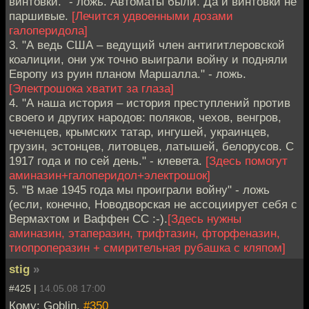
винтовки." - ложь. Автоматы были. Да и винтовки не
паршивые.
[Лечится удвоенными дозами
галоперидола]
3. "А ведь США – ведущий член антигитлеровской
коалиции, они уж точно выиграли войну и подняли
Европу из руин планом Маршалла." - ложь.
[Электрошока хватит за глаза]
4. "А наша история – история преступлений против
своего и других народов: поляков, чехов, венгров,
чеченцев, крымских татар, ингушей, украинцев,
грузин, эстонцев, литовцев, латышей, белорусов. С
1917 года и по сей день." - клевета.
[Здесь помогут
аминазин+галоперидол+электрошок]
5. "В мае 1945 года мы проиграли войну" - ложь
(если, конечно, Новодворская не ассоциирует себя с
Вермахтом и Ваффен СС :-).
[Здесь нужны
аминазин, этаперазин, трифтазин, фторфеназин,
тиопроперазин + смирительная рубашка с кляпом]
stig
»
#425 |
14.05.08 17:00
Кому: Goblin,
#350