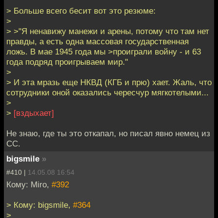
> Больше всего бесит вот это резюме:
>
> >"Я ненавижу манежи и арены, потому что там нет
правды, а есть одна массовая государственная
ложь. В мае 1945 года мы >проиграли войну - и 63
года подряд проигрываем мир."
>
> И эта мразь еще НКВД (КГБ и прю) хает. Жаль, что
сотрудники оной оказались чересчур мягкотелыми...
>
>
[вздыхает]
Не знаю, где ты это откапал, но писал явно немец из
СС.
bigsmile
»
#410 |
14.05.08 16:54
Кому: Miro,
#392
> Кому: bigsmile,
#364
>