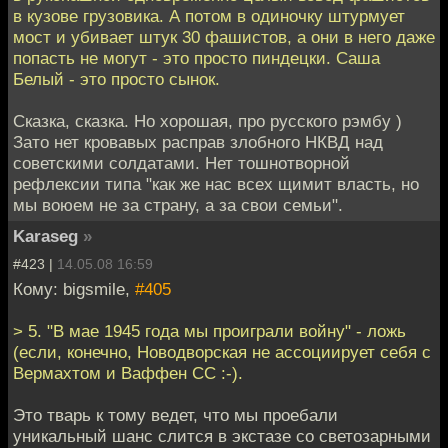
в кузове грузовика. А потом в одиночку штурмует
мост и убивает штук 30 фашистов, а они в него даже
попасть не могут - это просто пиндецки. Саша
Белый - это просто сынок.
Сказка, сказка. Но хорошая, про русского рэмбу )
Зато нет кровавых расправ злобного НКВД над
советскими солдатами. Нет тошнотворной
рефлексии типа "как же нас всех щимит власть, но
мы воюем не за страну, а за свои семьи".
Karaseg
»
#423 |
14.05.08 16:59
Кому: bigsmile,
#405
> 5. "В мае 1945 года мы проиграли войну" - ложь
(если, конечно, Новодворская не ассоциирует себя с
Вермахтом и Ваффен СС :-).
Это тварь к тому ведет, что мы проебали
уникальный шанс слится в экстазе со светозарными