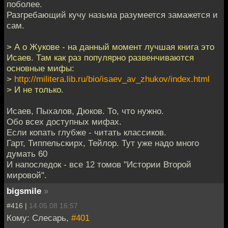
поболее.
Разгребающий кучу назьма разумеется замажется и
сам.
> А о Жукове - на данный момент лучшая книга это
Исаев. Там как раз популярно развенчиваются
основные мифы:
>
http://militera.lib.ru/bio/isaev_av_zhukov/index.html
> И не только.
Исаев, Пыхалов, Дюков. То, что нужно.
Обо всех доступных мифах.
Если копать глубже - читать классиков.
Гарт, Типпельскирх, Тейлор. Тут уже надо много
думать 60
И напоследок - все 12 томов "Истории Второй
мировой".
bigsmile
»
#416 |
14.05.08 16:57
Кому: Слесарь,
#401