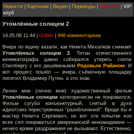
Новости
|
Картинки
|
Видео
|
Переводы
|
Магазин
|
VIP
клуб
Утомлённые солнцем 2
14.05.08 11:44
|
Goblin
|
846 комментариев
Вчера по ящику казали, как Никита Михалков снимает
Утомлённых солнцем 2
. Титан отечественного
кинематографа давно собирался утереть сопли
Спилбергу с его дешёвеньким
Рядовым Райаном
. И
вот процесс пошёл — вчера съёмочную площадку
посетил Владимир Путин, а это знак.
Лично мне (лично мне) художественный фильм
Утомлённые солнцем
категорически не понравился.
Фильм сугубо конъюнктурный, снятый в духе
идиотских перестроечных "разоблачений". Вроде бы и
мастер Никита Сергеевич, но вот эти попытки изо
всех сил понравиться американской киноакадемии —
ничего кроме раздражения не вызывают. Естественно,