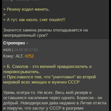
> Резину ездил менять.
>
> А тут, как назло, снег пошёл!!!
Значится замена резины откладывается на
неопределенный срок?
Стропорез
»
#426 |
14.05.08 17:01
Кому: ALT,
#252
> Б. Соколов - это великий правдоискатель и
покровосрыватель.
> Прославился тем, что "уничтожил" во второй
мировой всех женщин и мужчин СССР
Урежь осетра-то. Не всех. Весь моб.резерв и
оставшееся население через одного. Борюсик - он
добрый. Новодворская дева недавно в Литве отжгла
и покруче, что заслуг у СССР в разгроме