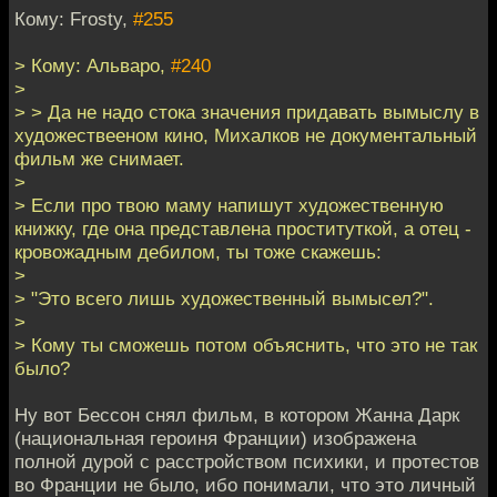
Кому: Frosty,
#255
> Кому: Альваро,
#240
>
> > Да не надо стока значения придавать вымыслу в
художествееном кино, Михалков не документальный
фильм же снимает.
>
> Если про твою маму напишут художественную
книжку, где она представлена проституткой, а отец -
кровожадным дебилом, ты тоже скажешь:
>
> "Это всего лишь художественный вымысел?".
>
> Кому ты сможешь потом объяснить, что это не так
было?
Ну вот Бессон снял фильм, в котором Жанна Дарк
(национальная героиня Франции) изображена
полной дурой с расстройством психики, и протестов
во Франции не было, ибо понимали, что это личный