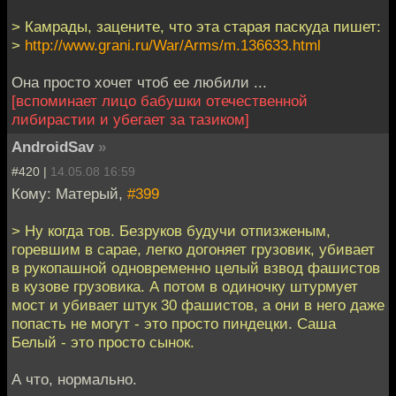
> Камрады, зацените, что эта старая паскуда пишет:
>
http://www.grani.ru/War/Arms/m.136633.html
Она просто хочет чтоб ее любили ...
[вспоминает лицо бабушки отечественной
либирастии и убегает за тазиком]
AndroidSav
»
#420 |
14.05.08 16:59
Кому: Матерый,
#399
> Ну когда тов. Безруков будучи отпизженым,
горевшим в сарае, легко догоняет грузовик, убивает
в рукопашной одновременно целый взвод фашистов
в кузове грузовика. А потом в одиночку штурмует
мост и убивает штук 30 фашистов, а они в него даже
попасть не могут - это просто пиндецки. Саша
Белый - это просто сынок.
А что, нормально.