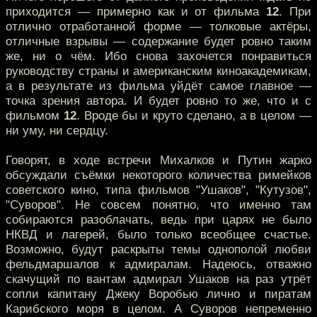
приходится — примерно как и от фильма
12
. При
отлично отработанной форме — толковые актёры,
отличные взрывы — содержание будет ровно таким
же, ни о чём. Ибо снова захочется понравиться
руководству страны и американским киноакадемикам,
а в результате из фильма уйдёт самое главное —
точка зрения автора. И будет ровно то же, что и с
фильмом
12
. Вроде бы и круто сделано, а в целом —
ни уму, ни сердцу.
Говорят, в ходе встречи Михалков и Путин жарко
обсуждали съёмки некоторого количества римейков
советского кино, типа фильмов "Ушаков", "Кутузов",
"Суворов". Не совсем понятно, что именно там
собираются разоблачать, ведь при царях не было
НКВД и лагерей, было только всеобщее счастье.
Возможно, будут раскрыты темы однополой любви
фельдмаршалов к адмиралам. Надеюсь, отважно
скачущий по вантам адмирал Ушаков на раз утрёт
сопли капитану Джеку Воробью лично и пиратам
Карибского моря в целом. А Суворов непременно