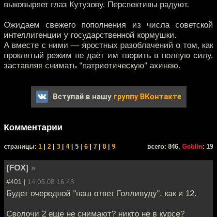
выковыряет глаз Кутузову. Перспективы радуют.
Ожидаем свежего пополнения из числа советской
интеллигенции у государственной кормушки.
А вместе с ними — яростных разоблачений о том, как
проклятый режим не даёт им творить в полную силу,
заставляя снимать "патриотическую" ахинею.
Вступай в нашу
группу ВКонтакте
Комментарии
cтраницы:
1
|
2
|
3
|
4
| 5 |
6
|
7
|
8
|
9
всего: 846,
Goblin
: 19
[FOX]
»
#401 |
14.05.08 16:48
Будет очередной "наш ответ Голливуду", как и 12.
Сволочи 2 еще не снимают? никто не в курсе?