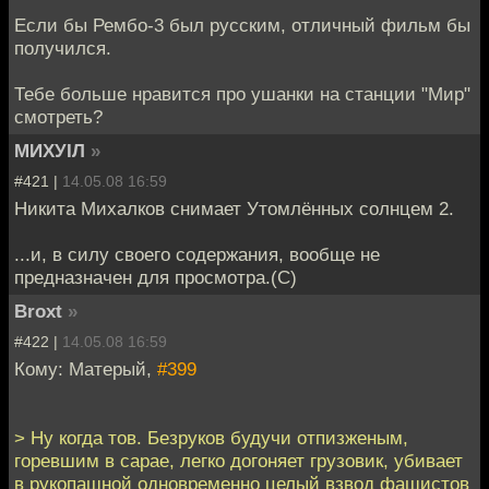
Если бы Рембо-3 был русским, отличный фильм бы
получился.
Тебе больше нравится про ушанки на станции "Мир"
смотреть?
МИХУIЛ
»
#421 |
14.05.08 16:59
Никита Михалков снимает Утомлённых солнцем 2.
...и, в силу своего содержания, вообще не
предназначен для просмотра.(С)
Broxt
»
#422 |
14.05.08 16:59
Кому: Матерый,
#399
> Ну когда тов. Безруков будучи отпизженым,
горевшим в сарае, легко догоняет грузовик, убивает
в рукопашной одновременно целый взвод фашистов