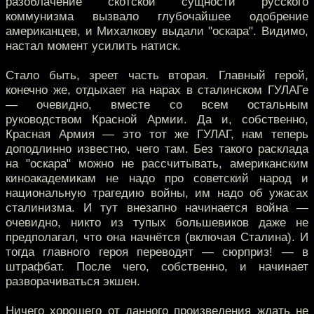
разоблачение скотской сущности русского
коммунизма вызвало глубочайшее одобрение
американцев, и Михалкову выдали "оскара". Видимо,
настал момент усилить натиск.
Стало быть, зреет часть вторая. Главный герой,
конечно же, отдыхает на нарах в сталинском ГУЛАГе
— очевидно, вместе со всем остальным
руководством Красной Армии. Да и, собственно,
Красная Армия — это тот же ГУЛАГ, нам теперь
доподлинно известно, чего там. Без такого расклада
на "оскара" можно не рассчитывать, американским
киноакадемикам не надо про советский народ и
национальную трагедию войны, им надо об ужасах
сталинизма. И тут внезапно начинается война —
очевидно, никто из тупых большевиков даже не
предполагал, что она начнётся (включая Сталина). И
тогда главного героя переводят — сюрприз! — в
штрафбат. После чего, собственно, и начинает
разворачиваться экшен.
Ничего хорошего от данного произведения ждать не