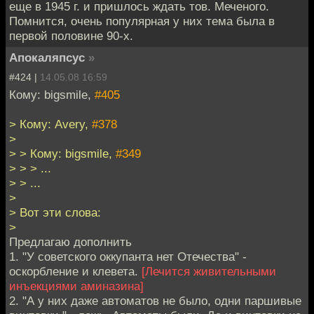
еще в 1945 г. и пришлось ждать тов. Меченого.
Помнится, очень популярная у них тема была в
первой половине 90-х.
Апокаляпсус
»
#424 |
14.05.08 16:59
Кому: bigsmile,
#405
> Кому: Avery,
#378
>
> > Кому: bigsmile,
#349
> > > ...
> > ...
>
> Вот эти слова:
>
Предлагаю дополнить
1. "У советского оккупанта нет Отечества" -
оскорбление и клевета.
[Лечится живительными
инъекциями аминазина]
2. "А у них даже автоматов не было, одни паршивые