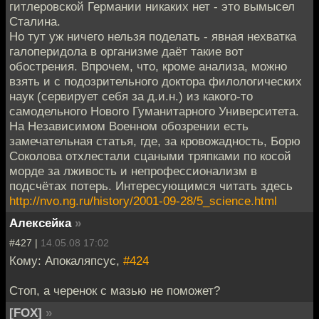
гитлеровской Германии никаких нет - это вымысел
Сталина.
Но тут уж ничего нельзя поделать - явная нехватка
галоперидола в организме даёт такие вот
обострения. Впрочем, что, кроме анализа, можно
взять и с подозрительного доктора филологических
наук (сервирует себя за д.и.н.) из какого-то
самодельного Нового Гуманитарного Университета.
На Независимом Военном обозрении есть
замечательная статья, где, за кровожадность, Борю
Соколова отхлестали сцаными тряпками по косой
морде за лживость и непрофессионализм в
подсчётах потерь. Интересующимся читать здесь
http://nvo.ng.ru/history/2001-09-28/5_science.html
Алексейка
»
#427 |
14.05.08 17:02
Кому: Апокаляпсус,
#424
Стоп, а черенок с мазью не поможет?
[FOX]
»