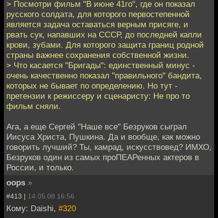
> Посмотри фильм "В июне 41го", где он показал
русского солдата, для которого первостепенной
является задача оставаться верным присяге, и
рвать сук, напавших на СССР, до последней капли
крови, зубами. Для которого защита границ родной
страны важнее сохранения собственной жизни.
> Что касается "Бригады": единственный минус -
очень качественно показал "правильного" бандита,
которых не бывает по определению. Но тут -
претензии к режиссеру и сценаристу: Не про то
фильм сняли.
Ага, а еще Сергей "Наше все" Безруков сыграл
Иисуса Христа, Пушкина. Да и вообще, как можно
говорить лучший? Ты, камрад, искусствовед? ИМХО,
Безруков один из самых проПЕАРенных актеров в
России, и только.
oops
»
#413 |
14.05.08 16:56
Кому: Daishi,
#320