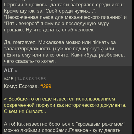
Сергеич в церковь, да так и затерялся среди икон."
Кроме шуток, за "Свой среди чужих...",
"Неоконченная пьеса для механического пианино" и
"Пять вечеров" я ему всю последущую муру
прощаю. Ну что делать, слаб человек.
Да, merzavez, Михалкова можно или пИнать за
талант/продажность (нужное подчеркнуть) или
пЕнять ему или на кого/что. Как-нибудь разберись,
чего сказать-то хотел.
ALT
»
#415 |
14.05.08 16:56
Кому: Ecoross,
#299
> Вообще-то он еще известен использованием
современной порнухи как исторического документа.
С кем не бывает...
А то! Как известно бороться с "кровавым режимом"
можно любыми способами.Главное - кучу делать