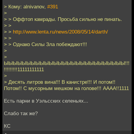
> Кому: alnivanov,
#391
>
> > Оффтоп камрады. Просьба сильно не пинать.
> >
> >
http://www.lenta.ru/news/2008/05/14/darth/
> >
> > Однако Силы Зла побеждают!!!
>
>
ЫЫЫЫЫЫЫЫЫЫЫЫЫЫЫЫЫЫЫЫЫЫЫЫЫЫЫ!!!
!!!!!!!!!11111111111
>
> Десять литров вина!!! В канистре!!! И потом!!
Потом!! С мусорным мешком на голове!!! АААА!!1111
Есть парни в Уэльсских селеньях...
Слабо так же?
КС