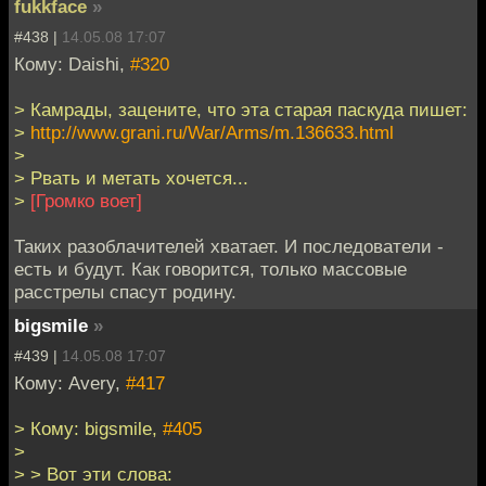
fukkface
»
#438 |
14.05.08 17:07
Кому: Daishi,
#320
> Камрады, зацените, что эта старая паскуда пишет:
>
http://www.grani.ru/War/Arms/m.136633.html
>
> Рвать и метать хочется...
>
[Громко воет]
Таких разоблачителей хватает. И последователи -
есть и будут. Как говорится, только массовые
расстрелы спасут родину.
bigsmile
»
#439 |
14.05.08 17:07
Кому: Avery,
#417
> Кому: bigsmile,
#405
>
> > Вот эти слова: