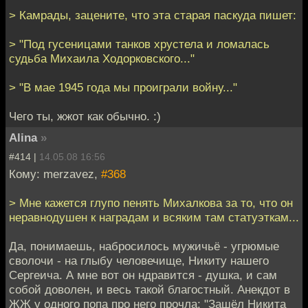
> Камрады, зацените, что эта старая паскуда пишет:
> "Под гусеницами танков хрустела и ломалась
судьба Михаила Ходорковского..."
> "В мае 1945 года мы проиграли войну..."
Чего ты, жжот как обычно. :)
Alina
»
#414 |
14.05.08 16:56
Кому: merzavez,
#368
> Мне кажется глупо пенять Михалкова за то, что он
неравнодушен к наградам и всяким там статуэткам...
Да, понимаешь, набросилось мужичьё - угрюмые
сволочи - на глыбу человечище, Никиту нашего
Сергеича. А мне вот он ндравится - душка, и сам
собой доволен, и весь такой благостный. Анекдот в
ЖЖ у одного попа про него прочла: "Зашёл Никита