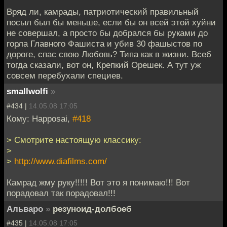
Вряд ли, камрады, патриотический правильный
посыл был бы меньше, если бы он всей этой хуйни
не совершал, а просто бы добрался бы руками до
горла Главного Фашиста и убив 30 фашыстов по
дороге, спас свою Любовь? Типа как в жизни. Всеб
тогда сказали, вот он, Крепкий Орешек. А тут уж
совсем перебухали специев.
smallwolfi
»
#434 |
14.05.08 17:05
Кому: Happosai,
#418
> Смотрите настоящую классику:
>
>
http://www.diafilms.com/
Камрад жму руку!!!!! Вот это я понимаю!!! Вот
порадовал так порадовал!!!
Альваро
»
резуноид-долбоеб
#435 |
14.05.08 17:05