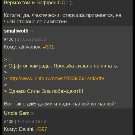
Вермахтом и Ваффен СС :-).
Кстати, да. Фактически, старушка признается, на
чьей стороне ее симпатии.
smallwolfi
»
#408 |
14.05.08 16:53
Кому: alnivanov,
#391
> >
> Оффтоп камрады. Просьба сильно не пинать.
>
>
http://www.lenta.ru/news/2008/05/14/darth/
>
> Однако Силы Зла побеждают!!!
Вот так с джЫдаеми и надо- палкой их палкой!
Uncle Sam
»
#409 |
14.05.08 16:53
Кому: Daishi,
#397