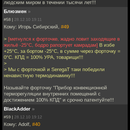
людским миром в течении тысячи лет!!!
Блюзмен
»
#58 |
28.12.10 19:11
Кому: Игорь Сибирский,
#49
>
[метнулся к форточке, жадно ловит заходящие в
жильё -25°С, бодро рапортует камрадам]
В избе
+25°С, за бортом -25°С, в сумме через форточку =
0°С. КПД = 100% УРА, товарищи!!!
>
> Мы с форточкой и SeregaT таки победили
ненавистную термодинамику!!!
Называйте форточку "Прибор конвекционной
терморегуляции внутренних помещений с
достижением 100% КПД" и срочно патентуйте!!!
BlackAdder
»
#59 |
28.12.10 19:12
Кому: Adolf,
#40