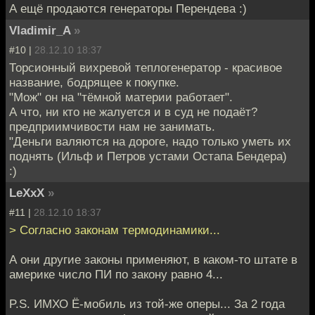
А ещё продаются генераторы Перендева :)
Vladimir_A
»
#10 |
28.12.10 18:37
Торсионный вихревой теплогенератор - красивое
название, бодрящее к покупке.
"Мож" он на "тёмной материи работает".
А что, ни кто не жалуется и в суд не подаёт?
предприимчивости нам не занимать.
"Деньги валяются на дороге, надо только уметь их
поднять (Ильф и Петров устами Остапа Бендера)
:)
LeXxX
»
#11 |
28.12.10 18:37
> Согласно законам термодинамики...
А они другие законы применяют, в каком-то штате в
америке число ПИ по закону равно 4...
P.S. ИМХО Ё-мобиль из той-же оперы... За 2 года