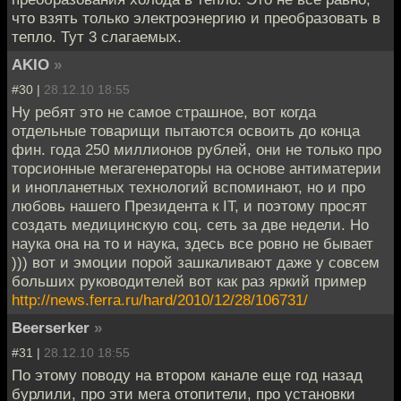
что взять только электроэнергию и преобразовать в
тепло. Тут 3 слагаемых.
AKIO
»
#30 |
28.12.10 18:55
Ну ребят это не самое страшное, вот когда
отдельные товарищи пытаются освоить до конца
фин. года 250 миллионов рублей, они не только про
торсионные мегагенераторы на основе антиматерии
и инопланетных технологий вспоминают, но и про
любовь нашего Президента к IT, и поэтому просят
создать медицинскую соц. сеть за две недели. Но
наука она на то и наука, здесь все ровно не бывает
))) вот и эмоции порой зашкаливают даже у совсем
больших руководителей вот как раз яркий пример
http://news.ferra.ru/hard/2010/12/28/106731/
Beerserker
»
#31 |
28.12.10 18:55
По этому поводу на втором канале еще год назад
бурлили, про эти мега отопители, про установки