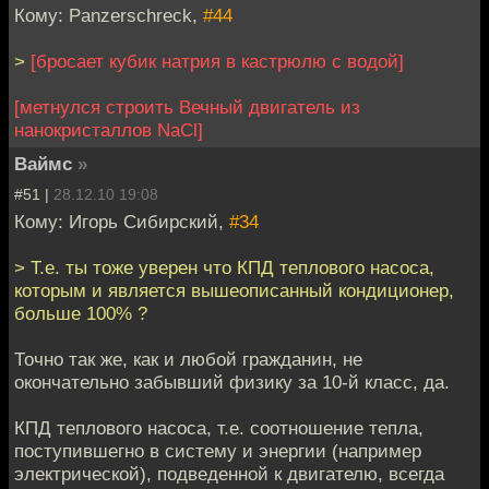
Кому: Panzerschreck,
#44
>
[бросает кубик натрия в кастрюлю с водой]
[метнулся строить Вечный двигатель из
нанокристаллов NaCl]
Ваймс
»
#51 |
28.12.10 19:08
Кому: Игорь Сибирский,
#34
> Т.е. ты тоже уверен что КПД теплового насоса,
которым и является вышеописанный кондиционер,
больше 100% ?
Точно так же, как и любой гражданин, не
окончательно забывший физику за 10-й класс, да.
КПД теплового насоса, т.е. соотношение тепла,
поступившегно в систему и энергии (например
электрической), подведенной к двигателю, всегда