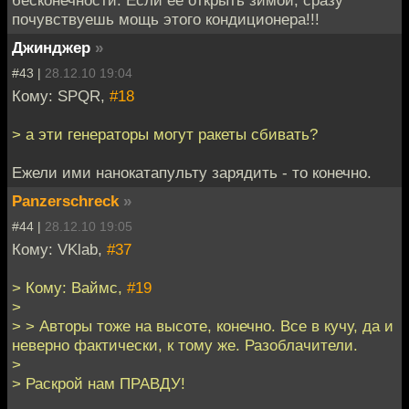
почувствуешь мощь этого кондиционера!!!
Джинджер
»
#43 |
28.12.10 19:04
Кому: SPQR,
#18
> а эти генераторы могут ракеты сбивать?
Ежели ими нанокатапульту зарядить - то конечно.
Panzerschreck
»
#44 |
28.12.10 19:05
Кому: VKlab,
#37
> Кому: Ваймс,
#19
>
> > Авторы тоже на высоте, конечно. Все в кучу, да и
неверно фактически, к тому же. Разоблачители.
>
> Раскрой нам ПРАВДУ!