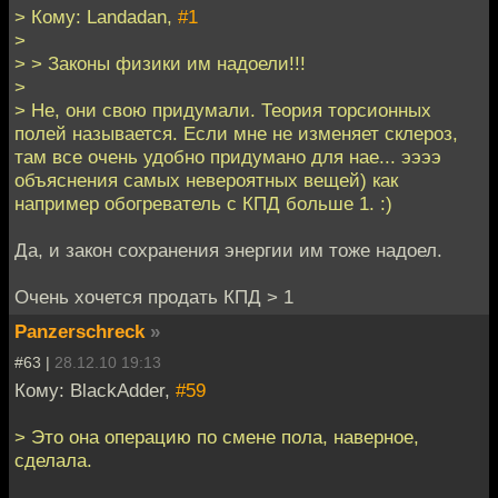
> Кому: Landadan,
#1
>
> > Законы физики им надоели!!!
>
> Не, они свою придумали. Теория торсионных
полей называется. Если мне не изменяет склероз,
там все очень удобно придумано для нае... ээээ
объяснения самых невероятных вещей) как
например обогреватель с КПД больше 1. :)
Да, и закон сохранения энергии им тоже надоел.
Очень хочется продать КПД > 1
Panzerschreck
»
#63 |
28.12.10 19:13
Кому: BlackAdder,
#59
> Это она операцию по смене пола, наверное,
сделала.