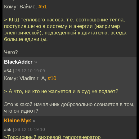
Кому: Ваймс,
#51
> КПД теплового насоса, т.е. соотношение тепла,
поступившегно в систему и энергии (например
электрической), подведенной к двигателю, всегда
больше единицы.
Чего?
BlackAdder
»
#54 |
28.12.10 19:09
Кому: Vladimir_A,
#10
> А что, ни кто не жалуется и в суд не подаёт?
Это ж какой начальник добровольно сознается в том,
что он идиот?
Kleine Мук
»
#55 |
28.12.10 19:10
>Торсионный вихревой теплогенератор