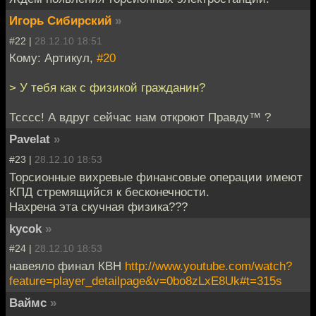
Игорь Сибирский
»
#22 |
28.12.10 18:51
Кому: Артикул,
#20
> У тебя как с физикой гражданин?
Тсссс! А вдруг сейчас нам откроют Правду™ ?
Pavelat
»
#23 |
28.12.10 18:53
Торсионные вихревые финансовые операции имеют
КПД стремящийся к бесконечности.
Нахрена эта скучная физика???
kycok
»
#24 |
28.12.10 18:53
навеяло финал КВН
http://www.youtube.com/watch?
feature=player_detailpage&v=0bo8zLxE8Uk#t=315s
Ваймс
»