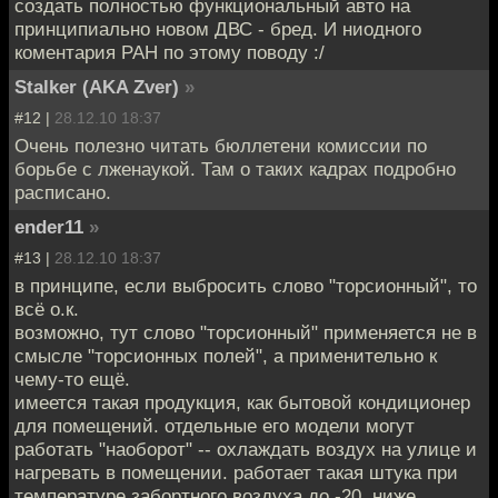
создать полностью функциональный авто на
принципиально новом ДВС - бред. И ниодного
коментария РАН по этому поводу :/
Stalker (AKA Zver)
»
#12 |
28.12.10 18:37
Очень полезно читать бюллетени комиссии по
борьбе с лженаукой. Там о таких кадрах подробно
расписано.
ender11
»
#13 |
28.12.10 18:37
в принципе, если выбросить слово "торсионный", то
всё о.к.
возможно, тут слово "торсионный" применяется не в
смысле "торсионных полей", а применительно к
чему-то ещё.
имеется такая продукция, как бытовой кондиционер
для помещений. отдельные его модели могут
работать "наоборот" -- охлаждать воздух на улице и
нагревать в помещении. работает такая штука при
температуре забортного воздуха до -20. ниже