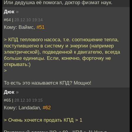
Или дедушка её помогал, доктор физмат наук.
Дюк
»
#64 |
28.12.10 19:14
Кому: Ваймс,
#51
> КПД теплового насоса, т.е. соотношение тепла,
поступившегно в систему и энергии (например
электрической), подведенной к двигателю, всегда
больше единицы. Если, конечно, форточку не
открывать:)
>
То есть это называется КПД? Мощно!
Дюк
»
#65 |
28.12.10 19:15
Кому: Landadan,
#62
> Очень хочется продать КПД > 1