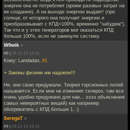
энергии она не потребляет (кроме разовых затрат на
ее создание). А на выходе энергию выдает! (про
солнце, от которого она получает энергию и
преобразовывает с КПД<100%, временно "забудем").
Так что и у этих генераторов мог оказаться КПД
больше 100%, если не замкнули систему.
W0wik
»
#8 |
28.12.10 18:31
Кому: Landadan,
#1
> Законы физики им надоели!!!
Не, они свою придумали. Теория торсионных полей
называется. Если мне не изменяет склероз, там все
очень удобно придумано для нае... ээээ объяснения
самых невероятных вещей) как например
обогреватель с КПД больше 1. :)
SeregaT
»
#9 |
28.12.10 18:31