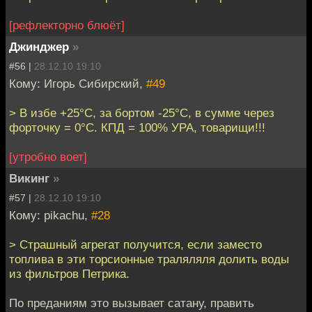
[рефлекторно блюёт]
Джинджер
»
#56 |
28.12.10 19:10
Кому: Игорь Сибирский,
#49
> В избе +25°С, за бортом -25°С, в сумме через
форточку = 0°С. КПД = 100% УРА, товарищи!!!
[утробно воет]
Викинг
»
#57 |
28.12.10 19:10
Кому: pikachu,
#28
> Страшный агрегат получится, если заместо
топлива в эти торсионные траляляля долить воды
из фильтров Петрика.
По преданиям это вызывает сатану, править