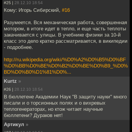
#25 |
28.12.10 18:54
Кому: Игорь Сибирский,
#16
Разумеется. Вся механическая работа, совершенная
мотором, в итоге идет в тепло, и еще часть теплоты
закачивается с улицы. В учебнике физики за 10-й
класс это дело кратко рассматривается, в википедии
- подробнее.
http://ru.wikipedia.org/wiki/%D0%A2%D0%B5%D0%BF
%D0%BB%D0%BE%D0%B2%D0%BE%D0%B9_%D0%
BD%D0%B0%D1%81%D0%...
Kurtz
»
#26 |
28.12.10 18:54
В бюллетене Академии Наук "В защиту науки" много
писали и о торсионных полях и о вихревых
теплогенераторах, но ктож читает научные
бюллетени? Дураков нет!
Артикул
»