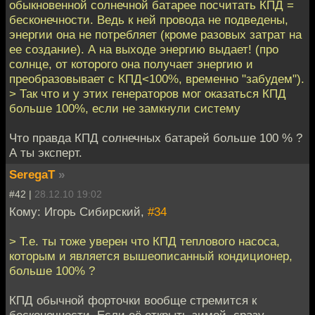
обыкновенной солнечной батарее посчитать КПД =
бесконечности. Ведь к ней провода не подведены,
энергии она не потребляет (кроме разовых затрат на
ее создание). А на выходе энергию выдает! (про
солнце, от которого она получает энергию и
преобразовывает с КПД<100%, временно "забудем").
> Так что и у этих генераторов мог оказаться КПД
больше 100%, если не замкнули систему
Что правда КПД солнечных батарей больше 100 % ?
А ты эксперт.
SeregaT
»
#42 |
28.12.10 19:02
Кому: Игорь Сибирский,
#34
> Т.е. ты тоже уверен что КПД теплового насоса,
которым и является вышеописанный кондиционер,
больше 100% ?
КПД обычной форточки вообще стремится к
бесконечности. Если её открыть зимой, сразу