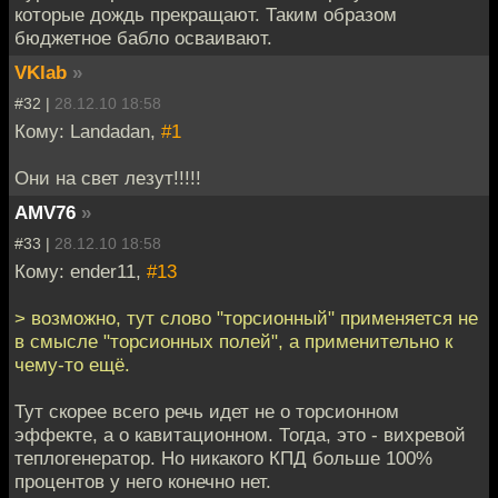
которые дождь прекращают. Таким образом
бюджетное бабло осваивают.
VKlab
»
#32 |
28.12.10 18:58
Кому: Landadan,
#1
Они на свет лезут!!!!!
AMV76
»
#33 |
28.12.10 18:58
Кому: ender11,
#13
> возможно, тут слово "торсионный" применяется не
в смысле "торсионных полей", а применительно к
чему-то ещё.
Тут скорее всего речь идет не о торсионном
эффекте, а о кавитационном. Тогда, это - вихревой
теплогенератор. Но никакого КПД больше 100%
процентов у него конечно нет.