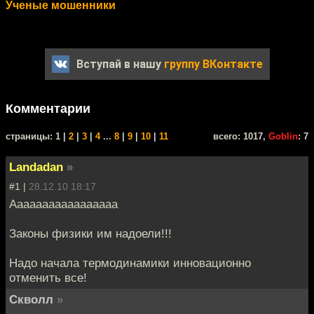
Ученые мошенники
Вступай в нашу
группу ВКонтакте
Комментарии
cтраницы: 1 |
2
|
3
|
4
...
8
|
9
|
10
|
11
всего: 1017,
Goblin
: 7
Landadan
»
#1 |
28.12.10 18:17
Ааааааааааааааааа
Законы физики им надоели!!!
Надо начала термодинамики инновационно
отменить все!
Скволл
»