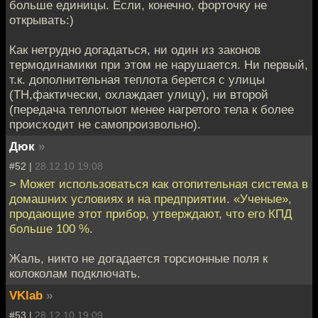
больше единицы. Если, конечно, форточку не
открывать:)
Как нетрудно догадаться, ни один из законов
термодинамики при этом не нарушается. Ни первый,
т.к. дополнительная теплота берется с улицы
(ТН,фактически, охлаждает улицу), ни второй
(передача теплотыот менее нагретого тела к более
происходит не самопроизвольно).
Дюк
»
#52 |
28.12.10 19:08
> Может использоваться как отопительная система в
домашних условиях и на предприятии. «Ученые»,
продающие этот прибор, утверждают, что его КПД
больше 100 %.
Жаль, никто не догадается торсионные поля к
колоколам подключать.
VKlab
»
#53 |
28.12.10 19:09