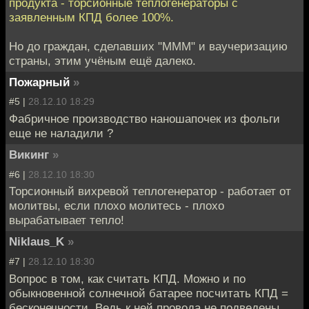
продукта - торсионные теплогенераторы с
заявленным КПД более 100%.
Но до граждан, сделавших "МММ" и ваучеризацию
страны, этим учёным ещё далеко.
Пожарный
»
#5 |
28.12.10 18:29
Фабричное производство наношапочек из фольги
еще не наладили ?
Викинг
»
#6 |
28.12.10 18:30
Торсионный вихревой теплогенератор - работает от
молитвы, если плохо молитесь - плохо
вырабатывает тепло!
Niklaus_K
»
#7 |
28.12.10 18:30
Вопрос в том, как считать КПД. Можно и по
обыкновенной солнечной батарее посчитать КПД =
бесконечности. Ведь к ней провода не подведены,