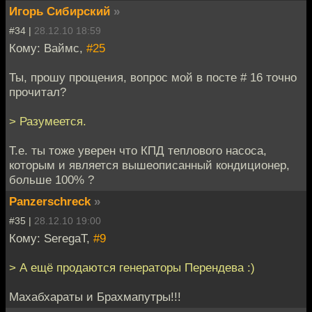
Игорь Сибирский
»
#34 |
28.12.10 18:59
Кому: Ваймс,
#25
Ты, прошу прощения, вопрос мой в посте # 16 точно
прочитал?
> Разумеется.
Т.е. ты тоже уверен что КПД теплового насоса,
которым и является вышеописанный кондиционер,
больше 100% ?
Panzerschreck
»
#35 |
28.12.10 19:00
Кому: SeregaT,
#9
> А ещё продаются генераторы Перендева :)
Махабхараты и Брахмапутры!!!