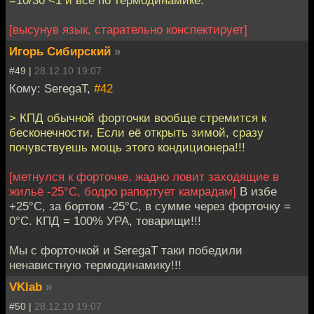
=10/30 <1 и все по термодинамике.
[высунув язык, старательно конспектирует]
Игорь Сибирский
»
#49 |
28.12.10 19:07
Кому: SeregaT,
#42
> КПД обычной форточки вообще стремится к
бесконечности. Если её открыть зимой, сразу
почувствуешь мощь этого кондиционера!!!
[метнулся к форточке, жадно ловит заходящие в
жильё -25°С, бодро рапортует камрадам]
В избе
+25°С, за бортом -25°С, в сумме через форточку =
0°С. КПД = 100% УРА, товарищи!!!
Мы с форточкой и SeregaT таки победили
ненавистную термодинамику!!!
VKlab
»
#50 |
28.12.10 19:07