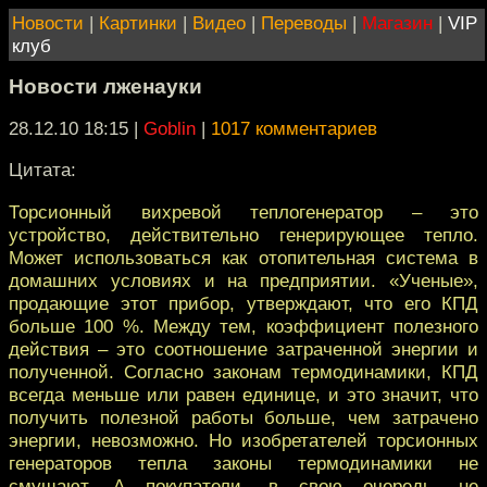
Новости
|
Картинки
|
Видео
|
Переводы
|
Магазин
|
VIP
клуб
Новости лженауки
28.12.10 18:15
|
Goblin
|
1017 комментариев
Цитата:
Торсионный вихревой теплогенератор – это
устройство, действительно генерирующее тепло.
Может использоваться как отопительная система в
домашних условиях и на предприятии. «Ученые»,
продающие этот прибор, утверждают, что его КПД
больше 100 %. Между тем, коэффициент полезного
действия – это соотношение затраченной энергии и
полученной. Согласно законам термодинамики, КПД
всегда меньше или равен единице, и это значит, что
получить полезной работы больше, чем затрачено
энергии, невозможно. Но изобретателей торсионных
генераторов тепла законы термодинамики не
смущают. А покупатели, в свою очередь, не