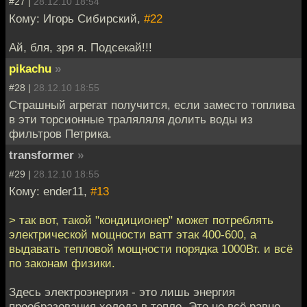
#27 |
28.12.10 18:54
Кому: Игорь Сибирский,
#22
Ай, бля, зря я. Подсекай!!!
pikachu
»
#28 |
28.12.10 18:55
Страшный агрегат получится, если заместо топлива
в эти торсионные траляляля долить воды из
фильтров Петрика.
transformer
»
#29 |
28.12.10 18:55
Кому: ender11,
#13
> так вот, такой "кондиционер" может потреблять
электрической мощности ватт этак 400-600, а
выдавать тепловой мощности порядка 1000Вт. и всё
по законам физики.
Здесь электроэнергия - это лишь энергия
преобразования холода в тепло. Это не всё равно,