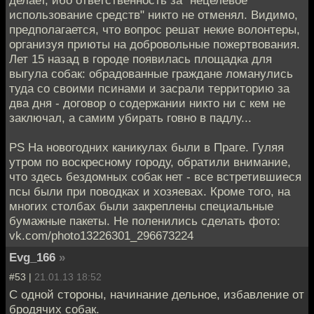
делает, ибо ответственность за "нецелевое
использование средств" никто не отменял. Видимо,
предполагается, что вопрос решат некие волонтеры,
организуя приюты на добровольные пожертвования.
Лет 15 назад в городе появилась площадка для
выгула собак: обрадованные граждане ломанулись
туда со своими псинами и засрали территорию за
два дня - договор о содержании никто ни с кем не
заключал, а самим убирать говно в падлу...
PS На новогодних каникулах были в Праге. Гуляя
утром по воскресному городу, обратили внимание,
что здесь бездомных собак нет - все встретившиеся
псы были при поводках и хозяевах. Кроме того, на
многих столбах были закреплены специальные
бумажные пакеты. Не поленились сделать фото:
vk.com/photo13226301_296673224
Evg_166
»
#53 |
21.01.13 18:52
С одной стороны, начинание дельное, избавление от
бродячих собак.