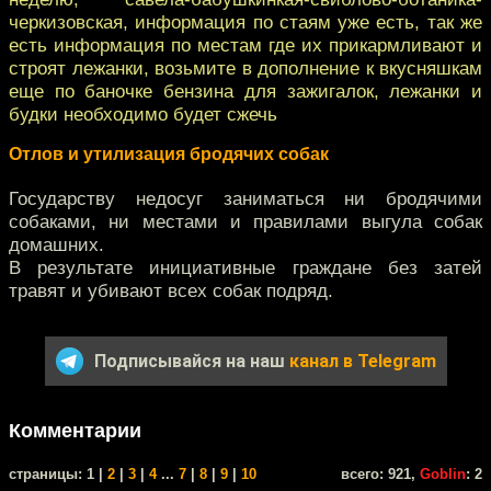
черкизовская, информация по стаям уже есть, так же
есть информация по местам где их прикармливают и
строят лежанки, возьмите в дополнение к вкусняшкам
еще по баночке бензина для зажигалок, лежанки и
будки необходимо будет сжечь
Отлов и утилизация бродячих собак
Государству недосуг заниматься ни бродячими
собаками, ни местами и правилами выгула собак
домашних.
В результате инициативные граждане без затей
травят и убивают всех собак подряд.
Подписывайся на наш
канал в Telegram
Комментарии
cтраницы: 1 |
2
|
3
|
4
...
7
|
8
|
9
|
10
всего: 921,
Goblin
: 2