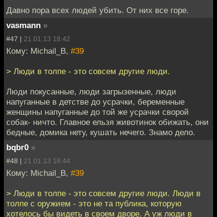
Давно пора всех людей убить. От них все горе.
vasmann
»
#47 |
21.01.13 18:42
Кому: Michail_B,
#39
> Люди в толпе - это совсем другие люди.
Люди покусанные, люди загрызенные, люди
напуганные в детстве до усрачки, беременные
женщины напуганные до той же усрачки сворой
собак- ничто. Главное ельзя животинок обижать, они
бедные, домика нету, кушать нечего. Знамо дело.
bqbr0
»
#48 |
21.01.13 18:44
Кому: Michail_B,
#39
> Люди в толпе - это совсем другие люди. Люди в
толпе с оружием - это не та публика, которую
хотелось бы видеть в своем дворе. А уж люди в