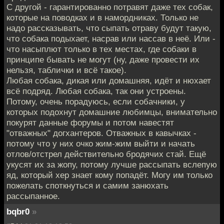
С другой - гарантированно потравят даже тех собак,
которые на поводках и в намордниках. Только не
надо рассказывать, что сыпать отраву будут такую,
что собака подыхает, насрав или нассав в неё. Или -
что насыплют только в тех местах, где собаки в
принципе бывать не могут (ну, даже провести их
нельзя, таблички и всё такое).
Любая собака, дикая или домашняя, идёт и нюхает
всё подряд. Любая собака, так они устроены.
Потому, очень порадуюсь, если собачники, у
которых подохнут домашние любимцы, внимательно
покурят данные форумы и потом навестят
"отважных" догхантеров. Отважных в кавычках -
потому что у них очко жим-жим выйти и начать
отлов/отстрел действительно бродячих стай. Ещё
укусят их за жопу, потому лучше рассыпать вслепую
яд, который хер знает кому попадёт. Могу им только
пожелать споткнуться и самим занюхать
рассыпанное.
bqbr0
»