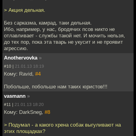
> Акция дельная.
Без сарказма, камрад, таки дельная.
Ибо, например, у нас, бродячих псов никто не
отлавливает - службы такой нет. И мочить нельзя,
до тех пор, пока эта тварь не укусит и не проявит
агрессию.
Anothervovka
»
#10 |
21.01.13 18:19
Кому: Ravid,
#4
Побольше, побольше нам таких юристов!!!
vasmann
»
#11 |
21.01.13 18:20
Кому: DarkSneg,
#8
> Подумал - а какого хрена собак выгуливают на
этих площадках?