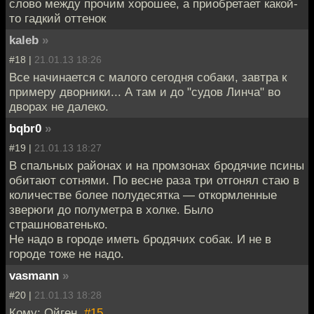
слово между прочим хорошее, а приобретает какой-
то гадкий оттенок
kaleb
»
#18 |
21.01.13 18:26
Все начинается с малого сегодня собаки, завтра к
примеру дворники... А там и до "судов Линча" во
дворах не далеко.
bqbr0
»
#19 |
21.01.13 18:27
В спальных районах и на промзонах бродячие псины
обитают сотнями. По весне раза три отгонял стаю в
количестве более полудесятка — откормленные
зверюги до полуметра в холке. Было
страшноватенько.
Не надо в городе иметь бродячих собак. И не в
городе тоже не надо.
vasmann
»
#20 |
21.01.13 18:28
Кому: Ойген,
#15