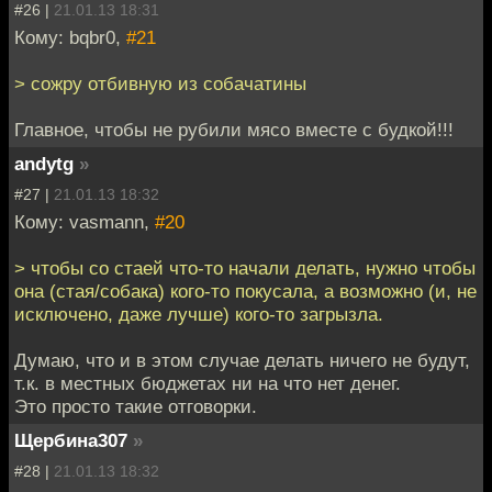
#26 |
21.01.13 18:31
Кому: bqbr0,
#21
> сожру отбивную из собачатины
Главное, чтобы не рубили мясо вместе с будкой!!!
andytg
»
#27 |
21.01.13 18:32
Кому: vasmann,
#20
> чтобы со стаей что-то начали делать, нужно чтобы
она (стая/собака) кого-то покусала, а возможно (и, не
исключено, даже лучше) кого-то загрызла.
Думаю, что и в этом случае делать ничего не будут,
т.к. в местных бюджетах ни на что нет денег.
Это просто такие отговорки.
Щербина307
»
#28 |
21.01.13 18:32