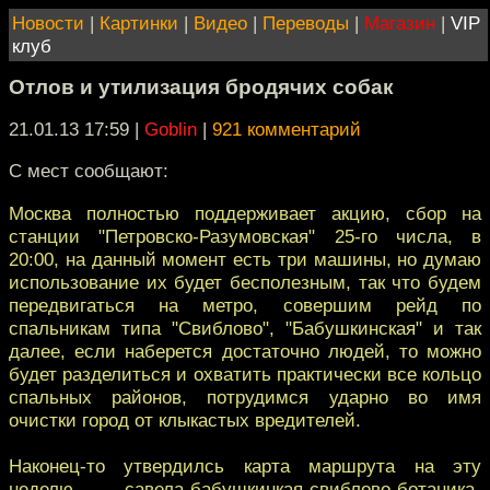
Новости
|
Картинки
|
Видео
|
Переводы
|
Магазин
|
VIP
клуб
Отлов и утилизация бродячих собак
21.01.13 17:59
|
Goblin
|
921 комментарий
С мест сообщают:
Москва полностью поддерживает акцию, сбор на
станции "Петровско-Разумовская" 25-го числа, в
20:00, на данный момент есть три машины, но думаю
использование их будет бесполезным, так что будем
передвигаться на метро, совершим рейд по
спальникам типа "Свиблово", "Бабушкинская" и так
далее, если наберется достаточно людей, то можно
будет разделиться и охватить практически все кольцо
спальных районов, потрудимся ударно во имя
очистки город от клыкастых вредителей.
Наконец-то утвердилсь карта маршрута на эту
неделю, савела-бабушкинкая-свиблово-ботаника-