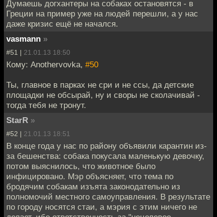
Думаешь догхантеры на собаках остановятся - в
Греции на пример уже на людей перешли, а у нас
даже кризис ещё не начался.
vasmann
»
#51 |
21.01.13 18:50
Кому: Anothervovka,
#50
Ты, главное в парках не сри и не ссы, да детские
площадки не обсырай, ну и своры не сколачивай -
тогда тебя не тронут.
StarR
»
#52 |
21.01.13 18:51
В конце года у нас по району объявили карантин из-
за бешенства: собака покусала маленькую девочку,
потом выяснилось, что животное было
инфицировано. Мэр объясняет, что тема по
бродячим собакам изъята законодательно из
полномочий местного самоуправления. В результате
по городу носятся стаи, а мэрия с этим ничего не