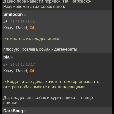
Давно пора навести порядок. На Петровско-
Разумовской этих собак вагон.
Smilodon
»
#6 |
21.01.13 18:16
Кому: Ravid,
#4
> вместе с их владельцами.
плюсую. хозяева собак - дегенераты
bia
»
#7 |
21.01.13 18:17
Кому: Ravid,
#4
> Когда читаю дела- хочется тоже организовать
отстрел собак вместе с их владельцами.
Да, владельцы собак и курильщики - те ещё
свиньи...
DarkSneg
»