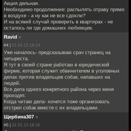
Акция дельная.
Необходимо продолжение: распылять отраву прямо
в воздухе - а ну как не все сдохли?
И на всякий случай проверить в квартирах - не
осталось ли где домашних любимцев.
Ravid
»
#4 |
21.01.13 18:14
Уже началось- предсказываю срач страниц на
четыреста.
Я тут в своей стране работаю в юридической
фирме, которая служит обвинителем в уголовных
делах против владельцев собак, напавших на
людей.
Все дела одного конкретного района через меня
проходят.
Когда читаю дела- хочется тоже организовать
отстрел собак вместе с их владельцами.
Щербина307
»
#5 |
21.01.13 18:16