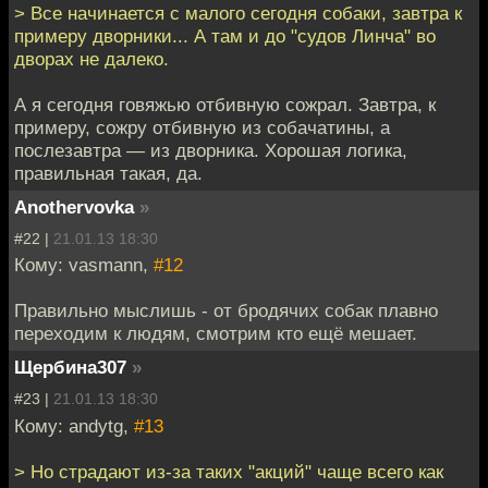
> Все начинается с малого сегодня собаки, завтра к
примеру дворники... А там и до "судов Линча" во
дворах не далеко.
А я сегодня говяжью отбивную сожрал. Завтра, к
примеру, сожру отбивную из собачатины, а
послезавтра — из дворника. Хорошая логика,
правильная такая, да.
Anothervovka
»
#22 |
21.01.13 18:30
Кому: vasmann,
#12
Правильно мыслишь - от бродячих собак плавно
переходим к людям, смотрим кто ещё мешает.
Щербина307
»
#23 |
21.01.13 18:30
Кому: andytg,
#13
> Но страдают из-за таких "акций" чаще всего как