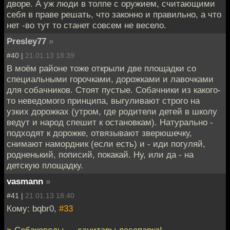
дворе. А уж люди в толпе с оружием, считающими
себя в праве решать, что законно и правильно, а что
нет -во тут то станет совсем не весело.
Presley77
»
#40 |
21.01.13 18:39
В моём районе тоже открыли две площадки со
специальными горочками, дорожками и лавочками
для собачников. Стоят пустые. Собачники из какого-
то неведомого принципа, выгуливают строго на
узких дорожках (утром, где родители детей в школу
ведут и народ спешит к остановкам). Натурально -
подходят к дорожке, отвязывают зверюшечку,
снимают намордник (если есть) и - иди погуляй,
родненький, пописий, покакай. Ну, или да - на
детскую площадку.
vasmann
»
#41 |
21.01.13 18:40
Кому: bqbr0,
#33
> Собаководы — санитары лесопарка!