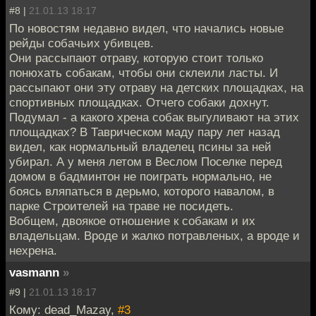
#8 |
21.01.13 18:17
По новостям недавно видел, что начались новые
рейды собачьих убивцев.
Они рассыпают отраву, которую стоит только
понюхать собакам, чтобы они склеили ласты. И
рассыпают они эту отраву на детских площадках, на
спортивных площадках. Отчего собаки дохнут.
Подумал - а какого хрена собак выгуливают на этих
площадках? В Таврическом маду пару лет назад
видел, как нормальный владелец псины за ней
убирал. А у меня летом в Веслом Поселке перед
домом в бадминтон не поиграть нормально, не
боясь вляпаться в дерьмо, которого навалом, в
парке Строителей на траве не посидеть.
Вобщем, двоякое отношение к собакам и их
владельцам. Вроде и жалко потравленых, а вроде и
нехрена.
vasmann
»
#9 |
21.01.13 18:17
Кому: dead_Mazay,
#3