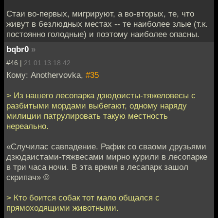
Стаи во-первых, мигрируют, а во-вторых, те, что
живут в безлюдных местах -- те наиболее злые (т.к.
постоянно голодные) и поэтому наиболее опасны.
bqbr0
»
#46 |
21.01.13 18:42
Кому: Anothervovka,
#35
> Из нашего лесопарка дзюдоисты-тяжеловесы с
разбитыми мордами выбегают, одному наряду
милиции патрулировать такую местность
нереально.
«Случилас савпадение. Рафик со сваоми друзьями
дзюдаистами-тяжвесами мирно курили в лесопарке
в три часа ночи. В эта время в лесапарк зашол
скрипач» ©
> Кто боится собак тот мало общался с
прямоходящими животными.