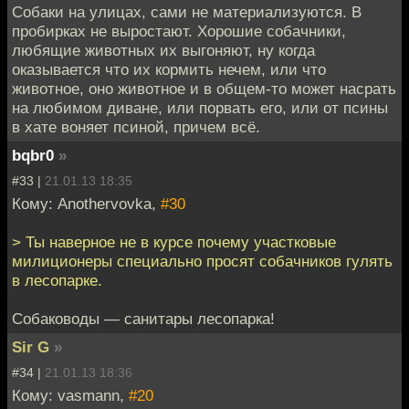
Собаки на улицах, сами не материализуются. В
пробирках не выростают. Хорошие собачники,
любящие животных их выгоняют, ну когда
оказывается что их кормить нечем, или что
животное, оно животное и в общем-то может насрать
на любимом диване, или порвать его, или от псины
в хате воняет псиной, причем всё.
bqbr0
»
#33 |
21.01.13 18:35
Кому: Anothervovka,
#30
> Ты наверное не в курсе почему участковые
милиционеры специально просят собачников гулять
в лесопарке.
Собаководы — санитары лесопарка!
Sir G
»
#34 |
21.01.13 18:36
Кому: vasmann,
#20