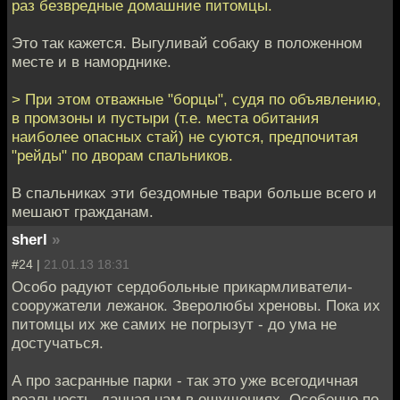
раз безвредные домашние питомцы.
Это так кажется. Выгуливай собаку в положенном
месте и в наморднике.
> При этом отважные "борцы", судя по объявлению,
в промзоны и пустыри (т.е. места обитания
наиболее опасных стай) не суются, предпочитая
"рейды" по дворам спальников.
В спальниках эти бездомные твари больше всего и
мешают гражданам.
sherl
»
#24 |
21.01.13 18:31
Особо радуют сердобольные прикармливатели-
сооружатели лежанок. Зверолюбы хреновы. Пока их
питомцы их же самих не погрызут - до ума не
достучаться.
А про засранные парки - так это уже всегодичная
реальность, данная нам в ощущениях. Особенно по