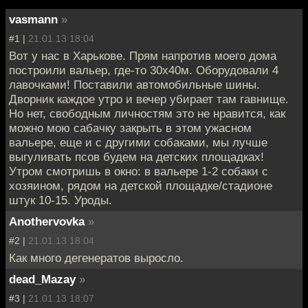
vasmann
»
#1 |
21.01.13 18:04
Вот у нас в Харькове. Прям напротив моего дома
построили вальер, где-то 30х40м. Оборудовали 4
лавочками! Поставили автомобильные шины.
Дворник каждое утро и вечер убирает там гавнище.
Но нет, свободным личностям это не нравится, как
можно мою сабачку закрыть в этом ужасном
вальере, еще и с другими собаками, мы лучше
выгуливать псов будем на детских площадках!
Утром смотришь в окно: в вальере 1-2 собаки с
хозяином, рядом на детской площадке/стадионе
штук 10-15. Уроды.
Anothervovka
»
#2 |
21.01.13 18:04
Как много дегенератов выросло.
dead_Mazay
»
#3 |
21.01.13 18:07