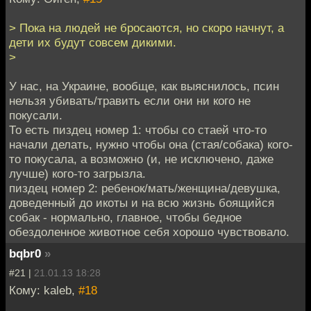
> Пока на людей не бросаются, но скоро начнут, а
дети их будут совсем дикими.
>
У нас, на Украине, вообще, как выяснилось, псин
нельзя убивать/травить если они ни кого не
покусали.
То есть пиздец номер 1: чтобы со стаей что-то
начали делать, нужно чтобы она (стая/собака) кого-
то покусала, а возможно (и, не исключено, даже
лучше) кого-то загрызла.
пиздец номер 2: ребенок/мать/женщина/девушка,
доведенный до икоты и на всю жизнь боящийся
собак - нормально, главное, чтобы бедное
обездоленное животное себя хорошо чувствовало.
bqbr0
»
#21 |
21.01.13 18:28
Кому: kaleb,
#18