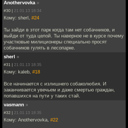
Anothervovka
»
#30 |
21.01.13 18:34
Кому: sherl,
#24
Ты зайди в этот парк когда там нет собачников, и
выйди от туда целой. Ты наверное не в курсе почему
участковые милиционеры специально просят
собачников гулять в лесопарке.
sherl
»
#31 |
21.01.13 18:35
Кому: kaleb,
#18
Все начинается с излишнего собаколюбия. И
заканчивается увечьем и даже смертью граждан,
попавшихся на пути у таких стай.
vasmann
»
#32 |
21.01.13 18:35
Кому: Anothervovka,
#22