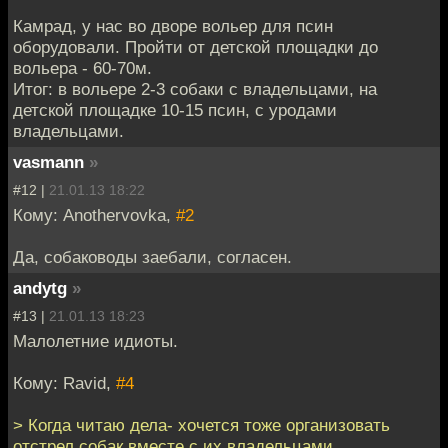
Камрад, у нас во дворе вольер для псин
оборудовали. Пройти от детской площадки до
вольера - 60-70м.
Итог: в вольере 2-3 собаки с владельцами, на
детской площадке 10-15 псин, с уродами
владельцами.
vasmann
»
#12 |
21.01.13 18:22
Кому: Anothervovka,
#2
Да, собаководы заебали, согласен.
andytg
»
#13 |
21.01.13 18:23
Малолетние идиоты.
Кому: Ravid,
#4
> Когда читаю дела- хочется тоже организовать
отстрел собак вместе с их владельцами.