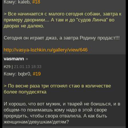
Кому: kaleb,
#18
> Все начинается с малого сегодня собаки, завтра к
примеру дворники... А там и до "судов Линча" во
дворах не далеко.
Сегодня он играет джаз, а завтра Родину продаст!!!
http://vasya-lozhkin.ru/gallery/view/646
vasmann
»
#29 |
21.01.13 18:33
Кому: bqbr0,
#19
> По весне раза три отгонял стаю в количестве
более полудесятка
И хорошо, что вот мужик, и тварей не боишься, и в
общем-то понимаешь кому надо в этой своре
прорядить, чтобы свора отвалила. А как быть
женщинам/девушкам/детям?