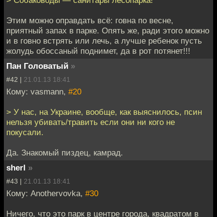
Этим можно оправдать всё: говна по весне,
приятный запах в парке. Опять же, ради этого можно
и в говно встрять или лечь, а лучше ребенок пусть
жолудь обоссаный поднимет, да в рот потянет!!!
Пан Головатый
»
#42 |
21.01.13 18:41
Кому: vasmann,
#20
> У нас, на Украине, вообще, как выяснилось, псин
нельзя убивать/травить если они ни кого не
покусали.
Да. Знакомый пиздец, камрад.
sherl
»
#43 |
21.01.13 18:41
Кому: Anothervovka,
#30
Ничего, что это парк в центре города, квадратом в