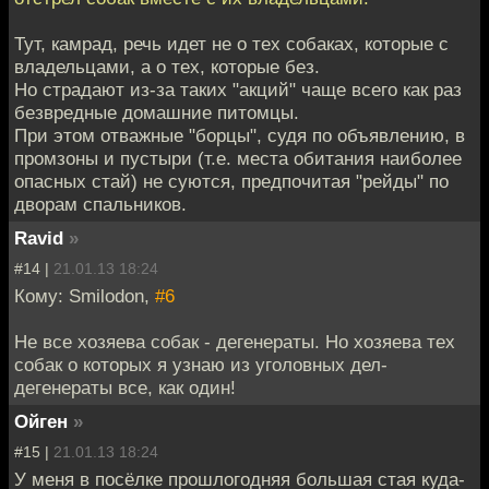
Тут, камрад, речь идет не о тех собаках, которые с
владельцами, а о тех, которые без.
Но страдают из-за таких "акций" чаще всего как раз
безвредные домашние питомцы.
При этом отважные "борцы", судя по объявлению, в
промзоны и пустыри (т.е. места обитания наиболее
опасных стай) не суются, предпочитая "рейды" по
дворам спальников.
Ravid
»
#14 |
21.01.13 18:24
Кому: Smilodon,
#6
Не все хозяева собак - дегенераты. Но хозяева тех
собак о которых я узнаю из уголовных дел-
дегенераты все, как один!
Ойген
»
#15 |
21.01.13 18:24
У меня в посёлке прошлогодняя большая стая куда-