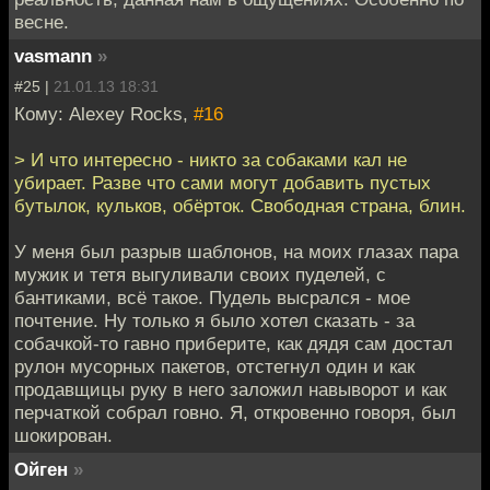
весне.
vasmann
»
#25 |
21.01.13 18:31
Кому: Alexey Rocks,
#16
> И что интересно - никто за собаками кал не
убирает. Разве что сами могут добавить пустых
бутылок, кульков, обёрток. Свободная страна, блин.
У меня был разрыв шаблонов, на моих глазах пара
мужик и тетя выгуливали своих пуделей, с
бантиками, всё такое. Пудель высрался - мое
почтение. Ну только я было хотел сказать - за
собачкой-то гавно приберите, как дядя сам достал
рулон мусорных пакетов, отстегнул один и как
продавщицы руку в него заложил навыворот и как
перчаткой собрал говно. Я, откровенно говоря, был
шокирован.
Ойген
»