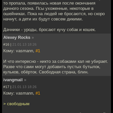
то пропала, появилась новая после окончания
дачного сезона. Псы ухоженные, некоторые в
ошейниках. Пока на людей не бросаются, но скоро
начнут, а дети их будут совсем дикими.
Дачники - уроды, бросают кучу собак и кошек.
Alexey Rocks
»
#16 |
21.01.13 18:26
Кому: vasmann,
#1
И что интересно - никто за собаками кал не убирает.
Разве что сами могут добавить пустых бутылок,
кульков, обёрток. Свободная страна, блин.
ivangmail
»
#17 |
21.01.13 18:26
Кому: vasmann,
#1
> свободным