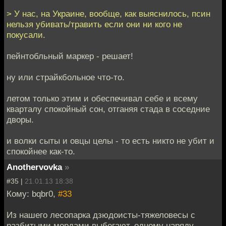
> У нас, на Украине, вообще, как выяснилось, псин
нельзя убивать/травить если они ни кого не
покусали.
пейнтобльный маркер - решает!
ну или страйкбольное что-то.
летом только этим и обеспечивал себе и всему
кварталу спокойный сон, отганяя стада в соседние
дворы.
и волки сыты и овцы целы - то есть никто не убит и
спокойнее как-то.
Anothervovka
»
#35 |
21.01.13 18:38
Кому: bqbr0,
#33
Из нашего лесопарка дзюдоисты-тяжеловесы с
разбитыми мордами выбегают, одному наряду