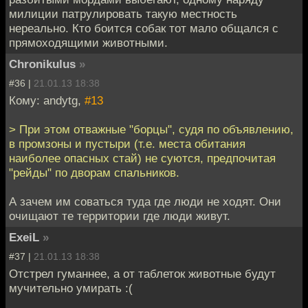
милиции патрулировать такую местность
нереально. Кто боится собак тот мало общался с
прямоходящими животными.
Chronikulus
»
#36 |
21.01.13 18:38
Кому: andytg,
#13
> При этом отважные "борцы", судя по объявлению,
в промзоны и пустыри (т.е. места обитания
наиболее опасных стай) не суются, предпочитая
"рейды" по дворам спальников.
А зачем им соваться туда где люди не ходят. Они
очищают те территории где люди живут.
ExeiL
»
#37 |
21.01.13 18:38
Отстрел гуманнее, а от таблеток животные будут
мучительно умирать :(