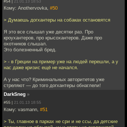
#54 |
21.01.13 18:53
Кому: Anothervovka,
#50
> Думаешь догхантеры на собаках остановятся
Я это все слышал уже десятки раз. Про
кроухантеров, про крысохантеров. Даже про
охотников слышал.
Это болезненный бред.
> - в Греции на пример уже на людей перешли, а у
нас даже кризис ещё не начался.
А у нас что? Криминальных авторитетов уже
стреляют — до того догхантеры обнаглели!
DarkSneg
»
#55 |
21.01.13 18:55
Кому: vasmann,
#51
> Ты, главное в парках не сри и не ссы, да детские