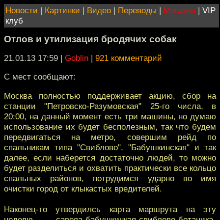
Новости
|
Картинки
|
Видео
|
Переводы
|
Магазин
|
VIP
клуб
Отлов и утилизация бродячих собак
21.01.13 17:59
|
Goblin
|
921 комментарий
С мест сообщают:
Москва полностью поддерживает акцию, сбор на
станции "Петровско-Разумовская" 25-го числа, в
20:00, на данный момент есть три машины, но думаю
использование их будет бесполезным, так что будем
передвигаться на метро, совершим рейд по
спальникам типа "Свиблово", "Бабушкинская" и так
далее, если наберется достаточно людей, то можно
будет разделиться и охватить практически все кольцо
спальных районов, потрудимся ударно во имя
очистки город от клыкастых вредителей.
Наконец-то утвердилсь карта маршрута на эту
неделю, савела-бабушкинкая-свиблово-ботаника-