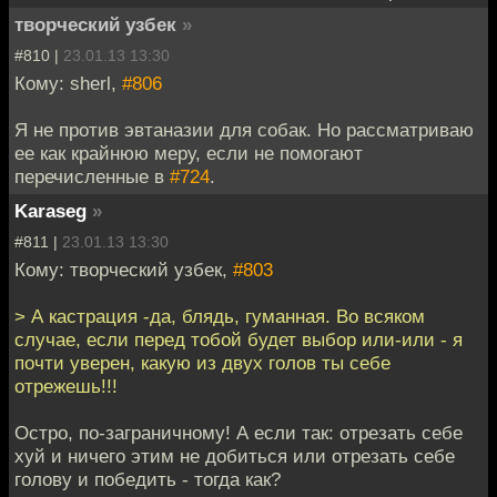
творческий узбек
»
#810 |
23.01.13 13:30
Кому: sherl,
#806
Я не против эвтаназии для собак. Но рассматриваю
ее как крайнюю меру, если не помогают
перечисленные в
#724
.
Karaseg
»
#811 |
23.01.13 13:30
Кому: творческий узбек,
#803
> А кастрация -да, блядь, гуманная. Во всяком
случае, если перед тобой будет выбор или-или - я
почти уверен, какую из двух голов ты себе
отрежешь!!!
Остро, по-заграничному! А если так: отрезать себе
хуй и ничего этим не добиться или отрезать себе
голову и победить - тогда как?