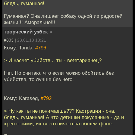
блядь, гуманная!
Гуманная? Она лишает собаку одной из радостей
жизни!!! Аморально!!!
творческий узбек
»
#803 |
23.01.13 13:21
Кому: Tanda,
#796
> И насчет убийств... ты - вегетарианец?
Нет. Но считаю, что если можно обойтись без
убийства, то лучше без него.
Кому: Karaseg,
#792
> Ну как ты не понимаешь??? Кастрация - она,
блядь, гуманная! А что детишки покусанные - да и
хрен с ними, их всего ничего на общем фоне.