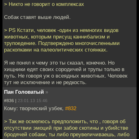
> Никто не говорит о комплексах
Собак ставят выше людей.
> PS Кстати, человек -один из немногих видов
животных, которым присущ каннибализм и
трупоедение. Подтверждено многочисленными
раскопками на палеолитических стоянках.
Я не понял к чему это ты сказал, конечно. Но
хищники едят своих сородичей и трупы только в
путь. Не говоря уж о всеядных животных. Человек
тут не исключение и не редкость.
Пан Головатый
»
#836 |
23.01.13 15:46
Кому: творческий узбек,
#832
> Так же осмелюсь предположить, что , говоря об
отсутствии эмоций при забое скотины и убийстве
бродячей собаки, ты либо преувеличиваешь, либо