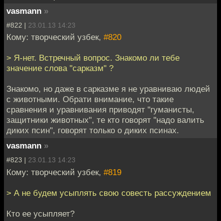
vasmann
»
#822 |
23.01.13 14:23
Кому: творческий узбек,
#820
> Я-нет. Встречный вопрос. Знакомо ли тебе
значение слова "сарказм" ?
Знакомо, но даже в сарказме я не уравниваю людей
с животными. Обрати внимание, что такие
сравнения и уравнивания приводят "гуманисты,
защитники животных", те кто говорят "надо валить
диких псин", говорят только о диких псинах.
vasmann
»
#823 |
23.01.13 14:23
Кому: творческий узбек,
#819
> А не будем усыплять свою совесть рассуждением
Кто ее усыпляет?