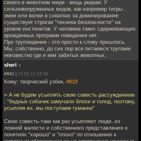
своего в животном мире - вещь редкая. У
сильновооруженных видов, как например тигры ,
змеи или волки в схватках за доминирование
существует строгая "техника безопасности" на
уровне инстинктов. У человека таких сдерживающих
врожденных программ поведения нет.
Про трупоедение - это просто к слову пришлось.
Мы, собственно, до сих пор все питаемся трупами
неизвестно где и кем забитых животных.
sherl
»
#841 |
23.01.13 18:00
Кому: творческий узбек,
#819
> А не будем усыплять свою совесть рассуждением
: "бедных собачек замучали блохи и голод, поэтому,
усыпляя их, мы поступаем гуманно"
Свою совесть-таки как раз усыпляют люди, из
ложной жалости и собственного представления о
понятиях "хорошо" и "плохо" по отношению к
животным обрекающие их на совершенно ненужные