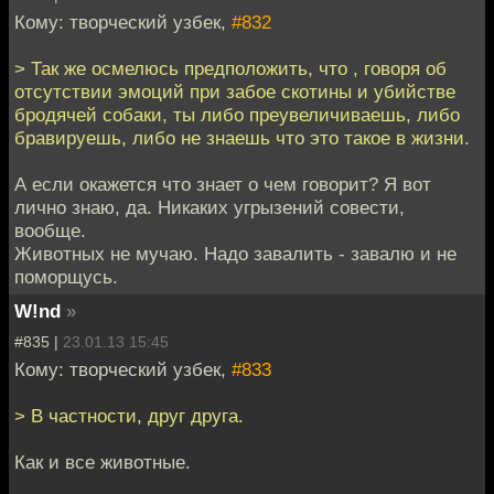
Кому: творческий узбек,
#832
> Так же осмелюсь предположить, что , говоря об
отсутствии эмоций при забое скотины и убийстве
бродячей собаки, ты либо преувеличиваешь, либо
бравируешь, либо не знаешь что это такое в жизни.
А если окажется что знает о чем говорит? Я вот
лично знаю, да. Никаких угрызений совести,
вообще.
Животных не мучаю. Надо завалить - завалю и не
поморщусь.
W!nd
»
#835 |
23.01.13 15:45
Кому: творческий узбек,
#833
> В частности, друг друга.
Как и все животные.