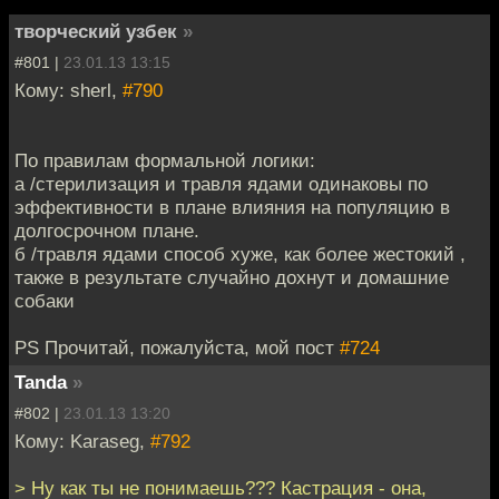
творческий узбек
»
#801 |
23.01.13 13:15
Кому: sherl,
#790
По правилам формальной логики:
a /стерилизация и травля ядами одинаковы по
эффективности в плане влияния на популяцию в
долгосрочном плане.
б /травля ядами способ хуже, как более жестокий ,
также в результате случайно дохнут и домашние
собаки
PS Прочитай, пожалуйста, мой пост
#724
Tanda
»
#802 |
23.01.13 13:20
Кому: Karaseg,
#792
> Ну как ты не понимаешь??? Кастрация - она,