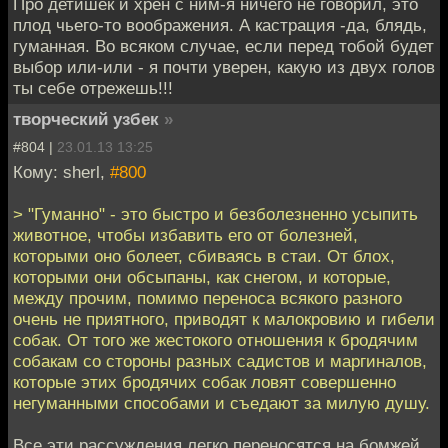
Про детишек и хрен с ним-я ничего не говорил, это
плод чьего-то воображения. А кастрация -да, блядь,
гуманная. Во всяком случае, если перед тобой будет
выбор или-или - я почти уверен, какую из двух голов
ты себе отрежешь!!!
творческий узбек
»
#804 |
23.01.13 13:25
Кому: sherl,
#800
> "Гуманно" - это быстро и безболезненно усыпить
животное, чтобы избавить его от болезней,
которыми оно болеет, сбиваясь в стаи. От блох,
которыми они обсыпаны, как снегом, и которые,
между прочим, помимо переноса всякого разного
очень не приятного, приводят к малокровию и гибели
собак. От того же жестокого отношения к бродячим
собакам со стороны разных садистов и маргиналов,
которые этих бродячих собак ловят совершенно
негуманными способами и съедают за милую душу.
Все эти рассуждения легко переносятся на бомжей.