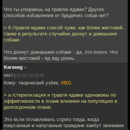
Что ты упираешь на травлю ядами? Других
способов избавления от бродячих собак нет?
> б /травля ядами способ хуже, как более жестокий ,
также в результате случайно дохнут и домашние
собаки
Что дохнут домашние собаки - да, это плохо. Что
более жестокий - яд яду рознь.
Karaseg
»
#807 |
23.01.13 13:26
Кому: творческий узбек,
#801
> a /стерилизация и травля ядами одинаковы по
эффективности в плане влияния на популяцию в
долгосрочном плане.
Это если отлавливать строго тогда, когда
покусанные и напуганные граждане заебут звонками.