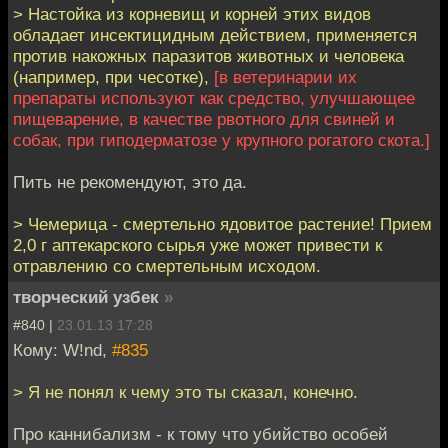
> Настойка из корневищ и корней этих видов
обладает инсектицидным действием, применяется
против накожных паразитов животных и человека
(например, при чесотке),
[в ветеринарии их
препараты используют как средство, улучшающее
пищеварение, в качестве рвотного для свиней и
собак, при гиподерматозе у крупного рогатого скота.]
Пить не рекомендуют, это да.
> Чемерица - смертельно ядовитое растение! Прием
2,0 г аптекарского сырья уже может привести к
отравлению со смертельным исходом.
творческий узбек
»
#840 |
23.01.13 17:28
Кому: W!nd,
#835
> Я не понял к чему это ты сказал, конечно.
Про каннибализм - к тому что убийство особей