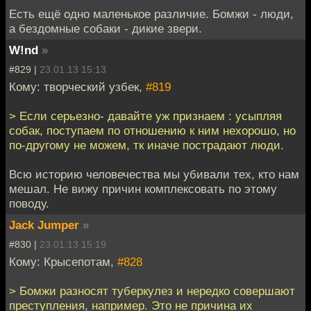
Есть ещё одно маленькое различие. Бомжи - люди,
а бездомные собаки - дикие звери.
W!nd
»
#829 |
23.01.13 15:13
Кому: творческий узбек,
#819
> Если серьезно- давайте уж признаем : усыпляя
собак, поступаем по отношению к ним нехорошо, но
по-другому не можем, тк иначе пострадают люди.
Всю историю человечества мы убивали тех, кто нам
мешал. Не вижу причин комплексовать по этому
поводу.
Jack Jumper
»
#830 |
23.01.13 15:19
Кому: Крысепотам,
#828
> Бомжи разносят туберкулез и нередко совершают
преступления, например. Это не причина их