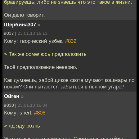
бравируешь, либо не знаешь что это такое в жизни.
Он дело говорит.
Щербина307
»
#837 |
23.01.13 16:13
Кому: творческий узбек,
#832
> Так же осмелюсь предположить
Твоё предположение неверно.
Как думаешь, забойщиков скота мучают кошмары по
ночам? Они пытаются забыться в пьяном угаре?
Ойген
»
#838 |
23.01.13 16:34
Кому: sherl,
#806
> яд яду рознь
Этот называется чемерица. Спиртовая настойка.