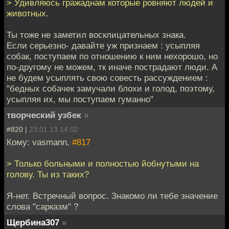
> Удивляюсь гражаднам которые ровняют людей и
животных.
Ты тоже не заметил восклицательных знака.
Если серьезно- давайте уж признаем : усыпляя
собак, поступаем по отношению к ним нехорошо, но
по-другому не можем, тк иначе пострадают люди. А
не будем усыплять свою совесть рассуждением :
"бедных собачек замучали блохи и голод, поэтому,
усыпляя их, мы поступаем гуманно"
творческий узбек
»
#820 |
23.01.13 14:02
Кому: vasmann,
#817
> Только больными и полностью йобнутыми на
голову. Ты из таких?
Я-нет. Встречный вопрос. Знакомо ли тебе значение
слова "сарказм" ?
Щербина307
»