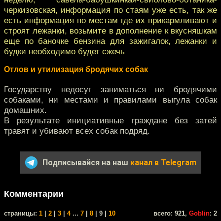
черкизовская, информация по стаям уже есть, так же
есть информация по местам где их прикармливают и
строят лежанки, возьмите в дополнение к вкусняшкам
еще по баночке бензина для зажигалок, лежанки и
будки необходимо будет сжечь
Отлов и утилизация бродячих собак
Государству недосуг заниматься ни бродячими
собаками, ни местами и правилами выгула собак
домашних.
В результате инициативные граждане без затей
травят и убивают всех собак подряд.
Подписывайся на наш
канал в Telegram
Комментарии
cтраницы:
1
|
2
|
3
|
4
...
7
|
8
| 9 |
10
всего: 921,
Goblin
: 2