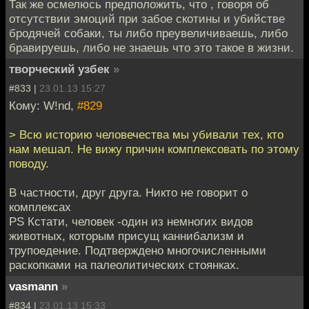
Так же осмелюсь предположить, что , говоря об
отсутствии эмоций при забое скотины и убийстве
бродячей собаки, ты либо преувеличиваешь, либо
бравируешь, либо не знаешь что это такое в жизни.
творческий узбек
»
#833 |
23.01.13 15:27
Кому: W!nd,
#829
> Всю историю человечества мы убивали тех, кто
нам мешал. Не вижу причин комплексовать по этому
поводу.
В частности, друг друга. Никто не говорит о
комплексах
PS Кстати, человек -один из немногих видов
животных, которым присущ каннибализм и
трупоедение. Подтверждено многочисленными
раскопками на палеолитических стоянках.
vasmann
»
#834 |
23.01.13 15:33