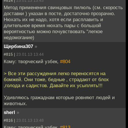
#814 |
23.01.13 13:43
Метод применения свинцовых пилюль (см. скорость
доставки ) указан в посте, достаточно прозрачно.
Нюхать их не надо, хотя если расплавить и
длительное время нюхать пары с большой
вероятностью можно почувствовать "легкое
недомогание)
Щербина307
»
#815 |
23.01.13 13:44
Кому: творческий узбек,
#804
> Все эти рассуждения легко переносятся на
бомжей. Они тоже, бедные , страдают от блох
,голода и садистов. Давайте их усыплять!!!
Удивляюсь гражаднам которые ровняют людей и
животных.
sherl
»
#816 |
23.01.13 13:48
Кому: творческий узбек,
#813