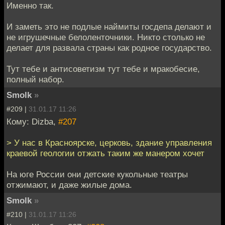
Именно так.
И заметь это не подлые наймиты госдепа делают и
не игрушечные белоленточники. Никто столько не
делает для развала страны как родное государство.
Тут тебе и антисоветизм тут тебе и мракобесие,
полный набор.
Smolk
»
#209 |
31.01.17 11:26
Кому: Dizba,
#207
> У нас в Красноярске, церковь, здание управления
краевой геологии отжать таким же манером хочет
На юге России они детские кукольные театры
отжимают, и даже жилые дома.
Smolk
»
#210 |
31.01.17 11:26