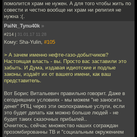
помолится храм не нужен. А для того чтобы жить по
совести и честно вообще ни храм ни религия не
нужна :(.
PaiNt_Tynu40k
»
#214 |
31.01.17 11:28
Кому: Sha-Yulin,
#105
> А зачем именно нефте-газо-добытчиков?
Настоящая власть - вы. Просто вас заставили это
забыть. И Дума, издавая идиотские и подлые
законы, издаёт их от вашего имени, как ваш
представитель.
Вот Борис Витальевич правильно говорит. Даже в
сегодняшних условиях - мы можем "не заносить
денег" РПЦ через эти околохрамные услуги, если
это будет делать как можно больше людей - не
будет таких сказочных прибылей..
Очнитесь, сейчас множество наших сограждан
прозомбированны ТВ и "социальным окружением