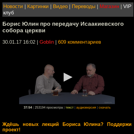
Новости
|
Картинки
|
Видео
|
Переводы
|
Магазин
|
VIP
клуб
Борис Юлин про передачу Исаакиевского
собора церкви
30.01.17 16:02
|
Goblin
|
609 комментариев
37:54
|
253194 просмотра
|
текст
|
аудиоверсия
|
скачать
Ждёшь новых лекций Бориса Юлина? Поддержи
проект!