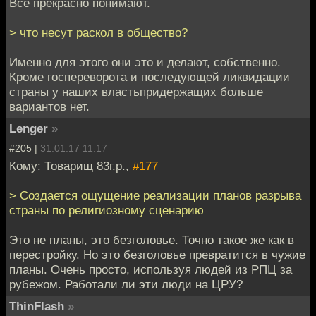
Все прекрасно понимают.
> что несут раскол в общество?
Именно для этого они это и делают, собственно.
Кроме госпереворота и последующей ликвидации
страны у наших властьпридержащих больше
вариантов нет.
Lenger
»
#205 |
31.01.17 11:17
Кому: Товарищ 83г.р.,
#177
> Создается ощущение реализации планов разрыва
страны по религиозному сценарию
Это не планы, это безголовье. Точно такое же как в
перестройку. Но это безголовье превратится в чужие
планы. Очень просто, используя людей из РПЦ за
рубежом. Работали ли эти люди на ЦРУ?
ThinFlash
»