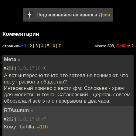
Подписывайся на канал в
Дзен
Комментарии
cтраницы:
1
|
2
| 3 |
4
|
5
|
6
|
7
всего: 609,
Goblin
: 2
Мета
»
#201 |
31.01.17 10:46
А вот интересно те кто это затеял не понимают, что
несут раскол в общество?
Интересный пример с вести фм: Соловьев - храм
для молитвы и точка, Сатановский - церковь совсем
оборзела.И всё это с перерывом в два часа.
RTAsumm
»
#202 |
31.01.17 10:47
Кому: Tartilla,
#116