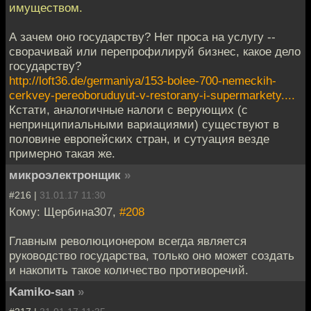
имуществом.
А зачем оно государству? Нет проса на услугу --
сворачивай или перепрофилируй бизнес, какое дело
государству?
http://loft36.de/germaniya/153-bolee-700-nemeckih-
cerkvey-pereoboruduyut-v-restorany-i-supermarkety....
Кстати, аналогичные налоги с верующих (с
непринципиальными вариациями) существуют в
половине европейских стран, и сутуация везде
примерно такая же.
микроэлектронщик
»
#216 |
31.01.17 11:30
Кому: Щербина307,
#208
Главным революционером всегда является
руководство государства, только оно может создать
и накопить такое количество противоречий.
Kamiko-san
»