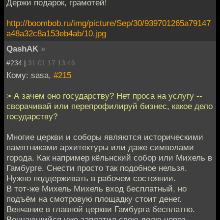
Держи подарок, грамотей!
http://boombob.ru/img/picture/Sep/30/939701265a79147
a48a32c8a153eb4ab/10.jpg
QashAK
»
#234 |
31.01.17 13:46
Кому: sasa,
#215
> А зачем оно государству? Нет проса на услугу --
сворачивай или перепрофилируй бизнес, какое дело
государству?
Многие церкви и соборы являются историческими
памятниками архитектуры или даже символами
города. Как например кёльнский собор или Михель в
Гамбурге. Снести просто так подобное нельзя.
Нужно поддерживать в рабочем состоянии.
В тот-же Михель Михель вход бесплатный, но
подъём на смотровую площадку стоит денег.
Венчание в главной церкви Гамбурга бесплатно.
Венчающийся уже заплатил свою долю через