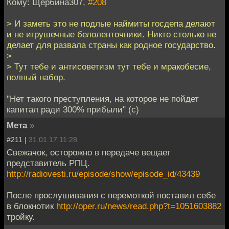
Кому: Щербина307,
#208
> И заметь это не подлые наймиты госдепа делают
и не игрушечные белоленточники. Никто столько не
делает для развала страны как родное государство.
>
> Тут тебе и антисоветизм тут тебе и мракобесие,
полный набор.
"Нет такого преступления, на которое не пойдет
капитал ради 300% прибыли" (с)
Мета
»
#211 |
31.01.17 11:28
Свежачок, осторожно в передаче вещает
представитель РПЦ.
http://radiovesti.ru/episode/show/episode_id/43439
После прослушивания с перемоткой поставил себе
в блокнотик
http://oper.ru/news/read.php?t=1051603882
тройку.