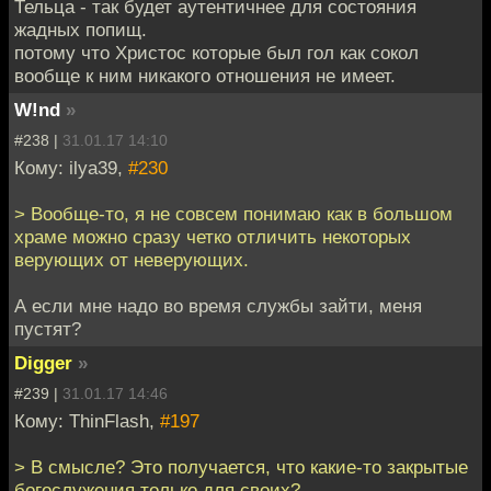
Тельца - так будет аутентичнее для состояния
жадных попищ.
потому что Христос которые был гол как сокол
вообще к ним никакого отношения не имеет.
W!nd
»
#238 |
31.01.17 14:10
Кому: ilya39,
#230
> Вообще-то, я не совсем понимаю как в большом
храме можно сразу четко отличить некоторых
верующих от неверующих.
А если мне надо во время службы зайти, меня
пустят?
Digger
»
#239 |
31.01.17 14:46
Кому: ThinFlash,
#197
> В смысле? Это получается, что какие-то закрытые
богослужения только для своих?