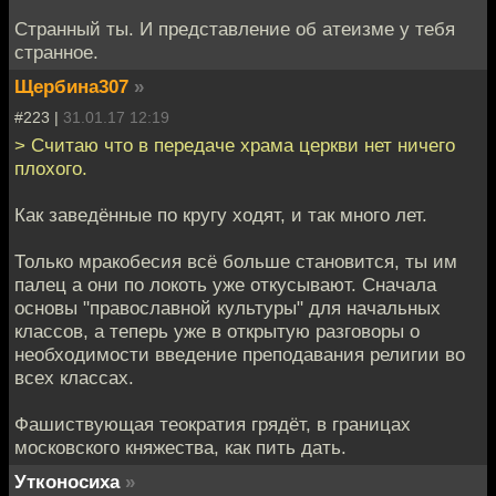
Странный ты. И представление об атеизме у тебя
странное.
Щербина307
»
#223 |
31.01.17 12:19
> Считаю что в передаче храма церкви нет ничего
плохого.
Как заведённые по кругу ходят, и так много лет.
Только мракобесия всё больше становится, ты им
палец а они по локоть уже откусывают. Сначала
основы "православной культуры" для начальных
классов, а теперь уже в открытую разговоры о
необходимости введение преподавания религии во
всех классах.
Фашиствующая теократия грядёт, в границах
московского княжества, как пить дать.
Утконосиха
»