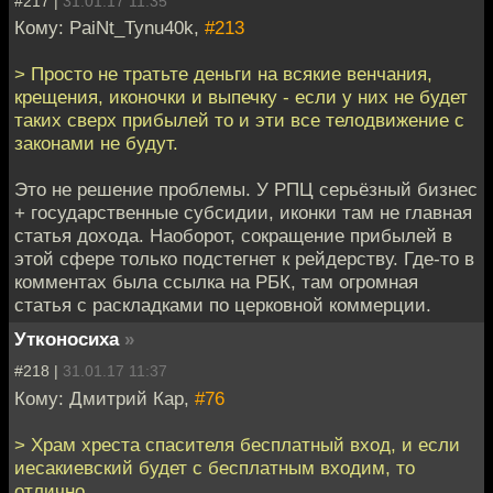
#217 |
31.01.17 11:35
Кому: PaiNt_Tynu40k,
#213
> Просто не тратьте деньги на всякие венчания,
крещения, иконочки и выпечку - если у них не будет
таких сверх прибылей то и эти все телодвижение с
законами не будут.
Это не решение проблемы. У РПЦ серьёзный бизнес
+ государственные субсидии, иконки там не главная
статья дохода. Наоборот, сокращение прибылей в
этой сфере только подстегнет к рейдерству. Где-то в
комментах была ссылка на РБК, там огромная
статья с раскладками по церковной коммерции.
Утконосиха
»
#218 |
31.01.17 11:37
Кому: Дмитрий Кар,
#76
> Храм хреста спасителя бесплатный вход, и если
иесакиевский будет с бесплатным входим, то
отлично.