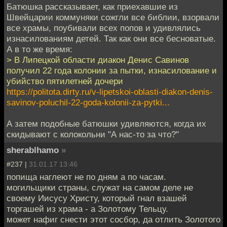
Батюшка рассказывает, как приехавшие из
Швейцарии коммуняки сожгли все библии, взорвали
все храмы, поубивали всех попов и удивлялись
изнасилованиям детей. Так как они все бесноватые.
А в то же время:
> В Липецкой области диакон Денис Савинов
получил 22 года колонии за пытки, изнасилование и
убийство пятилетней дочери
https://politota.dirty.ru/v-lipetskoi-oblasti-diakon-denis-
savinov-poluchil-22-goda-kolonii-za-pytki...
А затем подобные батюшки удивляются, когда их
скидывают с колокольни "А нас-то за что?"
sherablhamo
»
#237 |
31.01.17 13:46
попища наглеют не по дням а по часам.
могильщики страны, служат на самом деле не
своему Иисусу Христу, который гнал взашей
торгашей из храма - а Золотому Тельцу.
может нафиг снести этот сосбор, да отлить Золотого