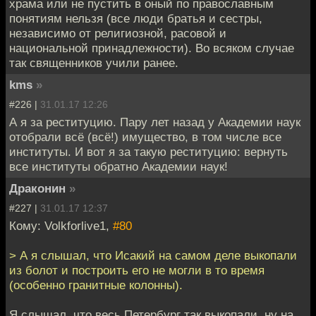
храма или не пустить в оный по православным
понятиям нельзя (все люди братья и сестры,
независимо от религиозной, расовой и
национальной принадлежности). Во всяком случае
так священников учили ранее.
kms
»
#226 |
31.01.17 12:26
А я за реституцию. Пару лет назад у Академии наук
отобрали всё (всё!) имущество, в том числе все
институты. И вот я за такую реституцию: вернуть
все институты обратно Академии наук!
Драконин
»
#227 |
31.01.17 12:37
Кому: Volkforlive1,
#80
> А я слышал, что Исакий на самом деле выкопали
из болот и построить его не могли в то время
(особенно гранитные колонны).
Я слышал, что весь Петербург так выкопали, ну на