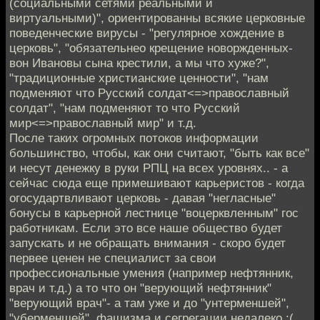
(социальными сетями реальными и
виртуальными)", ориентированны всякие церковные
поведенческие вирусы - "регулярное хождение в
церковь", "обязательнео крещение новоржденных-
вон Ивановы сына крестили, а мы что хуже?",
"традиционные христианские ценности", "нам
подменяют что Русский солдат<=>православный
солдат", "нам подменяют то что Русский
мир<=>православный мир" и т.д.
После таких огромных потоков информации
большинство, чтобы, как они считают, "быть как все"
и несут денежку в руки РПЦ на всех уровнях.. - а
сейчас сюда еще примешивают карьеристов - когда
огосудартвливают церковь - давая "негласные"
бонусы в карьерной лестнице "воцерквленным" гос
работникам. Если это все наше общество будет
запускать и не обращать внимания - скоро будет
первее ценен не специалист за свои
профессиональные умения (например нефтянник,
врач и т.д.) а то что он "верующий нефтянник"
"верующий врач"- а там уже и до "унтерменшей",
"уберменшей", фашизма и сегрегации недалеко :(..