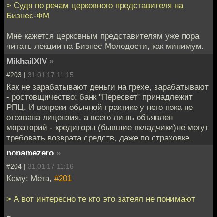
> Судя по речам церковного представителя на
Бизнес-ФМ
Мне кажется церковным представителям уже пора
читать лекции на Бизнес Молодости, как минимум.
MikhailXIV
»
#203 |
31.01.17 11:15
Как не зарабатывают деньги на грехе, зарабатывают
- ростовщичество: банк "Пересвет" принадлежит
РПЦ. И вопреки обычной практике у него пока не
отозвана лицензия, а всего лишь объявлен
мораторий - кредиторы (бывшие вкладчики)не могут
требовать возврата средств, даже по страховке.
nonamezero
»
#204 |
31.01.17 11:16
Кому: Мета,
#201
> А вот интересно те кто это затеял не понимают