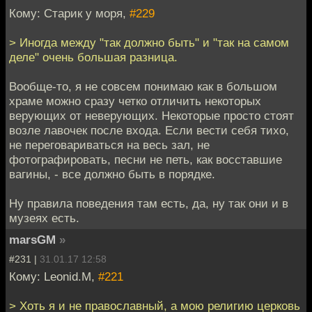
Кому: Старик у моря,
#229
> Иногда между "так должно быть" и "так на самом
деле" очень большая разница.
Вообще-то, я не совсем понимаю как в большом
храме можно сразу четко отличить некоторых
верующих от неверующих. Некоторые просто стоят
возле лавочек после входа. Если вести себя тихо,
не переговариваться на весь зал, не
фотографировать, песни не петь, как восставшие
вагины, - все должно быть в порядке.
Ну правила поведения там есть, да, ну так они и в
музеях есть.
marsGM
»
#231 |
31.01.17 12:58
Кому: Leonid.M,
#221
> Хоть я и не православный, а мою религию церковь