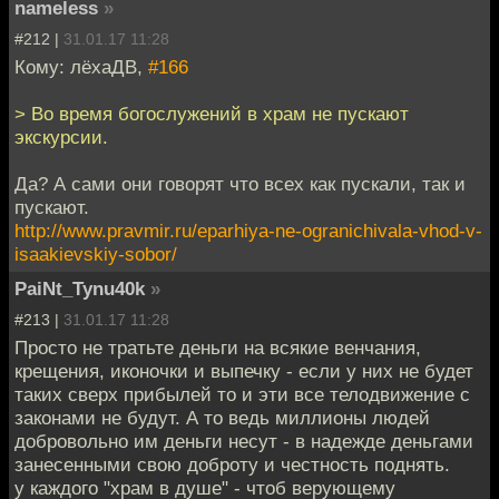
nameless
»
#212 |
31.01.17 11:28
Кому: лёхаДВ,
#166
> Во время богослужений в храм не пускают
экскурсии.
Да? А сами они говорят что всех как пускали, так и
пускают.
http://www.pravmir.ru/eparhiya-ne-ogranichivala-vhod-v-
isaakievskiy-sobor/
PaiNt_Tynu40k
»
#213 |
31.01.17 11:28
Просто не тратьте деньги на всякие венчания,
крещения, иконочки и выпечку - если у них не будет
таких сверх прибылей то и эти все телодвижение с
законами не будут. А то ведь миллионы людей
добровольно им деньги несут - в надежде деньгами
занесенными свою доброту и честность поднять.
у каждого "храм в душе" - чтоб верующему