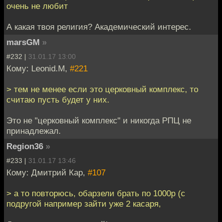
очень не любит
А какая твоя религия? Академический интерес.
marsGM
»
#232 |
31.01.17 13:00
Кому: Leonid.M,
#221
> тем не менее если это церковный комплекс, то
считаю пусть будет у них.
Это не "церковный комплекс" и никогда РПЦ не
принадлежал.
Region36
»
#233 |
31.01.17 13:46
Кому: Дмитрий Кар,
#107
> а то повторюсь, обарзели брать по 1000р (с
подругой например зайти уже 2 касаря,