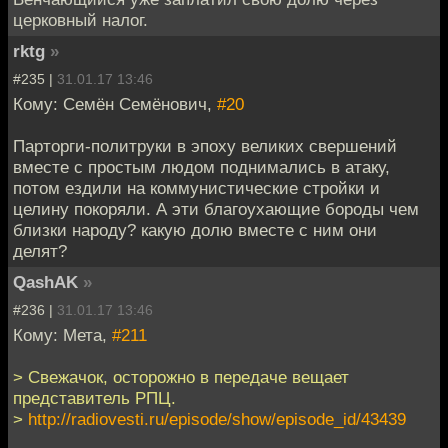
церковный налог.
rktg
»
#235 |
31.01.17 13:46
Кому: Семён Семёнович,
#20
Парторги-политруки в эпоху великих свершений
вместе с простым людом поднимались в атаку,
потом ездили на коммунистические стройки и
целину покоряли. А эти благоухающие бороды чем
близки народу? какую долю вместе с ним они
делят?
QashAK
»
#236 |
31.01.17 13:46
Кому: Мета,
#211
> Свежачок, осторожно в передаче вещает
представитель РПЦ.
>
http://radiovesti.ru/episode/show/episode_id/43439