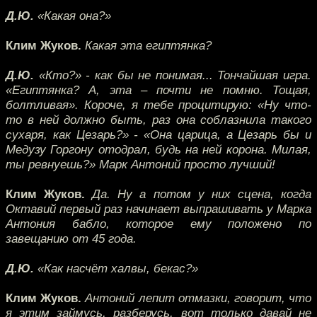
Д.Ю.
«Какая она?»
Клим Жуков.
Какая эта египтянка?
Д.Ю.
«Кто?» - как бы не понимая... Тончайшая игра.
«Египтянка? А, эта – почти не помню. Тощая,
болтливая». Короче, я тебе процитирую: «Ну что-
то в ней должно быть, раз она соблазнила такого
сухаря, как Цезарь?» - «Она царица, а Цезарь бы и
Медузу Горгону отодрал, будь на ней корона. Милая,
ты ревнуешь?» Марк Антоний просто лучший!
Клим Жуков.
Да. Ну а потом у них сцена, когда
Октавий первый раз начинает выпрашивать у Марка
Антония бабло, которое ему положено по
завещанию от 45 года.
Д.Ю.
«Как насчёт халвы, бекас?»
Клим Жуков.
Антоний лепит отмазки, говорит, что
я этим займусь, разберусь, вот только давай не