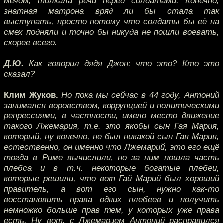
мечом, толкала речи перед солдатами. Конечно,
знатная матрона вряд ли бы стала так
выступать, просто потому что солдаты бы её на
смех подняли и точно бы никуда не пошли воевать,
скорее всего.
Д.Ю.
Как говорил дядя Джон: что это? Кто это
сказал?
Клим Жуков.
Но пока мы сейчас в 44 году, Антоний
занимался воровством, коррупцией и политическими
репрессиями, в частности, имело место движение
такого Лжемария, т.е. это якобы сын Гая Мария,
который, ну конечно, не был никакой сын Гая Мария,
естественно, он именно что Лжемарий, это его ещё
тогда в Риме вычислили, но за ним пошла часть
плебса и в т.ч. некоторые богатые плебеи,
которые решили, что вот Гай Марий был хороший
правитель, а вот его сын, нужно как-то
восстановить права одних плебеев и получить
немножко больше прав тем, у которых уже права
есть. Ну вот, с Лжемарием Антоний расправился