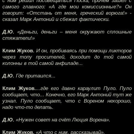
с ним решил посовещаться Поска, причём зашёл с
самого главного: «А где мои комиссионные?» Он
говорит: «Отстань от меня, греческий ворюга!» -
сказал Марк Антоний и сбежал фактически.
Д.Ю.
«Деньги, деньги – меня окружают сплошные
стяжатели!»
Клим Жуков.
И он, пробиваясь при помощи ликторов
через топу просителей, доходит до той самой
колонны в той самой анфиладе...
Д.Ю.
Где притаился...
Клим Жуков.
...где его давно караулит Пуло. Пуло
сообщает, что... Конечно, его Марк Антоний тут же
узнал. Пуло сообщает, что с Вореном нехорошо,
надо что-то делать.
Д.Ю.
«Нужен совет на счёт Люция Ворена».
Клим Жуков.
«А что с ним, рассказывай».