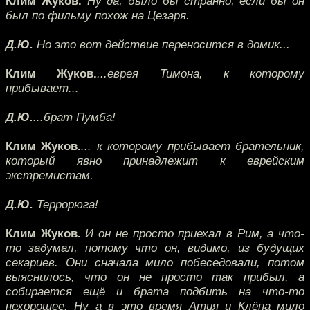
Клим Жуков.
Ну да, было бы странно, если бы он
был по фильму похож на Цезаря.
Д.Ю.
Но это вот действие переносится в домик...
Клим Жуков.
...еврея Тимона, к которому
прибывает...
Д.Ю.
...брат Пумба!
Клим Жуков.
... к которому прибывает брательник,
который явно принадлежит к еврейским
экстремистам.
Д.Ю.
Террорюга!
Клим Жуков.
И он не просто приехал в Рим, а что-
то задумал, потому что он, видимо, из будущих
секариев. Они сначала мило побеседовали, потом
выяснилось, что он не просто так прибыл, а
собирается ещё и брата подбить на что-то
нехорошее. Ну а в это время Атия и Клёпа мило