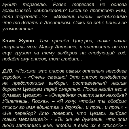
губит торговлю. Разве торговля не основа
гражданской добродетели? Сколько протянет Рим,
если торговля...?» - «Можешь идти». «Необходимо
что-то делать в Авентином. Сами по себе банды не
угомонятся».
Клим Жуков.
Там пришёл Цицерон, тоже начал
сверлить мозг Марку Антонию, в частности он его
ещё грузит на тему выборов на следующий год,
подаёт ему список, тот глядит...
Д.Ю.
«Похоже, это список самых отпетых негодяев
города». - «Очень смешно! Это список кандидатов
на предстоящие выборы, составленный нашим
дорогим Цезарем перед смертью. Поска нашёл его в
бумагах Цезаря». – «Очередная счастливая находка?
Удивляешь, Поска». – «Я хочу, чтобы ты одобрил
список во имя единства и дружбы, и проч., и проч.» -
«Не перебор? Кто поверит, что Цезарь выбрал
таких мерзавцев?» - «Ты же не думаешь, что эти
люди заплатили мне, чтобы я внёс их в список?» -