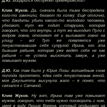
Д.Ю.
Воцарился беспредел древнеримский?
Клим Жуков.
Да, сначала была тьма беспредела:
кого-то замочили, бегают по холму. Ещё отлично,
что бандиты убили какого-то молодого человека,
убегают, тут же ходит старушка, которая
говорит, что зло внутри, и тут же выходит Пуло с
ведром говна, отгоняет её и выливает говно на
улицу – во! Тут же появляется уже
почувствовавшая себя супругой Ирина, его эта
бывшая рабыня, которая уже ведёт себя не как
рабыня – не успела выскочить замуж, а уже
помыкает мужем.
Д.Ю.
Как там было у Юрия Лозы: волшебным сном
полгода пролетело, едва себя почувствовав женой,
моя Джульетта высунула жало – я понял, что
связался с Сатаной.
Клим Жуков.
Ну вот, Ирина там уже помыкает
мужем, говорит, что тебе нужно поговорить с ним,
имея в виду Люция Ворена, который отдыхает на