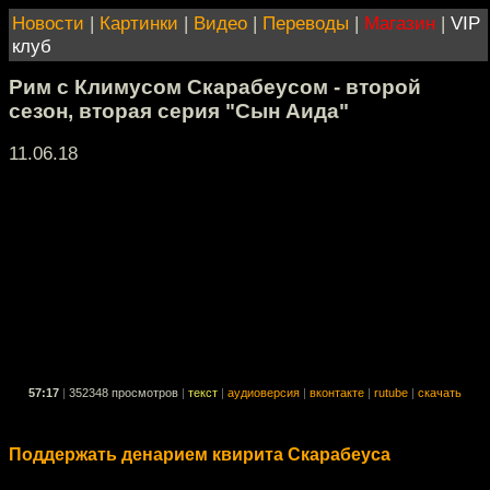
Новости
|
Картинки
|
Видео
|
Переводы
|
Магазин
|
VIP
клуб
Рим с Климусом Скарабеусом - второй
сезон, вторая серия "Сын Аида"
11.06.18
57:17
|
352348 просмотров
|
текст
|
аудиоверсия
|
вконтакте
|
rutube
|
скачать
Поддержать денарием квирита Скарабеуса