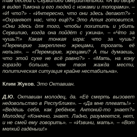
там беседа с Сервилией омерзительной. «А во дворе
я видел Тимона и его людей с ножами и топорами». –
«И что?» - «Интересно, что они здесь делают?» -
«Охраняют нас, что ещё?» Это Атия готовится.
«Они здесь для того, чтобы похитить и убить
Сервилию, когда она пойдёт с ужина». – «Что за
чушь?!» Какая тонкая игра: что за чушь?
«Перемирие закреплено жрецами, трогать её
нельзя». – «Перемирие, жрецами? А ты думаешь,
что этой суке не всё равно?» - «Мать, на кону
гораздо больше, чем твоя жажда мести,
политическая ситуация крайне нестабильна».
Клим Жуков.
Это Октавиан.
Д.Ю.
Октавиан молодец, да. «Её смерть вызовет
недовольство в Республике». – «Да мне плевать!» -
«Ведёшь себя, как ребёнок. Антоний-то знает?»
Молодец! «Конечно, знает. Ладно, разумеется, нет,
и не смей ему говорить». – «Извини, мать». – «Вот
мелкий гадёныш!»