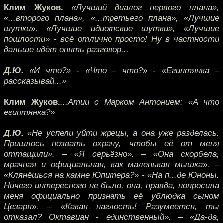
Клим Жуков.
«Лучший диалог первого плана»,
«...второго плана», «...третьего плана», «Лучшие
шутки», «Лучшие идиотские шутки», «Лучшие
пошлости» - всё отлично просто! Ну в частности
дальше идёт опять разговор...
Д.Ю.
«И что?» - «Что – что?» - «Египтянка –
рассказывай...»
Клим Жуков.
...Атии с Марком Антонием: «А что
египтянка?»
Д.Ю.
«Не успели уйти жрецы, а она уже разделась.
Пришлось позвать охрану, чтобы её от меня
оттащили». – «Я серьёзно». – «Она скорбела,
мрачная и официальная, как маленькая мышка». –
«Клянёшься на камне Юпитера?» - «На п...де Юноны.
Ничего интересного не было, она, правда, попросила
меня официально признать её ублюдка сыном
Цезаря». – «Какая наглость! Разумеется, ты
отказал? Октавиан - единственный». – «Да-да,