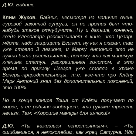
Д.Ю.
Бабник.
Клим Жуков.
Бабник, несмотря на наличие очень
суровой законной супруги, он не против был что-
нибудь этакое отчубучить. Ну и дальше, конечно,
когда Клеопатра рассказывает в кино, что Цезарь
мёртв, надо защищать Египет, ну как я сказал, там
уже стояло 3 легиона, и Марку Антонию это не
нужно было рассказывать, потому что как минимум
клёпина статуя, раскрашенная золотом, в это
время по приказу Цезаря уже стояла в храме
Венеры-прародительницы, т.е. кое-что про Клёпу
Марк Антоний знал без дополнительных пояснений,
это 100%.
Но в конце концов Тоша от Клёпы получает по
морде, и её рабыня сообщает, что руками трогать
нельзя. Там: «Хорошие манеры для шлюхи!»
Д.Ю.
«Ты кажешься непостоянным». – «Ты
ошибаешься, я непоколебим, как жрец Сатурна. Иди