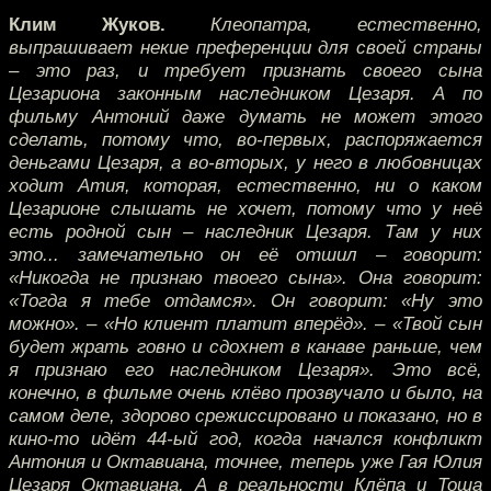
Клим Жуков.
Клеопатра, естественно,
выпрашивает некие преференции для своей страны
– это раз, и требует признать своего сына
Цезариона законным наследником Цезаря. А по
фильму Антоний даже думать не может этого
сделать, потому что, во-первых, распоряжается
деньгами Цезаря, а во-вторых, у него в любовницах
ходит Атия, которая, естественно, ни о каком
Цезарионе слышать не хочет, потому что у неё
есть родной сын – наследник Цезаря. Там у них
это... замечательно он её отшил – говорит:
«Никогда не признаю твоего сына». Она говорит:
«Тогда я тебе отдамся». Он говорит: «Ну это
можно». – «Но клиент платит вперёд». – «Твой сын
будет жрать говно и сдохнет в канаве раньше, чем
я признаю его наследником Цезаря». Это всё,
конечно, в фильме очень клёво прозвучало и было, на
самом деле, здорово срежиссировано и показано, но в
кино-то идёт 44-ый год, когда начался конфликт
Антония и Октавиана, точнее, теперь уже Гая Юлия
Цезаря Октавиана. А в реальности Клёпа и Тоша