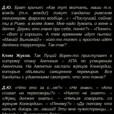
Д.Ю.
Брат кричит: «Как тут молчать, наши т.н.
вожди (т.н. вожди!) лижут сандалии римским
легионерам, фарисеи вообще...» - «Послушай, сейчас
ты в Риме, в моём доме. Мне надо думать о жене и
детях. Держи это говно при себе, понял?» - «Понял».
– «Вот и хорошо». А тем временем идут пытки:
«Макай! Вынимай!» - кого-то топят и яростно идёт
делёжка территории. Так-так?
Клим Жуков.
Так Луций Ворен-то приступает к
хитрому плану Антония – ХПА по усмирению
Авентина. На Авентин заслали жрецов Конкордии,
которые объявили священное перемирие. Все
бандиты с удивлением смотрят, что это такое?
Д.Ю.
«Что это за х...ня?» - «Не знаю». – «Кто
созвал на переговоры?» - «Никто не знает». –
«Жрец должен знать». – «Нельзя говорить со
жрецом Конкордии». – «Почему?» - «Да потому что
нельзя, дикарь ох...евший! Эти мне чужестранцы...»