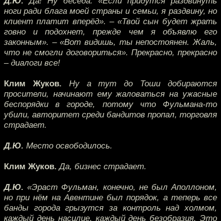
Д.Ю.
Да! Ну беседа: «Если придутся раздвинуть
ноги ради блага моей страны и семьи, я раздвину, но
клиент платит вперёд». – «Твой сын будет жрать
говно и подохнет, прежде чем я объявлю его
законным». – «Вот видишь, ты непостоянен. Жаль,
что не смогли договориться». Прекрасно, прекрасно
– диалоги все!
Клим Жуков.
Ну а тут до Тоши добираются
просители, начинают ему жаловаться на ужасные
беспорядки в городе, потому что Фульмана-то
убили, авторитет среди бандитов пропал, торговля
страдает.
Д.Ю.
Место освободилось.
Клим Жуков.
Да, бизнес страдает.
Д.Ю.
«Эраст Фульман, конечно, не был Аполлоном,
но при нём на Авентине был порядок, а теперь все
банды города грызутся за контроль над холмом,
каждый день насилие, каждый день безобразия. Это