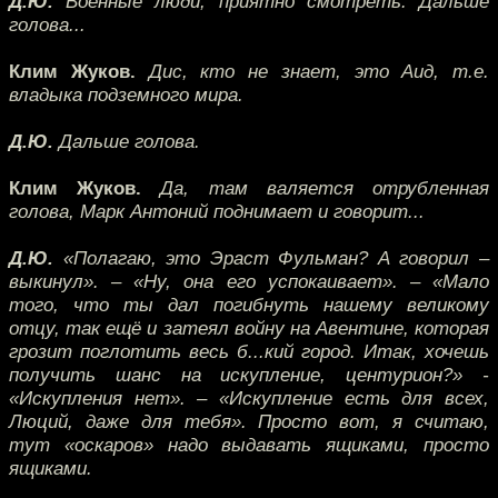
Д.Ю.
Военные люди, приятно смотреть. Дальше
голова...
Клим Жуков.
Дис, кто не знает, это Аид, т.е.
владыка подземного мира.
Д.Ю.
Дальше голова.
Клим Жуков.
Да, там валяется отрубленная
голова, Марк Антоний поднимает и говорит...
Д.Ю.
«Полагаю, это Эраст Фульман? А говорил –
выкинул». – «Ну, она его успокаивает». – «Мало
того, что ты дал погибнуть нашему великому
отцу, так ещё и затеял войну на Авентине, которая
грозит поглотить весь б...кий город. Итак, хочешь
получить шанс на искупление, центурион?» -
«Искупления нет». – «Искупление есть для всех,
Люций, даже для тебя». Просто вот, я считаю,
тут «оскаров» надо выдавать ящиками, просто
ящиками.