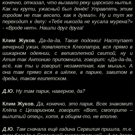
конечно, отказал, что вызвало реку царского нытья.
Как ни крути, ужасный был денёк! Управлять этим
городом не так весело, как я думал». Ну и тут же
переходит к делу: «Тебя никогда не кусала мурена?»
- «Вроде нет». Нашли друг друга!
Клим Жуков.
Да-да-да. Такие подонки! Наступает
вечерний ужин, появляется Клеопатра, вся прямо в
шикарном одеянии, с великолепной свитой, ну и
Атия так Антонию припомнила, говорит: «Да-да-да,
всё, как ты и говорил: незаметная, как мышь». А
она там прямо вся в шёлке, в парике, завитом в
дреды, таком египетском.
Д.Ю.
Ну там парик, наверное, да?
Клим Жуков.
Да, конечно, это парик. Всех знакомит
Клёпа с Цезарионом, говорит: «Вот, смотрите –
вылитый отец», хотя, в общем-то, не вполне.
Д.Ю.
Там сначала ещё гадина Сервилия пришла, т.е.