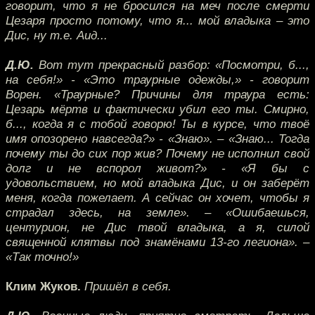
говорит, что я не бросился на меч после смерти
Цезаря просто потому, что я... мой владыка – это
Дис, ну т.е. Аид...
Д.Ю.
Вот тут прекрасный разбор: «Посмотри, б...,
на себя!» - «Это траурные одежды,» - говорит
Ворен. «Траурные? Причины для траура есть:
Цезарь мёртв и фактически убил его ты. Смирно,
б..., когда я с тобой говорю! Ты в курсе, что твоё
имя опозорено навсегда?» - «Знаю». – «Знаю... Тогда
почему ты до сих пор жив? Почему не исполнил свой
долг и не вспорол живот?» - «Я бы с
удовольствием, но мой владыка Дис, и он заберёт
меня, когда пожелает. А сейчас он хочет, чтобы я
страдал здесь, на земле». – «Ошибаешься,
центурион, не Дис твой владыка, а я, силой
священной клятвы под знамёнами 13-го легиона». –
«Так точно!»
Клим Жуков.
Пришёл в себя.