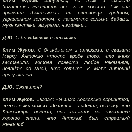
Клим Жуков.
Занудный, но там в смысле
богатства матчасти всё очень хорошо. Там она
приехала фактически на авианосце гребном,
украшенном золотом, с какими-то голыми бабами,
музыкантами, амурами, нимфами...
Д.Ю.
С блэкджеком и шлюхами.
Клим Жуков.
С блэкджеком и шлюхами, и сказала
Марку Антонию что-то вроде того, что меня
заставили, готова понести любое наказание,
делайте со мной, что хотите. И Марк Антоний
сразу сказал...
Д.Ю.
Оживился?
Клим Жуков.
Сказал: «Я знаю несколько вариантов,
чего с вами можно сделать» - и сделал, потому что
Клеопатра, видимо, или какие-то её советники
хорошо знали, что Антоний был страшный
женолюб.