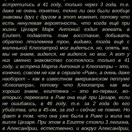
встретились в 41 году, только через 3 года, т.е.
даже не очень понятно, точно ли они были вообще
знакомы друг с другом в этот момент, потому что
есть ненулевая вероятность, что когда ещё при
жизни Цезаря Марк Антоний ездил воевать в
Египет, подавлять там восстание, добывать
обратно птолемеев трон, видимо, тогда ещё с
маленькой Клеопатрой мог видеться, но, опять же,
мы не знаем, виделся, не виделся, но мог. А вот у
них именно знакомство состоялось только в 41
году, и встреча Марта Антония и Клеопатры – это,
конечно, совсем не как в сериале «Рим», а очень даже
наоборот – как в известном американском пеплуме
«Клеопатра», потому что Клеопатра, как мы
хорошо знаем, египтянка – это во-первых, во-
вторых, переехала в Рим она ещё при Цезаре, если
не ошибаюсь, в 46 году, т.е. за 2 года до его
убийства, или в 45-ом, за год – сейчас не помню. Но
факт в том, что она уже была в Риме и жила на
вилле Цезаря. При этом в Египте стояли 3 легиона,
в Александрии, естественно, и вокруг Александрии,