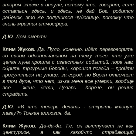
втором этаже в инсуле, потому что, говорит, если
остаться здесь, и здесь, не дай Бог, родится
ребёнок, это же получится чудовище, потому что
очень мразная атмосфера.
Д.Ю.
Дом смерти.
Клим Жуков.
Да. Пуло, конечно, идёт переговорить
со своим однополчанином на тему того, что уже
целая луна прошла с известных событий, пора нам
сбрить траурные бороды, хорошая погода – пройти
прогуляться на улице, за город, но Ворен отвечает
в том духе, что нет, из-за меня все умерли, вообще
все – жена, дети, Цезарь... Короче, он решил
страдать.
Д.Ю.
«И что теперь делать - открыть мясную
лавку?» Тонкая аллюзия, да.
Клим Жуков.
Да-да-да. Т.е. он выступает не как
центурион, а как какой-то страдающий