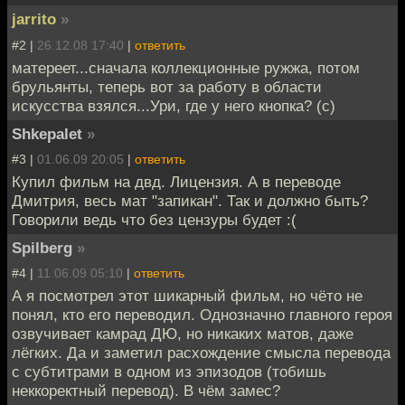
jarrito
»
#2 |
26.12.08 17:40
|
ответить
матереет...сначала коллекционные ружжа, потом
брульянты, теперь вот за работу в области
искусства взялся...Ури, где у него кнопка? (с)
Shkepalet
»
#3 |
01.06.09 20:05
|
ответить
Купил фильм на двд. Лицензия. А в переводе
Дмитрия, весь мат "запикан". Так и должно быть?
Говорили ведь что без цензуры будет :(
Spilberg
»
#4 |
11.06.09 05:10
|
ответить
А я посмотрел этот шикарный фильм, но чёто не
понял, кто его переводил. Однозначно главного героя
озвучивает камрад ДЮ, но никаких матов, даже
лёгких. Да и заметил расхождение смысла перевода
с субтитрами в одном из эпизодов (тобишь
неккоректный перевод). В чём замес?