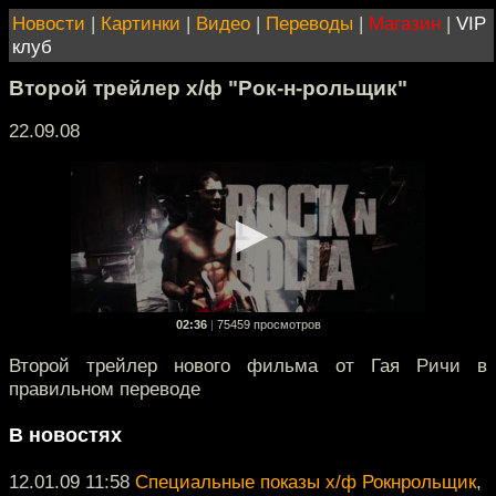
Новости
|
Картинки
|
Видео
|
Переводы
|
Магазин
|
VIP
клуб
Второй трейлер х/ф "Рок-н-рольщик"
22.09.08
02:36
|
75459 просмотров
Второй трейлер нового фильма от Гая Ричи в
правильном переводе
В новостях
12.01.09 11:58
Специальные показы х/ф Рокнрольщик
,