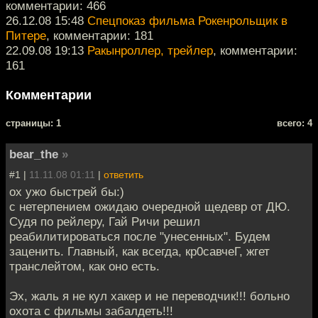
комментарии: 466
26.12.08 15:48
Спецпоказ фильма Рокенрольщик в
Питере
, комментарии: 181
22.09.08 19:13
Ракынроллер, трейлер
, комментарии:
161
Комментарии
cтраницы: 1
всего: 4
bear_the
»
#1 |
11.11.08 01:11
|
ответить
ох ужо быстрей бы:)
с нетерпением ожидаю очередной щедевр от ДЮ.
Судя по рейлеру, Гай Ричи решил
реабилитироваться после "унесенных". Будем
заценить. Главный, как всегда, кр0савчеГ, жгет
транслейтом, как оно есть.
Эх, жаль я не кул хакер и не переводчик!!! больно
охота с фильмы забалдеть!!!