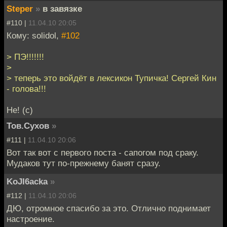
Steper
»
в завязке
#110 |
11.04.10 20:05
Кому: solidol,
#102
> ПЭ!!!!!!!
>
> теперь это войдёт в лексикон Тупичка! Сергей Кин
- голова!!!
Не! (с)
Тов.Сухов
»
#111 |
11.04.10 20:06
Вот так вот с первого поста - сапогом под сраку.
Мудаков тут по-прежнему банят сразу.
KoJI6acka
»
#112 |
11.04.10 20:06
ДЮ, отромное спасибо за это. Отлично поднимает
настроение.