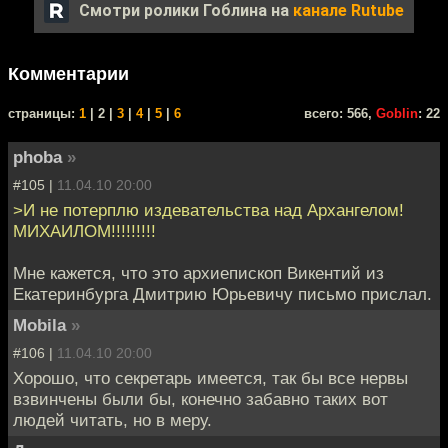
Смотри ролики Гоблина на
канале Rutube
Комментарии
cтраницы:
1
| 2 |
3
|
4
|
5
|
6
всего: 566,
Goblin
: 22
phoba
»
#105 |
11.04.10 20:00
>И не потерплю издевательства над Архангелом!
МИХАИЛОМ!!!!!!!!!
Мне кажется, что это архиепископ Викентий из
Екатеринбурга Дмитрию Юрьевичу письмо прислал.
Mobila
»
#106 |
11.04.10 20:00
Хорошо, что секретарь имеется, так бы все нервы
взвинчены были бы, конечно забавно таких вот
людей читать, но в меру.