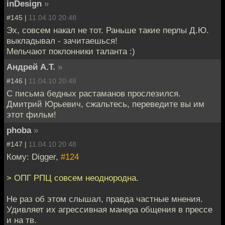
inDesign
»
#145 |
11.04.10 20:48
Эх, совсем накал не тот. Раньше такие перлы Д.Ю.
выкладывал - зачитаешься!
Мельчают поклонники таланта :)
Андрей А.Т.
»
#146 |
11.04.10 20:48
C письма бедных растаманов прослезился.
Дмитрий Юрьевич, сжальтесь, переведите вы им
этот фильм!
phoba
»
#147 |
11.04.10 20:48
Кому: Digger,
#124
> ОПГ РПЦ совсем неоднородна.
Не раз об этом слышал, правда частные мнения.
Удивляет их агрессивная манера общения в прессе
и на тв.