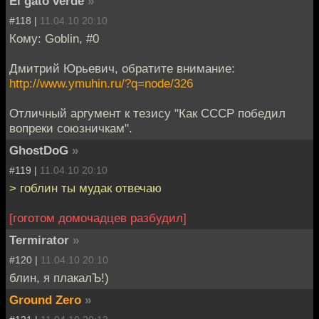
El gato verde
»
#118 |
11.04.10 20:10
Кому: Goblin, #0
Дмитрий Юрьевич, обратите внимание:
http://www.ymuhin.ru/?q=node/326
Отличный аргумент к тезису "Как СССР победил
вопреки союзничкам".
GhostDoG
»
#119 |
11.04.10 20:10
> гоблин ты мудак отвечаю
[гоготом домочадцев разбудил]
Termirator
»
#120 |
11.04.10 20:10
блин, я плакалЪ!)
Ground Zero
»