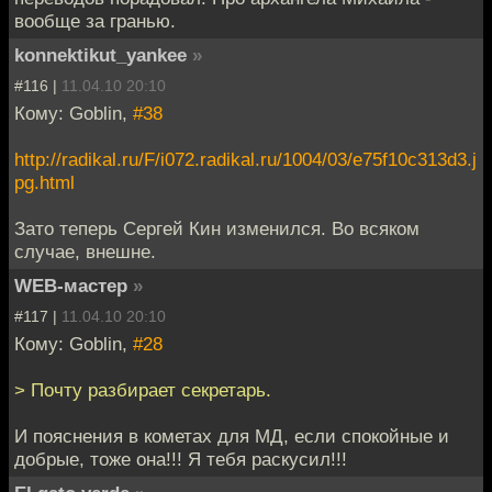
вообще за гранью.
konnektikut_yankee
»
#116 |
11.04.10 20:10
Кому: Goblin,
#38
http://radikal.ru/F/i072.radikal.ru/1004/03/e75f10c313d3.j
pg.html
Зато теперь Сергей Кин изменился. Во всяком
случае, внешне.
WEB-мастер
»
#117 |
11.04.10 20:10
Кому: Goblin,
#28
> Почту разбирает секретарь.
И пояснения в кометах для МД, если спокойные и
добрые, тоже она!!! Я тебя раскусил!!!