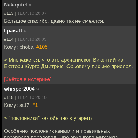
Nakopitel
»
#113 |
11.04.10 20:07
Большое спасибо, давно так не смеялся.
Гранаtt
»
#114 |
11.04.10 20:09
Кому: phoba,
#105
> Мне кажется, что это архиепископ Викентий из
Екатеринбурга Дмитрию Юрьевичу письмо прислал.
[бьётся в истерике]
whisper2004
»
#115 |
11.04.10 20:10
Кому: st17,
#1
> "поклонники" как обычно в угаре)))
Особенно поклонник канапли и правильных
переводов порадовал. Про архангела Михаила -