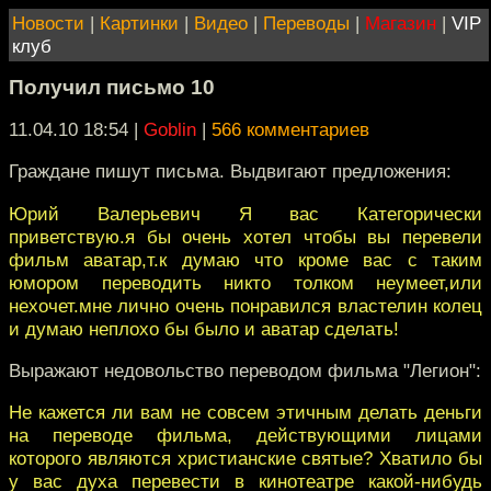
Новости
|
Картинки
|
Видео
|
Переводы
|
Магазин
|
VIP
клуб
Получил письмо 10
11.04.10 18:54
|
Goblin
|
566 комментариев
Граждане пишут письма. Выдвигают предложения:
Юрий Валерьевич Я вас Категорически
приветствую.я бы очень хотел чтобы вы перевели
фильм аватар,т.к думаю что кроме вас с таким
юмором переводить никто толком неумеет,или
нехочет.мне лично очень понравился властелин колец
и думаю неплохо бы было и аватар сделать!
Выражают недовольство переводом фильма "Легион":
Не кажется ли вам не совсем этичным делать деньги
на переводе фильма, действующими лицами
которого являются христианские святые? Хватило бы
у вас духа перевести в кинотеатре какой-нибудь