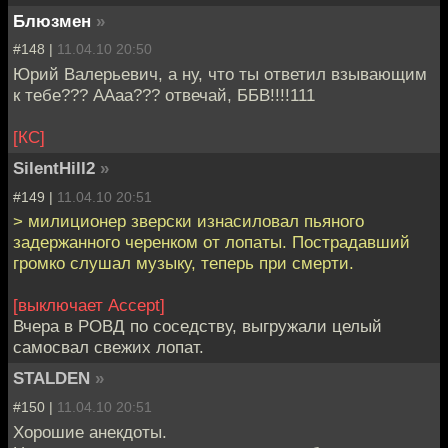
Блюзмен
»
#148 |
11.04.10 20:50
Юрий Валерьевич, а ну, что ты ответил взывающим
к тебе??? ААаа??? отвечай, ББВ!!!!111
[КС]
SilentHill2
»
#149 |
11.04.10 20:51
> милиционер зверски изнасиловал пьяного
задержанного черенком от лопаты. Пострадавший
громко слушал музыку, теперь при смерти.
[выключает Accept]
Вчера в РОВД по соседству, выгружали целый
самосвал свежих лопат.
STALDEN
»
#150 |
11.04.10 20:51
Хорошие анекдоты.