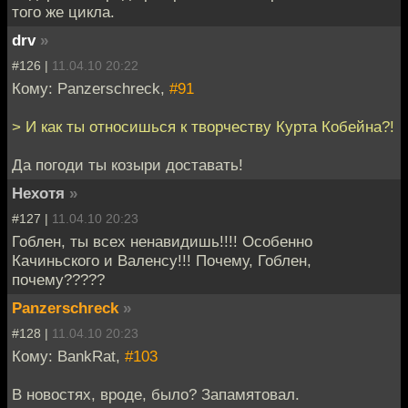
того же цикла.
drv
»
#126 |
11.04.10 20:22
Кому: Panzerschreck,
#91
> И как ты относишься к творчеству Курта Кобейна?!
Да погоди ты козыри доставать!
Нехотя
»
#127 |
11.04.10 20:23
Гоблен, ты всех ненавидишь!!!! Особенно
Качиньского и Валенсу!!! Почему, Гоблен,
почему?????
Panzerschreck
»
#128 |
11.04.10 20:23
Кому: BankRat,
#103
В новостях, вроде, было? Запамятовал.