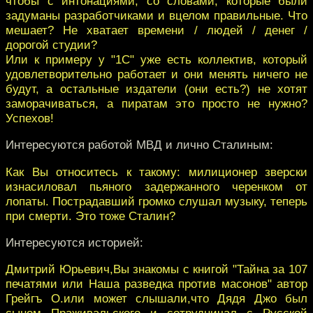
чтобы с интонациями, со словами, которые были
задуманы разработчиками и вцелом правильные. Что
мешает? Не хватает времени / людей / денег /
дорогой студии?
Или к примеру у "1С" уже есть коллектив, который
удовлетворительно работает и они менять ничего не
будут, а остальные издатели (они есть?) не хотят
заморачиваться, а пиратам это просто не нужно?
Успехов!
Интересуются работой МВД и лично Сталиным:
Как Вы относитесь к такому: милиционер зверски
изнасиловал пьяного задержанного черенком от
лопаты. Пострадавший громко слушал музыку, теперь
при смерти. Это тоже Сталин?
Интересуются историей:
Дмитрий Юрьевич,Вы знакомы с книгой "Тайна за 107
печатями или Наша разведка против масонов" автор
Грейгъ О.или может слышали,что Дядя Джо был