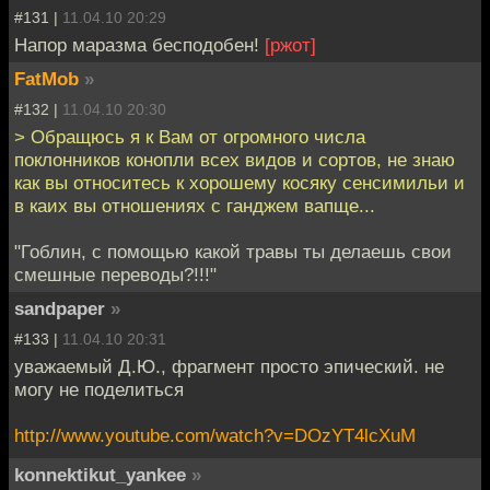
#131 |
11.04.10 20:29
Напор маразма бесподобен!
[ржот]
FatMob
»
#132 |
11.04.10 20:30
> Обращюсь я к Вам от огромного числа
поклонников конопли всех видов и сортов, не знаю
как вы относитесь к хорошему косяку сенсимильи и
в каих вы отношениях с ганджем вапще...
"Гоблин, с помощью какой травы ты делаешь свои
смешные переводы?!!!"
sandpaper
»
#133 |
11.04.10 20:31
уважаемый Д.Ю., фрагмент просто эпический. не
могу не поделиться
http://www.youtube.com/watch?v=DOzYT4lcXuM
konnektikut_yankee
»