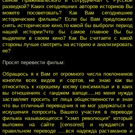
сыном Праживальского и сотрудничал с Русской
разведкой? Каких сегодняшних авторов историков Вы
можете посоветовать? Как Вам сегоднешнее
исторические фильмы? Если бы Вам предложили
снять историческое кино,то какой бы выброли период
нашей истории?что бы самое главное Вы бы
выделели в своем кино7 Как Вы считаете с какой
стороны лучше смотреть на историю и анализировать
ее?
Просят перевести фильм:
Обращюсь я к Вам от огромного числа поклонников
конопли всех видов и сортов, не знаю как вы
относитесь к хорошему косяку сенсимильи и в каих
вы отношениях с ганджем вапще.....но меня нужда
заставляет просить от лица общественности и зная
что вы отличный переводчик я не мог удержаться от
искушения попросить Вашего участия в переводе
фильма называющегося "хэмп революция" который
выложен на сайте [censored] и нуждается в
правильном переводе .....вся надежда растаманов и