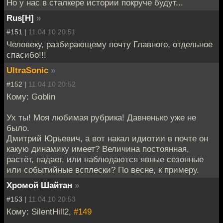
Но у нас в сталкере истории покруче будут...
Rus[H]
»
#151 |
11.04.10 20:51
Человеку, разбирающему почту Главного, отдельное
спасибо!!!
UltraSonic
»
#152 |
11.04.10 20:52
Кому: Goblin
Ух ты! Моя любимая рубрика! Давненько уже не
было.
Дмитрий Юрьевич, а вот накал идиотии в почте он
какую динамику имеет? Величина постоянная,
растёт, падает, или наблюдаются явные сезонные
или событийные всплески? По весне, к примеру.
Хромой Шайтан
»
#153 |
11.04.10 20:53
Кому: SilentHill2,
#149