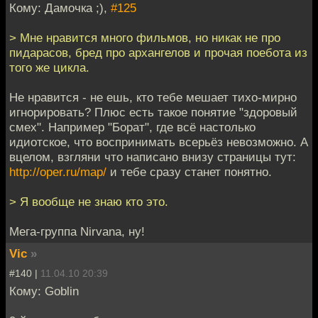
Кому: Дамочка ;),
#125
> Мне нравится много фильмов, но никак не про
пидарасов, бред про архангелов и прочая поебота из
того же цикла.
Не нравится - не ешь, кто тебе мешает тихо-мирно
игнорировать? Плюс есть такое понятие "здоровый
смех". Например "Борат", где всё настолько
идиотское, что воспринимать всерьёз невозможно. А
вцелом, взгляни что написано внизу страницы тут:
http://oper.ru/map/
и тебе сразу станет понятно.
> Я вообще не знаю кто это.
Мега-группа Nirvana, ну!
Vic
»
#140 |
11.04.10 20:39
Кому: Goblin