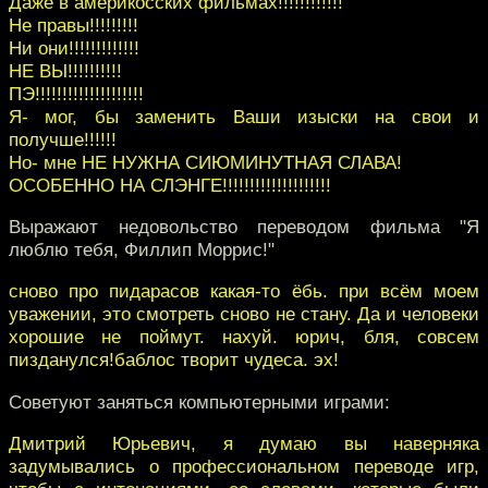
Даже в америкосских фильмах!!!!!!!!!!!!
Не правы!!!!!!!!!
Ни они!!!!!!!!!!!!!
НЕ ВЫ!!!!!!!!!!
ПЭ!!!!!!!!!!!!!!!!!!!!
Я- мог, бы заменить Ваши изыски на свои и
получше!!!!!!
Но- мне НЕ НУЖНА СИЮМИНУТНАЯ СЛАВА!
ОСОБЕННО НА СЛЭНГЕ!!!!!!!!!!!!!!!!!!!!
Выражают недовольство переводом фильма "Я
люблю тебя, Филлип Моррис!"
сново про пидарасов какая-то ёбь. при всём моем
уважении, это смотреть сново не стану. Да и человеки
хорошие не поймут. нахуй. юрич, бля, совсем
пизданулся!баблос творит чудеса. эх!
Советуют заняться компьютерными играми:
Дмитрий Юрьевич, я думаю вы наверняка
задумывались о профессиональном переводе игр,