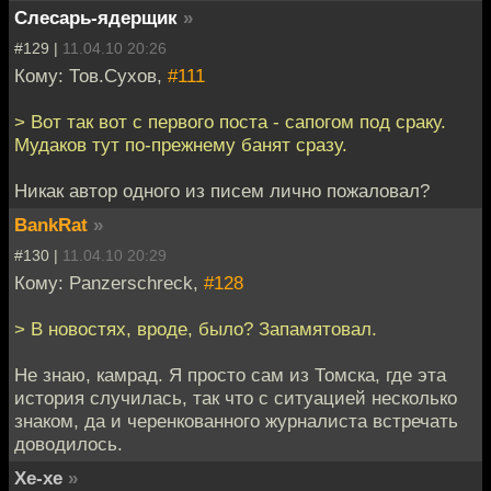
Слесарь-ядерщик
»
#129 |
11.04.10 20:26
Кому: Тов.Сухов,
#111
> Вот так вот с первого поста - сапогом под сраку.
Мудаков тут по-прежнему банят сразу.
Никак автор одного из писем лично пожаловал?
BankRat
»
#130 |
11.04.10 20:29
Кому: Panzerschreck,
#128
> В новостях, вроде, было? Запамятовал.
Не знаю, камрад. Я просто сам из Томска, где эта
история случилась, так что с ситуацией несколько
знаком, да и черенкованного журналиста встречать
доводилось.
Хе-хе
»