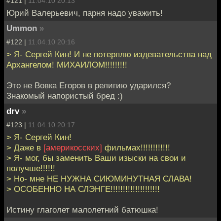
#121 |
11.04.10 20:13
Юрий Валерьевич, парня надо уважить!
Ummon
»
#122 |
11.04.10 20:16
> Я- Сергей Кин! И не потерплю издевательства над
Архангелом! МИХАИЛОМ!!!!!!!!!
Это не Вовка Егоров в религию ударился?
Знакомый напористый бред :)
drv
»
#123 |
11.04.10 20:17
> Я- Сергей Кин!
> Даже в
[америкосских]
фильмах!!!!!!!!!!!!
> Я- мог, бы заменить Ваши изыски на свои и
получше!!!!!!
> Но- мне НЕ НУЖНА СИЮМИНУТНАЯ СЛАВА!
> ОСОБЕННО НА СЛЭНГЕ!!!!!!!!!!!!!!!!!!!!
Истину глаголет малолетний батюшка!