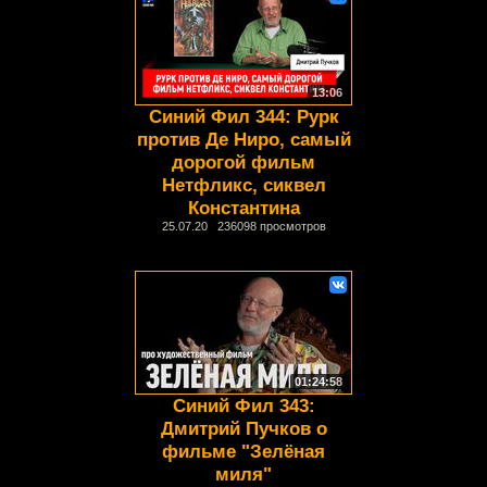
13:06
Синий Фил 344: Рурк
против Де Ниро, самый
дорогой фильм
Нетфликс, сиквел
Константина
25.07.20 236098 просмотров
01:24:58
Синий Фил 343:
Дмитрий Пучков о
фильме "Зелёная
миля"