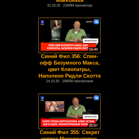
31.10.20 216994 просмотра
15:48
Синий Фил 356: Спин-
офф Безумного Макса,
цвет Клеопатры,
Наполеон Ридли Скотта
24.10.20 156936 просмотров
21:57
Синий Фил 355: Секрет
успеха Моргенштерна,