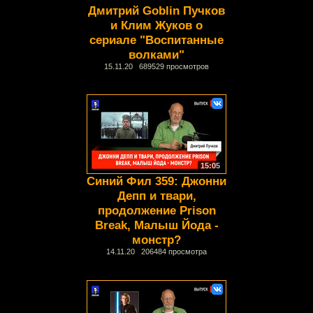
Дмитрий Goblin Пучков
и Клим Жуков о
сериале "Воспитанные
волками"
15.11.20 689529 просмотров
15:05
Синий Фил 359: Джонни
Депп и твари,
продолжение Prison
Break, Малыш Йода -
монстр?
14.11.20 206484 просмотра