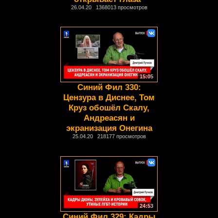
26.04.20 1368013 просмотров
15:05
Синий Фил 330:
Цензура в Диснее, Том
Круз обошёл Скалу,
Андреасян и
экранизация Онегина
25.04.20 218177 просмотров
24:53
Синий Фил 329: Кадры