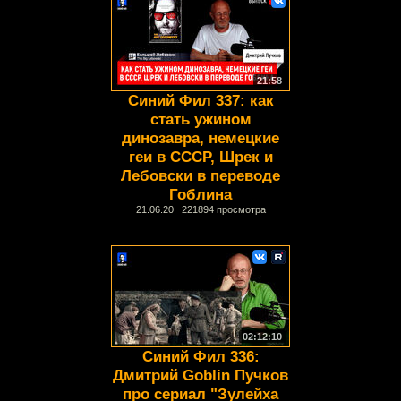
21:58
Синий Фил 337: как
стать ужином
динозавра, немецкие
геи в СССР, Шрек и
Лебовски в переводе
Гоблина
21.06.20 221894 просмотра
02:12:10
Синий Фил 336:
Дмитрий Goblin Пучков
про сериал "Зулейха