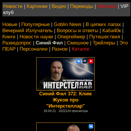
Новости
|
Картинки
|
Видео
|
Переводы
|
Магазин
|
VIP
клуб
Новые
|
Популярные
|
Goblin News
|
В цепких лапах
|
Вечерний Излучатель
|
Вопросы и ответы
|
Каба40к
|
Книги
|
Новости науки
|
Опергеймер
|
Путешествия
|
Разведопрос
|
Синий Фил
|
Смешное
|
Трейлеры
|
Это
ПЕАР
|
Персоналии
|
Разное
|
Каталог
01:42:29
Синий Фил 372: Клим
Жуков про
"Интерстеллар"
18.04.21 1022124 просмотра