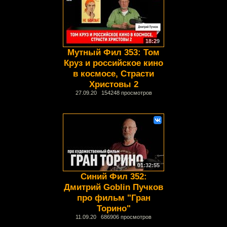
18:29
Мутный Фил 353: Том
Круз и российское кино
в космосе, Страсти
Христовы 2
27.09.20 154248 просмотров
01:32:55
Синий Фил 352:
Дмитрий Goblin Пучков
про фильм "Гран
Торино"
11.09.20 686906 просмотров