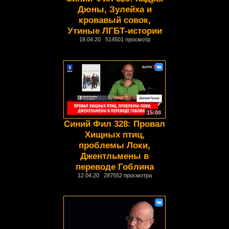
Дюны, Зулейха и
кровавый совок,
Утиные ЛГБТ-истории
18.04.20 514501 просмотр
15:08
Синий Фил 328: Провал
Хищных птиц,
проблемы Локи,
Джентльмены в
переводе Гоблина
12.04.20 287552 просмотра