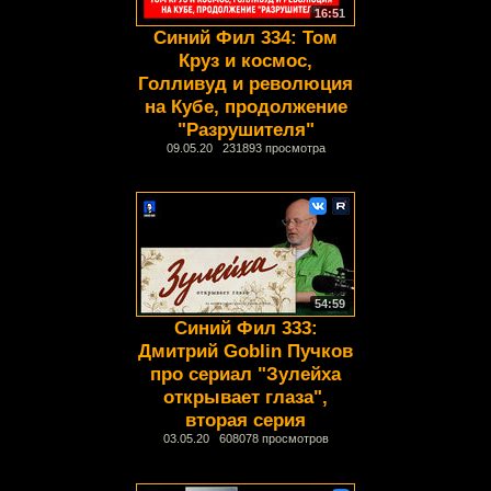
16:51
Синий Фил 334: Том
Круз и космос,
Голливуд и революция
на Кубе, продолжение
"Разрушителя"
09.05.20 231893 просмотра
54:59
Синий Фил 333:
Дмитрий Goblin Пучков
про сериал "Зулейха
открывает глаза",
вторая серия
03.05.20 608078 просмотров