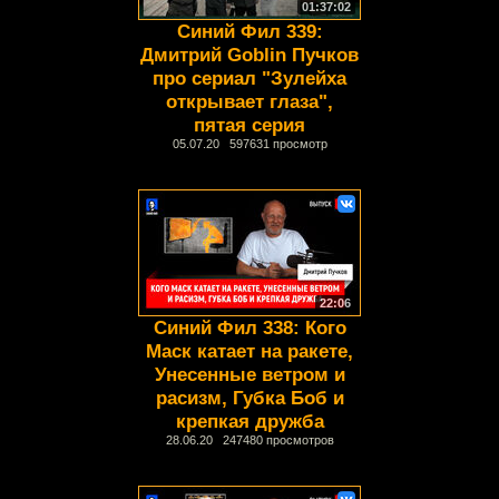
01:37:02
Синий Фил 339:
Дмитрий Goblin Пучков
про сериал "Зулейха
открывает глаза",
пятая серия
05.07.20 597631 просмотр
22:06
Синий Фил 338: Кого
Маск катает на ракете,
Унесенные ветром и
расизм, Губка Боб и
крепкая дружба
28.06.20 247480 просмотров