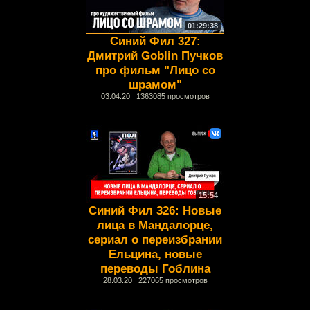
01:29:38
Синий Фил 327:
Дмитрий Goblin Пучков
про фильм "Лицо со
шрамом"
03.04.20 1363085 просмотров
15:54
Синий Фил 326: Новые
лица в Мандалорце,
сериал о переизбрании
Ельцина, новые
переводы Гоблина
28.03.20 227065 просмотров