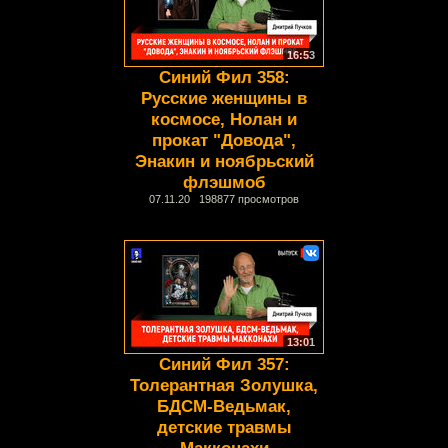
16:53
Синий Фил 358:
Русские женщины в
космосе, Нолан и
прокат "Довода",
Энакин и ноябрьский
флэшмоб
07.11.20 198877 просмотров
13:01
Синий Фил 357:
Толерантная Золушка,
БДСМ-Ведьмак,
детские травмы
Макконахи