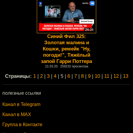
24:25
Синий Фил 325:
Золотая малина и
Кошки, ремейк "Ну,
погоди!", Тяжёлый
запой Гарри Поттера
21.03.20 259232 просмотра
Cтраницы:
1
|
2
|
3
|
4
| 5 |
6
|
7
|
8
|
9
|
10
|
11
|
12
|
13
полезные ссылки
Канал в Telegram
Канал в MAX
Группа в Контакте